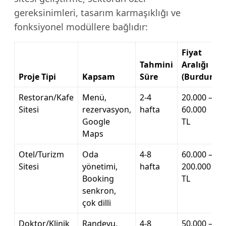
gereksinimleri, tasarım karmaşıklığı ve
fonksiyonel modüllere bağlıdır:
Fiyat
Tahmini
Aralığı
Proje Tipi
Kapsam
Süre
(Burdur)
Restoran/Kafe
Menü,
2-4
20.000 –
Sitesi
rezervasyon,
hafta
60.000
Google
TL
Maps
Otel/Turizm
Oda
4-8
60.000 –
Sitesi
yönetimi,
hafta
200.000
Booking
TL
senkron,
çok dilli
Doktor/Klinik
Randevu,
4-8
50.000 –