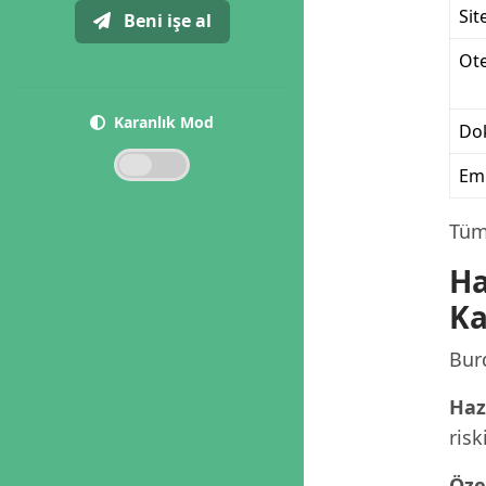
Sit
Beni işe al
Ote
Karanlık Mod
Dok
Eml
Tüm 
Ha
Ka
Burd
Haz
risk
Öze