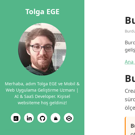
Tolga EGE
Bu
Burd
Burd
geli
Ana 
Bu
Merhaba, adım Tolga EGE ve Mobil &
Web Uygulama Geliştirme Uzmanı |
Crea
AI & SaaS Developer. Kişisel
sürd
websiteme hoş geldiniz!
ölçe
B
o