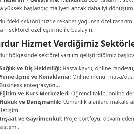
a yüksek başlangıç maliyeti ancak daha iyi dönüşüm
ur'deki sektörünüzde rekabet yoğunsa özel tasarım ile
 + sektörel özelleştirme ile başlayın.
rdur Hizmet Verdiğimiz Sektörl
ur bölgesinde sektörel yazılım geliştirdiğimiz başlıca
Sağlık ve Diş Hekimliği:
Hasta kaydı, online randevu, 
Yeme-İçme ve Konaklama:
Online menü, masa/oda r
Business entegrasyonu.
Eğitim ve Kurs Merkezleri:
Öğrenci takip, online der
Hukuk ve Danışmanlık:
Uzmanlık alanları, makale a
iletişim.
İnşaat ve Gayrimenkul:
Proje portföyü, devam eden p
sistemi.