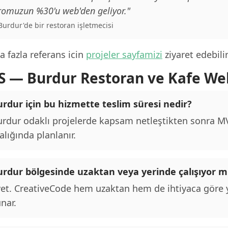
romuzun %30'u web'den geliyor."
 Burdur'de bir restoran işletmecisi
 fazla referans icin
projeler sayfamizi
ziyaret edebilir
S — Burdur Restoran ve Kafe Web
rdur için bu hizmette teslim süresi nedir?
rdur odaklı projelerde kapsam netleştikten sonra MVP
alığında planlanır.
urdur bölgesinde uzaktan veya yerinde çalışıyor 
et. CreativeCode hem uzaktan hem de ihtiyaca göre y
nar.