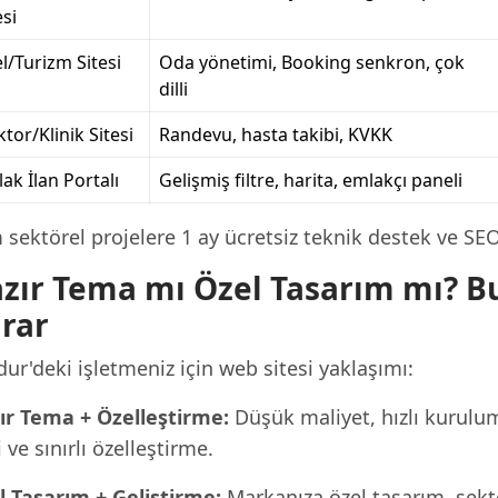
esi
l/Turizm Sitesi
Oda yönetimi, Booking senkron, çok
dilli
tor/Klinik Sitesi
Randevu, hasta takibi, KVKK
ak İlan Portalı
Gelişmiş filtre, harita, emlakçı paneli
sektörel projelere 1 ay ücretsiz teknik destek ve SE
zır Tema mı Özel Tasarım mı? Bu
rar
ur'deki işletmeniz için web sitesi yaklaşımı:
ır Tema + Özelleştirme:
Düşük maliyet, hızlı kurulu
i ve sınırlı özelleştirme.
l Tasarım + Geliştirme:
Markanıza özel tasarım, sekt