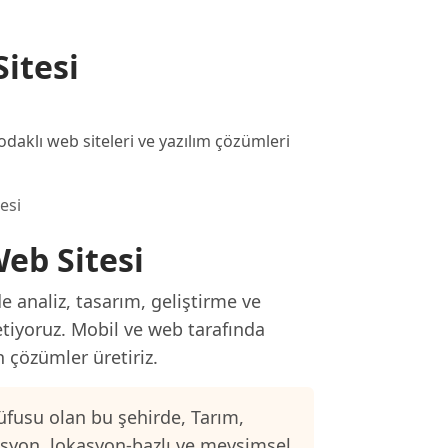
itesi
klı web siteleri ve yazılım çözümleri
esi
eb Sitesi
 analiz, tasarım, geliştirme ve
etiyoruz. Mobil ve web tarafında
n çözümler üretiriz.
üfusu olan bu şehirde, Tarım,
asyon, lokasyon-bazlı ve mevsimsel