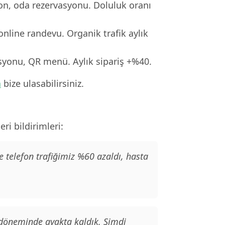
ron, oda rezervasyonu. Doluluk oranı
online randevu. Organik trafik aylık
asyonu, QR menü. Aylık sipariş +%40.
n
bize ulasabilirsiniz.
ri bildirimleri:
e telefon trafiğimiz %60 azaldı, hasta
 döneminde ayakta kaldık. Şimdi