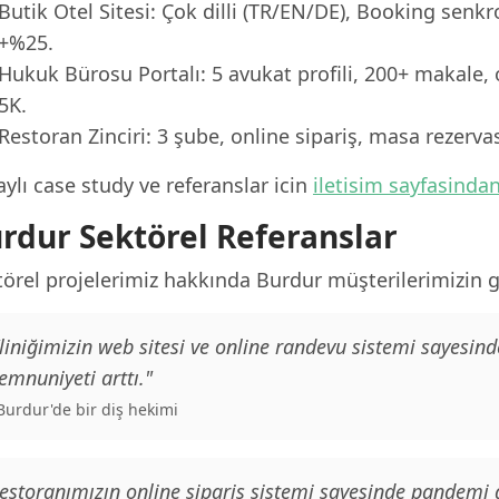
Butik Otel Sitesi: Çok dilli (TR/EN/DE), Booking senk
+%25.
Hukuk Bürosu Portalı: 5 avukat profili, 200+ makale, 
5K.
Restoran Zinciri: 3 şube, online sipariş, masa rezerv
ylı case study ve referanslar icin
iletisim sayfasinda
rdur Sektörel Referanslar
örel projelerimiz hakkında Burdur müşterilerimizin ge
liniğimizin web sitesi ve online randevu sistemi sayesind
mnuniyeti arttı."
 Burdur'de bir diş hekimi
estoranımızın online sipariş sistemi sayesinde pandemi