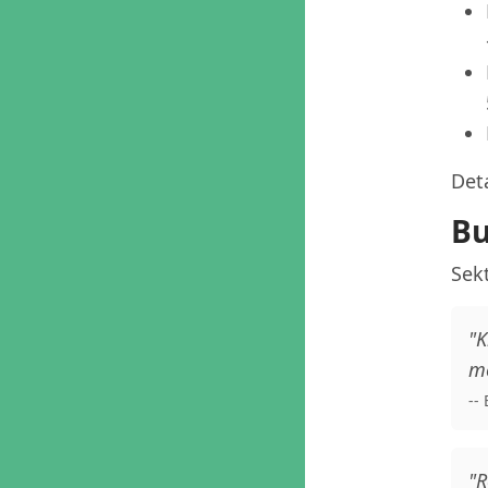
Deta
Bu
Sekt
"K
me
--
"R