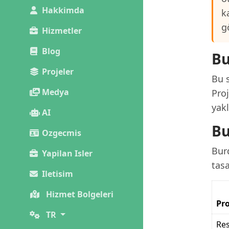
Hakkimda
k
g
Hizmetler
Blog
Bu
Projeler
Bu s
Medya
Pro
yak
AI
Bu
Ozgecmis
Burd
Yapilan Isler
tas
Iletisim
Hizmet Bolgeleri
Pro
TR
Re