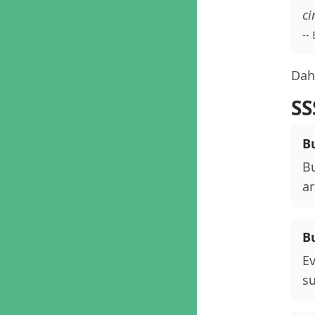
ci
--
Daha
SS
Bu
Bu
ar
B
Ev
su