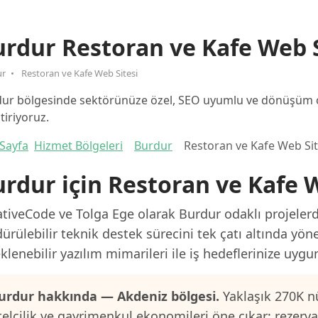
rdur Restoran ve Kafe Web S
ur
Restoran ve Kafe Web Sitesi
ur bölgesinde sektörünüze özel, SEO uyumlu ve dönüşüm oda
ştiriyoruz.
Sayfa
Hizmet Bölgeleri
Burdur
Restoran ve Kafe Web Sit
rdur için Restoran ve Kafe W
tiveCode ve Tolga Ege olarak Burdur odaklı projelerde
ürülebilir teknik destek sürecini tek çatı altında yön
klenebilir yazılım mimarileri ile iş hedeflerinize uygu
urdur hakkında — Akdeniz bölgesi.
Yaklaşık 270K n
telcilik ve gayrimenkul ekonomileri öne çıkar; rezerv