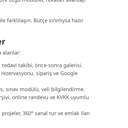
.
 farklılaşın. Bütçe sınırlıysa hazır
er
 alanlar:
tedavi takibi, önce-sonra galerisi.
ezervasyonu, sipariş ve Google
s, sınav modülü, veli bilgilendirme.
rşivi, online randevu ve KVKK uyumlu
rojeler, 360° sanal tur ve emlak ilan