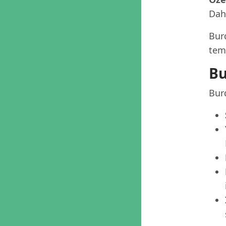
Dah
Burd
tema
Bu
Burd