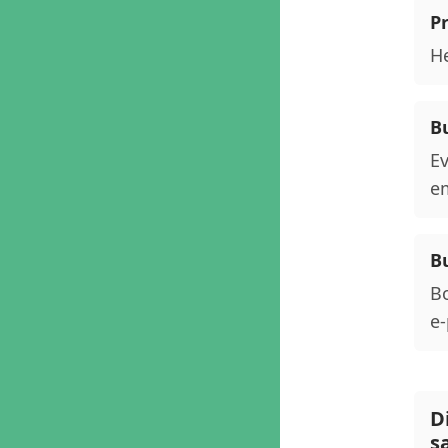
P
He
Bu
Ev
em
Bu
Bo
e-
D
s