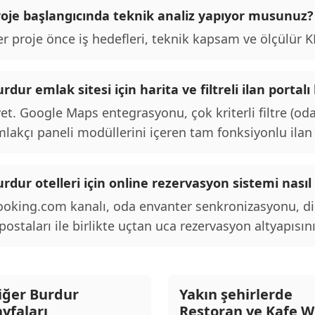
roje başlangıcında teknik analiz yapıyor musunuz?
r proje önce iş hedefleri, teknik kapsam ve ölçülür KPI
rdur emlak sitesi için harita ve filtreli ilan port
et. Google Maps entegrasyonu, çok kriterli filtre (oda
lakçı paneli modüllerini içeren tam fonksiyonlu ilan p
rdur otelleri için online rezervasyon sistemi nasıl
oking.com kanalı, oda envanter senkronizasyonu, d
postaları ile birlikte uçtan uca rezervasyon altyapısını
iğer Burdur
Yakın şehirlerde
ayfaları
Restoran ve Kafe 