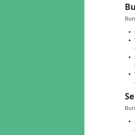
Bu
Burd
Se
Burd