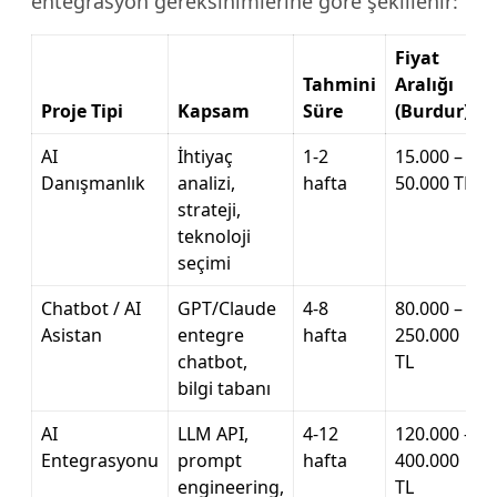
entegrasyon gereksinimlerine göre şekillenir:
Fiyat
Tahmini
Aralığı
Proje Tipi
Kapsam
Süre
(Burdur)
AI
İhtiyaç
1-2
15.000 –
Danışmanlık
analizi,
hafta
50.000 TL
strateji,
teknoloji
seçimi
Chatbot / AI
GPT/Claude
4-8
80.000 –
Asistan
entegre
hafta
250.000
chatbot,
TL
bilgi tabanı
AI
LLM API,
4-12
120.000 –
Entegrasyonu
prompt
hafta
400.000
engineering,
TL