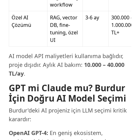
workflow
Özel AI
RAG, vector
3-6 ay
300.000 –
Çözümü
DB, fine-
1.000.000
tuning, özel
TL+
UI
AI model API maliyetleri kullanıma bağlıdır,
proje dışıdır. Aylık AI bakım:
10.000 – 40.000
TL/ay
.
GPT mi Claude mu? Burdur
İçin Doğru AI Model Seçimi
Burdur'deki AI projeniz için LLM seçimi kritik
karardır:
OpenAI GPT-4:
En geniş ekosistem,