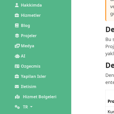
Hakkimda
v
g
Hizmetler
Blog
De
Projeler
Bu s
Medya
Pro
yakl
AI
De
Ozgecmis
Deni
Yapilan Isler
ente
Iletisim
Hizmet Bolgeleri
Pro
TR
Kur