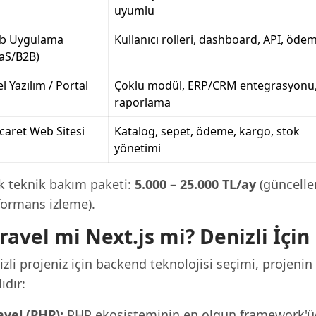
uyumlu
b Uygulama
Kullanıcı rolleri, dashboard, API, öde
aS/B2B)
l Yazılım / Portal
Çoklu modül, ERP/CRM entegrasyonu
raporlama
icaret Web Sitesi
Katalog, sepet, ödeme, kargo, stok
yönetimi
ık teknik bakım paketi:
5.000 – 25.000 TL/ay
(güncelle
formans izleme).
ravel mi Next.js mi? Denizli İçi
zli projeniz için backend teknolojisi seçimi, projenin 
ıdır:
avel (PHP):
PHP ekosisteminin en olgun framework'ü