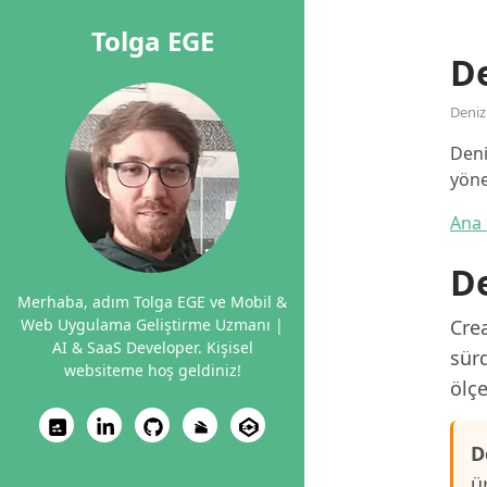
Tolga EGE
De
Denizl
Deni
yöne
Ana 
De
Merhaba, adım Tolga EGE ve Mobil &
Web Uygulama Geliştirme Uzmanı |
Crea
AI & SaaS Developer. Kişisel
sürd
websiteme hoş geldiniz!
ölçe
D
ü