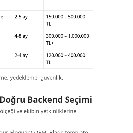
me
2-5 ay
150.000 – 500.000
TL
,
4-8 ay
300.000 – 1.000.000
TL+
2-4 ay
120.000 – 400.000
TL
me, yedekleme, güvenlik,
n Doğru Backend Seçimi
ölçeği ve ekibin yetkinliklerine
dür. Eloquent ORM, Blade template