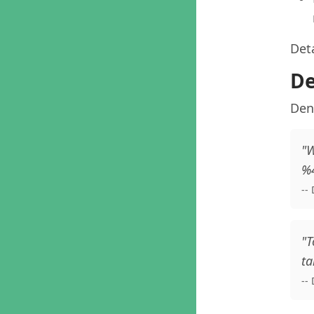
Deta
De
Den
"W
%4
--
"T
ta
--