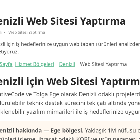
nizli Web Sitesi Yaptırma
i
Web Sitesi Yaptırma
zli için iş hedeflerinize uygun web tabanlı ürünleri analiz
tiyoruz.
Sayfa
Hizmet Bölgeleri
Denizli
Web Sitesi Yaptırma
nizli için Web Sitesi Yaptır
tiveCode ve Tolga Ege olarak Denizli odaklı projelerd
ürülebilir teknik destek sürecini tek çatı altında yön
klenebilir yazılım mimarileri ile iş hedeflerinize uygu
enizli hakkında — Ege bölgesi.
Yaklaşık 1M nüfusu o
rünleri işleme, ihracat odaklı KOBI ve ürün pazaryeri 