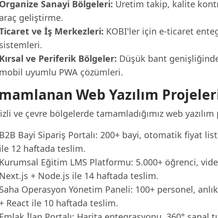
Organize Sanayi Bölgeleri:
Üretim takip, kalite kontr
araç geliştirme.
Ticaret ve İş Merkezleri:
KOBI'ler için e-ticaret en
sistemleri.
Kırsal ve Periferik Bölgeler:
Düşük bant genişliğinde
mobil uyumlu PWA çözümleri.
mamlanan Web Yazılım Projeler
izli ve çevre bölgelerde tamamladığımız web yazılım p
B2B Bayi Sipariş Portalı: 200+ bayi, otomatik fiyat liste
ile 12 haftada teslim.
Kurumsal Eğitim LMS Platformu: 5.000+ öğrenci, video 
Next.js + Node.js ile 14 haftada teslim.
Saha Operasyon Yönetim Paneli: 100+ personel, anlık 
+ React ile 10 haftada teslim.
Emlak İlan Portalı: Harita entegrasyonu, 360° sanal t