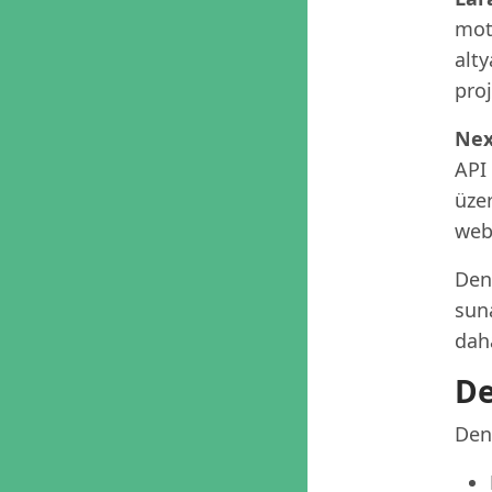
moto
alty
proj
Nex
API
üzer
web 
Deni
suna
dah
De
Deni