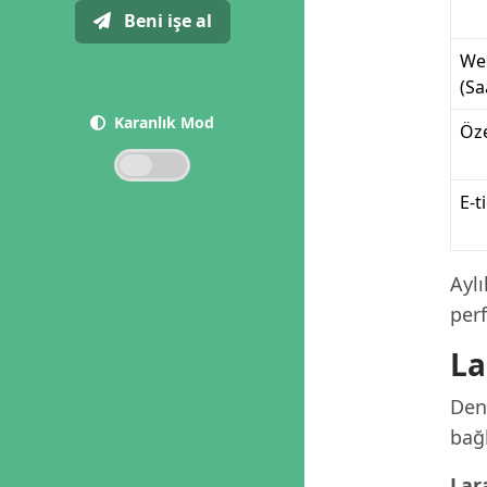
Beni işe al
We
(Sa
Karanlık Mod
Öze
E-t
Ayl
per
La
Deni
bağl
Lar