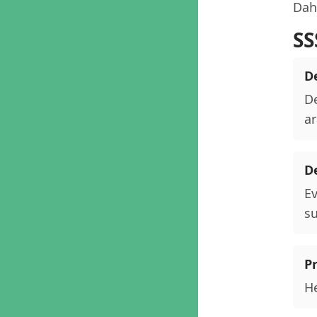
Daha
SS
De
De
ar
D
Ev
su
P
He