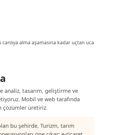
den canlıya alma aşamasına kadar uçtan uca
ma
e analiz, tasarım, geliştirme ve
etiyoruz. Mobil ve web tarafında
n çözümler üretiriz.
lan bu şehirde, Turizm, tarım
operasyonları öne çıkar; e-ticaret