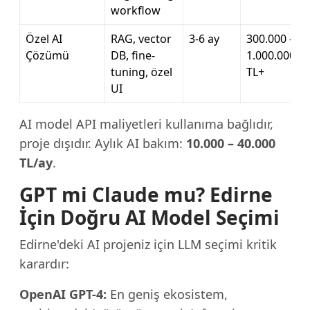
workflow
Özel AI
RAG, vector
3-6 ay
300.000 –
Çözümü
DB, fine-
1.000.000
tuning, özel
TL+
UI
AI model API maliyetleri kullanıma bağlıdır,
proje dışıdır. Aylık AI bakım:
10.000 – 40.000
TL/ay
.
GPT mi Claude mu? Edirne
İçin Doğru AI Model Seçimi
Edirne'deki AI projeniz için LLM seçimi kritik
karardır:
OpenAI GPT-4:
En geniş ekosistem,