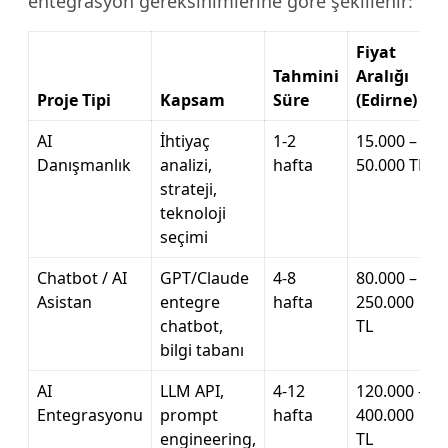
entegrasyon gereksinimlerine göre şekillenir:
Fiyat
Tahmini
Aralığı
Proje Tipi
Kapsam
Süre
(Edirne)
AI
İhtiyaç
1-2
15.000 –
Danışmanlık
analizi,
hafta
50.000 TL
strateji,
teknoloji
seçimi
Chatbot / AI
GPT/Claude
4-8
80.000 –
Asistan
entegre
hafta
250.000
chatbot,
TL
bilgi tabanı
AI
LLM API,
4-12
120.000 –
Entegrasyonu
prompt
hafta
400.000
engineering,
TL