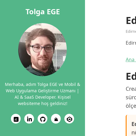
Tolga EGE
Ed
Edirn
Edir
Ana 
Ed
Merhaba, adım Tolga EGE ve Mobil &
Crea
Web Uygulama Geliştirme Uzmanı |
sürd
AI & SaaS Developer. Kişisel
websiteme hoş geldiniz!
ölçe
E
n