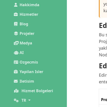
y
Hakkimda
k
Hizmetler
Ed
Blog
Projeler
Bu s
Proj
Medya
yakl
AI
Nod
Ozgecmis
Ed
Yapilan Isler
Edi
Iletisim
ent
Hizmet Bolgeleri
Pro
TR