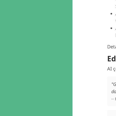
Deta
Ed
AI 
"G
da
--