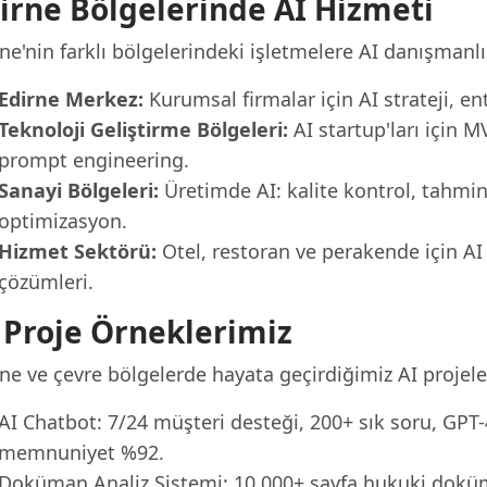
irne Bölgelerinde AI Hizmeti
ne'nin farklı bölgelerindeki işletmelere AI danışmanl
Edirne Merkez:
Kurumsal firmalar için AI strateji, e
Teknoloji Geliştirme Bölgeleri:
AI startup'ları için 
prompt engineering.
Sanayi Bölgeleri:
Üretimde AI: kalite kontrol, tahmin
optimizasyon.
Hizmet Sektörü:
Otel, restoran ve perakende için AI
çözümleri.
 Proje Örneklerimiz
ne ve çevre bölgelerde hayata geçirdiğimiz AI projele
AI Chatbot: 7/24 müşteri desteği, 200+ sık soru, GPT-4 
memnuniyet %92.
Doküman Analiz Sistemi: 10.000+ sayfa hukuki dokü