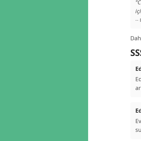
"C
iç
--
Daha
SS
Ed
Ed
ar
E
Ev
su