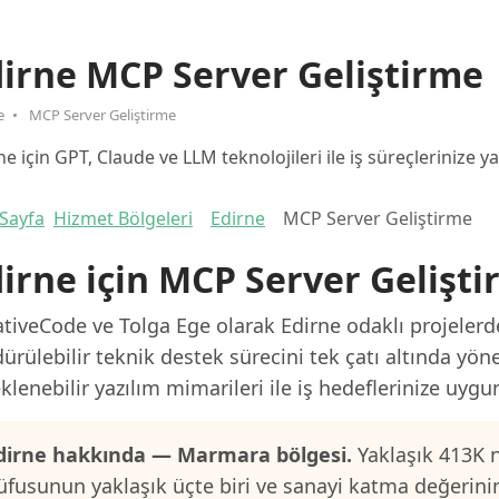
irne MCP Server Geliştirme
e
MCP Server Geliştirme
ne için GPT, Claude ve LLM teknolojileri ile iş süreçlerinize
Sayfa
Hizmet Bölgeleri
Edirne
MCP Server Geliştirme
irne için MCP Server Gelişt
tiveCode ve Tolga Ege olarak Edirne odaklı projelerde
ürülebilir teknik destek sürecini tek çatı altında yön
klenebilir yazılım mimarileri ile iş hedeflerinize uygu
dirne hakkında — Marmara bölgesi.
Yaklaşık 413K n
üfusunun yaklaşık üçte biri ve sanayi katma değerini