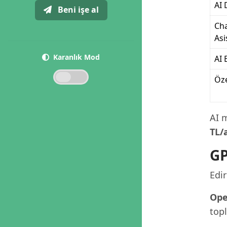
AI 
Beni işe al
Cha
Asi
Karanlık Mod
AI 
Öz
AI m
TL/
GP
Edir
Ope
topl