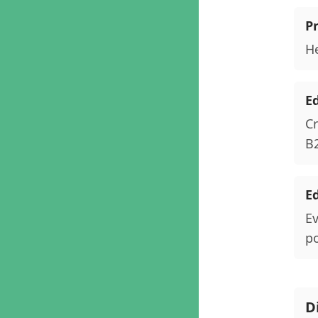
P
He
Ed
Cr
B2
Ed
Ev
po
D