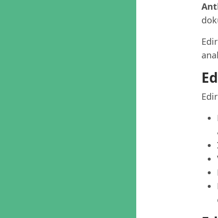
Ant
dok
Edi
anal
Ed
Edir