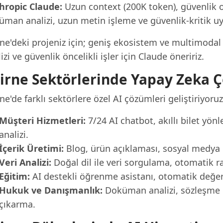
hropic Claude:
Uzun context (200K token), güvenlik od
üman analizi, uzun metin işleme ve güvenlik-kritik uy
rne'deki projeniz için; geniş ekosistem ve multimodal
izi ve güvenlik öncelikli işler için Claude öneririz.
irne Sektörlerinde Yapay Zeka 
ne'de farklı sektörlere özel AI çözümleri geliştiriyoruz
Müşteri Hizmetleri:
7/24 AI chatbot, akıllı bilet yö
analizi.
İçerik Üretimi:
Blog, ürün açıklaması, sosyal medya iç
Veri Analizi:
Doğal dil ile veri sorgulama, otomatik r
Eğitim:
AI destekli öğrenme asistanı, otomatik değerle
Hukuk ve Danışmanlık:
Doküman analizi, sözleşme i
çıkarma.