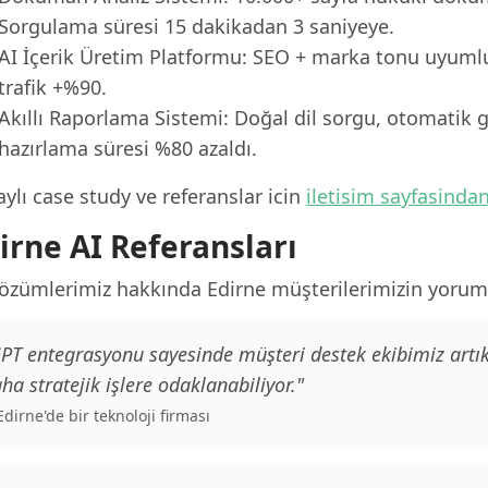
Sorgulama süresi 15 dakikadan 3 saniyeye.
AI İçerik Üretim Platformu: SEO + marka tonu uyumlu
trafik +%90.
Akıllı Raporlama Sistemi: Doğal dil sorgu, otomatik g
hazırlama süresi %80 azaldı.
ylı case study ve referanslar icin
iletisim sayfasinda
irne AI Referansları
çözümlerimiz hakkında Edirne müşterilerimizin yoruml
PT entegrasyonu sayesinde müşteri destek ekibimiz artık
ha stratejik işlere odaklanabiliyor."
 Edirne'de bir teknoloji firması