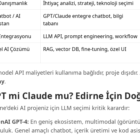
Danışmanlık
İhtiyaç analizi, strateji, teknoloji seçimi
tbot / AI
GPT/Claude entegre chatbot, bilgi
stan
tabanı
Entegrasyonu
LLM API, prompt engineering, workflow
el AI Çözümü
RAG, vector DB, fine-tuning, özel UI
odel API maliyetleri kullanıma bağlıdır, proje dışıdır
ay
.
T mi Claude mu? Edirne İçin Do
ne'deki AI projeniz için LLM seçimi kritik karardır:
nAI GPT-4:
En geniş ekosistem, multimodal (görüntü +
uluk. Genel amaçlı chatbot, içerik üretimi ve kod asist