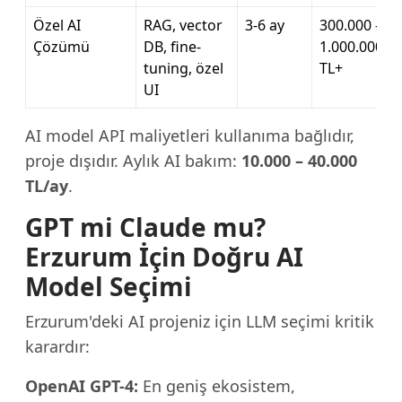
Özel AI
RAG, vector
3-6 ay
300.000 –
Çözümü
DB, fine-
1.000.000
tuning, özel
TL+
UI
AI model API maliyetleri kullanıma bağlıdır,
proje dışıdır. Aylık AI bakım:
10.000 – 40.000
TL/ay
.
GPT mi Claude mu?
Erzurum İçin Doğru AI
Model Seçimi
Erzurum'deki AI projeniz için LLM seçimi kritik
karardır:
OpenAI GPT-4:
En geniş ekosistem,