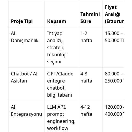
Fiyat
Tahmini
Aralığı
Proje Tipi
Kapsam
Süre
(Erzurum)
AI
İhtiyaç
1-2
15.000 –
Danışmanlık
analizi,
hafta
50.000 TL
strateji,
teknoloji
seçimi
Chatbot / AI
GPT/Claude
4-8
80.000 –
Asistan
entegre
hafta
250.000 TL
chatbot,
bilgi tabanı
AI
LLM API,
4-12
120.000 –
Entegrasyonu
prompt
hafta
400.000 TL
engineering,
workflow