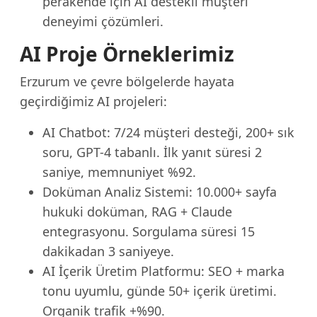
perakende için AI destekli müşteri
deneyimi çözümleri.
AI Proje Örneklerimiz
Erzurum ve çevre bölgelerde hayata
geçirdiğimiz AI projeleri:
AI Chatbot: 7/24 müşteri desteği, 200+ sık
soru, GPT-4 tabanlı. İlk yanıt süresi 2
saniye, memnuniyet %92.
Doküman Analiz Sistemi: 10.000+ sayfa
hukuki doküman, RAG + Claude
entegrasyonu. Sorgulama süresi 15
dakikadan 3 saniyeye.
AI İçerik Üretim Platformu: SEO + marka
tonu uyumlu, günde 50+ içerik üretimi.
Organik trafik +%90.