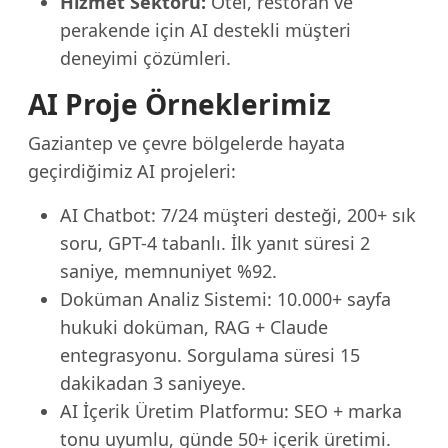
Hizmet Sektörü:
Otel, restoran ve
perakende için AI destekli müşteri
deneyimi çözümleri.
AI Proje Örneklerimiz
Gaziantep ve çevre bölgelerde hayata
geçirdiğimiz AI projeleri:
AI Chatbot: 7/24 müşteri desteği, 200+ sık
soru, GPT-4 tabanlı. İlk yanıt süresi 2
saniye, memnuniyet %92.
Doküman Analiz Sistemi: 10.000+ sayfa
hukuki doküman, RAG + Claude
entegrasyonu. Sorgulama süresi 15
dakikadan 3 saniyeye.
AI İçerik Üretim Platformu: SEO + marka
tonu uyumlu, günde 50+ içerik üretimi.