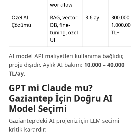
workflow
Özel AI
RAG, vector
3-6 ay
300.000 –
Çözümü
DB, fine-
1.000.000
tuning, özel
TL+
UI
AI model API maliyetleri kullanıma bağlıdır,
proje dışıdır. Aylık AI bakım:
10.000 – 40.000
TL/ay
.
GPT mi Claude mu?
Gaziantep İçin Doğru AI
Model Seçimi
Gaziantep'deki AI projeniz için LLM seçimi
kritik karardır: