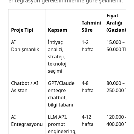
entegrasyon gereksinimlerine göre şekillenir:
Fiyat
Tahmini
Aralığı
Proje Tipi
Kapsam
Süre
(Gaziantep)
AI
İhtiyaç
1-2
15.000 –
Danışmanlık
analizi,
hafta
50.000 TL
strateji,
teknoloji
seçimi
Chatbot / AI
GPT/Claude
4-8
80.000 –
Asistan
entegre
hafta
250.000 TL
chatbot,
bilgi tabanı
AI
LLM API,
4-12
120.000 –
Entegrasyonu
prompt
hafta
400.000 TL
engineering,