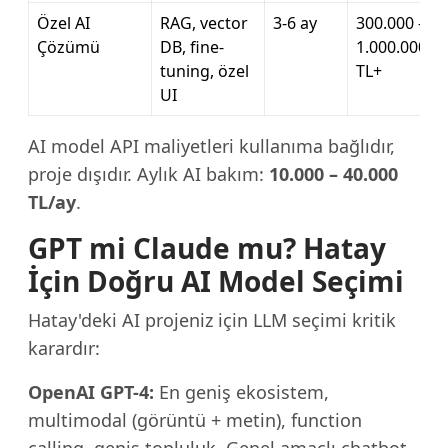
Özel AI
RAG, vector
3-6 ay
300.000 –
Çözümü
DB, fine-
1.000.000
tuning, özel
TL+
UI
AI model API maliyetleri kullanıma bağlıdır,
proje dışıdır. Aylık AI bakım:
10.000 – 40.000
TL/ay
.
GPT mi Claude mu? Hatay
İçin Doğru AI Model Seçimi
Hatay'deki AI projeniz için LLM seçimi kritik
karardır:
OpenAI GPT-4:
En geniş ekosistem,
multimodal (görüntü + metin), function