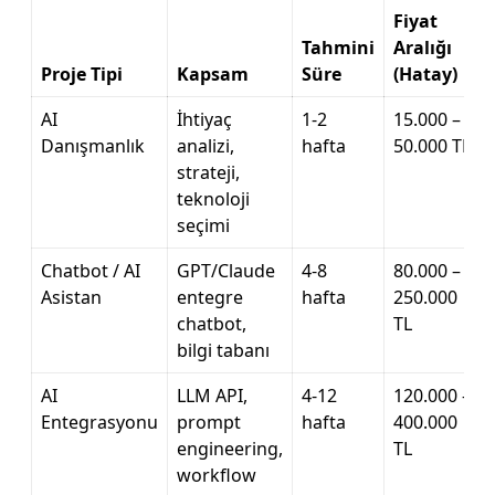
Fiyat
Tahmini
Aralığı
Proje Tipi
Kapsam
Süre
(Hatay)
AI
İhtiyaç
1-2
15.000 –
Danışmanlık
analizi,
hafta
50.000 TL
strateji,
teknoloji
seçimi
Chatbot / AI
GPT/Claude
4-8
80.000 –
Asistan
entegre
hafta
250.000
chatbot,
TL
bilgi tabanı
AI
LLM API,
4-12
120.000 –
Entegrasyonu
prompt
hafta
400.000
engineering,
TL
workflow