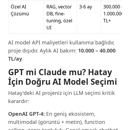
Özel AI
RAG, vector
3-6 ay
300.000 –
Çözümü
DB, fine-
1.000.000
tuning, özel
TL+
UI
AI model API maliyetleri kullanıma bağlıdır,
proje dışıdır. Aylık AI bakım:
10.000 – 40.000
TL/ay
.
GPT mi Claude mu? Hatay
İçin Doğru AI Model Seçimi
Hatay'deki AI projeniz için LLM seçimi kritik
karardır:
OpenAI GPT-4:
En geniş ekosistem,
multimodal (görüntü + metin), function