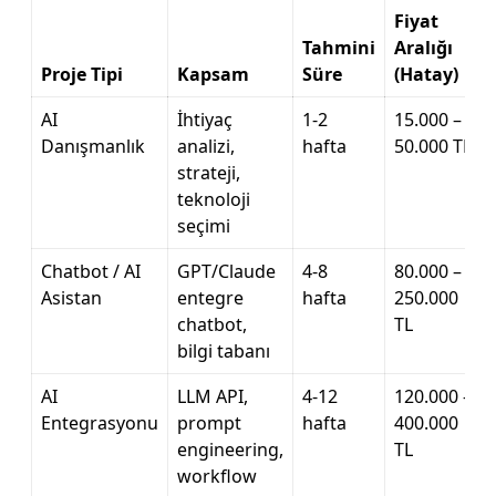
Fiyat
Tahmini
Aralığı
Proje Tipi
Kapsam
Süre
(Hatay)
AI
İhtiyaç
1-2
15.000 –
Danışmanlık
analizi,
hafta
50.000 TL
strateji,
teknoloji
seçimi
Chatbot / AI
GPT/Claude
4-8
80.000 –
Asistan
entegre
hafta
250.000
chatbot,
TL
bilgi tabanı
AI
LLM API,
4-12
120.000 –
Entegrasyonu
prompt
hafta
400.000
engineering,
TL
workflow