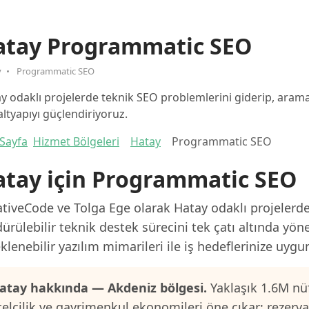
atay Programmatic SEO
y
Programmatic SEO
y odaklı projelerde teknik SEO problemlerini giderip, ara
 altyapıyı güçlendiriyoruz.
Sayfa
Hizmet Bölgeleri
Hatay
Programmatic SEO
atay için Programmatic SEO
tiveCode ve Tolga Ege olarak Hatay odaklı projelerde 
ürülebilir teknik destek sürecini tek çatı altında yön
klenebilir yazılım mimarileri ile iş hedeflerinize uygu
atay hakkında — Akdeniz bölgesi.
Yaklaşık 1.6M nüf
telcilik ve gayrimenkul ekonomileri öne çıkar; rezerv