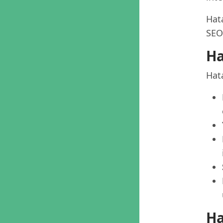
Hata
SEO
Ha
Hat
Ha