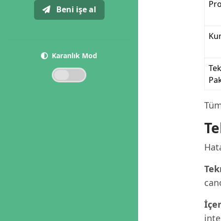
Pr
Beni işe al
Ku
Karanlık Mod
Te
Pak
Tüm
Te
Hata
Tek
cano
İçe
inte