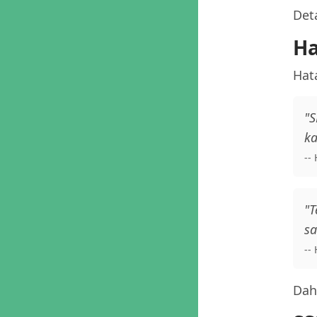
Deta
Ha
Hata
"S
ka
--
"T
sa
--
Daha