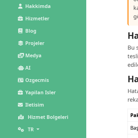
Hakkimda
k
g
Hizmetler
Blog
Ha
Projeler
Bu s
Medya
tesl
edi
AI
Ha
Ozgecmis
Hat
Yapilan Isler
reka
Iletisim
Pa
Hizmet Bolgeleri
Baş
TR