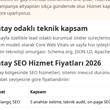
ampanya altyapıları sıkça gündemde olur. Hizmet ka
öre uyarlıyoruz.
tay odaklı teknik kapsam
ayfa özellikle lead odaklı kurumsal siteler süreçlerin
im modeli olarak Core Web Vitals ve sayfa hızı iyileşt
len teknoloji omurgası: Schema.org, JSON-LD, Apache/
tay SEO Hizmet Fiyatları 2026
ay bölgesinde SEO hizmetleri; sitenin mevcut durumu,
bet seviyesine göre fiyatlandırılır:
ket
Kapsam
langıç SEO
5 anahtar kelime, teknik audit, on-page SE