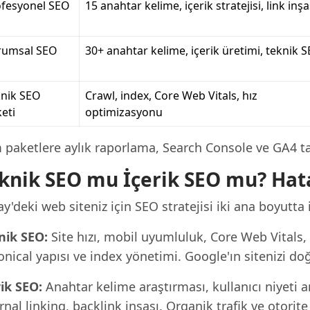
ofesyonel SEO
15 anahtar kelime, içerik stratejisi, link inşa
rumsal SEO
30+ anahtar kelime, içerik üretimi, teknik 
knik SEO
Crawl, index, Core Web Vitals, hız
eti
optimizasyonu
 paketlere aylık raporlama, Search Console ve GA4 tak
knik SEO mu İçerik SEO mu? Hata
y'deki web siteniz için SEO stratejisi iki ana boyutta i
nik SEO:
Site hızı, mobil uyumluluk, Core Web Vitals
nical yapısı ve index yönetimi. Google'ın sitenizi do
rik SEO:
Anahtar kelime araştırması, kullanıcı niyeti a
rnal linking, backlink inşası. Organik trafik ve otorite 