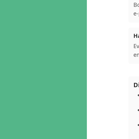
Bo
e-
Ha
Ev
em
D