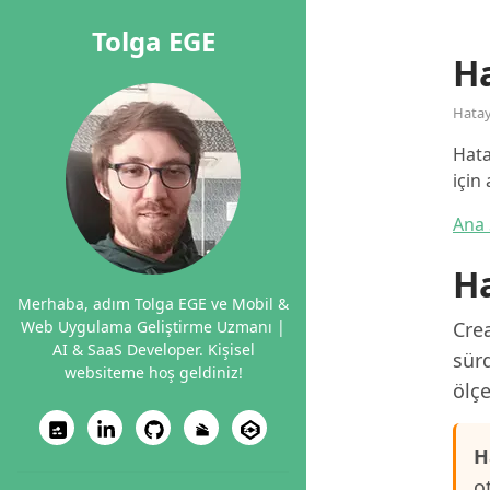
Tolga EGE
H
Hata
Hata
için
Ana 
H
Merhaba, adım Tolga EGE ve Mobil &
Web Uygulama Geliştirme Uzmanı |
Crea
AI & SaaS Developer. Kişisel
sürd
websiteme hoş geldiniz!
ölçe
H
o