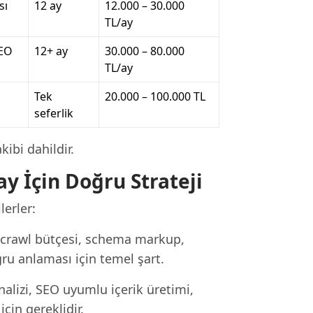
sı
12 ay
12.000 – 30.000
TL/ay
SEO
12+ ay
30.000 – 80.000
TL/ay
Tek
20.000 – 100.000 TL
seferlik
ibi dahildir.
y İçin Doğru Strateji
lerler:
, crawl bütçesi, schema markup,
ğru anlaması için temel şart.
nalizi, SEO uyumlu içerik üretimi,
için gereklidir.