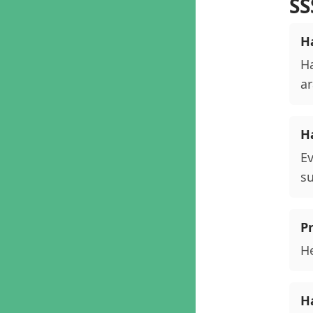
SS
Ha
Ha
ar
H
Ev
su
P
He
Ha