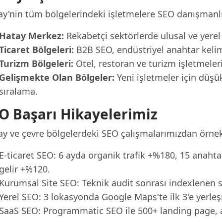
ay'nin tüm bölgelerindeki işletmelere SEO danışmanl
Hatay Merkez:
Rekabetçi sektörlerde ulusal ve yerel 
Ticaret Bölgeleri:
B2B SEO, endüstriyel anahtar kelime
Turizm Bölgeleri:
Otel, restoran ve turizm işletmeler
Gelişmekte Olan Bölgeler:
Yeni işletmeler için düşük
sıralama.
O Başarı Hikayelerimiz
ay ve çevre bölgelerdeki SEO çalışmalarımızdan örnek
E-ticaret SEO: 6 ayda organik trafik +%180, 15 anahta
gelir +%120.
Kurumsal Site SEO: Teknik audit sonrası indexlenen sa
Yerel SEO: 3 lokasyonda Google Maps'te ilk 3'e yerleş
SaaS SEO: Programmatic SEO ile 500+ landing page, ay