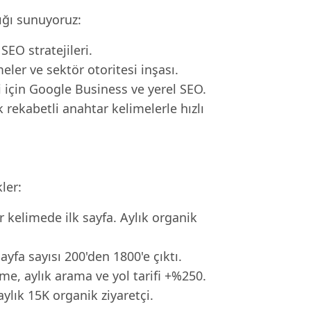
ığı sunuyoruz:
SEO stratejileri.
ler ve sektör otoritesi inşası.
i için Google Business ve yerel SEO.
 rekabetli anahtar kelimelerle hızlı
ler:
r kelimede ilk sayfa. Aylık organik
yfa sayısı 200'den 1800'e çıktı.
me, aylık arama ve yol tarifi +%250.
lık 15K organik ziyaretçi.