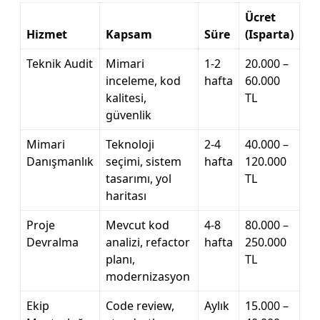
Ücret
Hizmet
Kapsam
Süre
(Isparta)
Teknik Audit
Mimari
1-2
20.000 –
inceleme, kod
hafta
60.000
kalitesi,
TL
güvenlik
Mimari
Teknoloji
2-4
40.000 –
Danışmanlık
seçimi, sistem
hafta
120.000
tasarımı, yol
TL
haritası
Proje
Mevcut kod
4-8
80.000 –
Devralma
analizi, refactor
hafta
250.000
planı,
TL
modernizasyon
Ekip
Code review,
Aylık
15.000 –