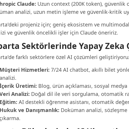
hropic Claude:
Uzun context (200K token), güvenlik od
üman analizi, uzun metin işleme ve güvenlik-kritik uy
arta'deki projeniz için; geniş ekosistem ve multimoda
izi ve güvenlik öncelikli işler için Claude öneririz.
parta Sektörlerinde Yapay Zeka
rta'de farklı sektörlere özel AI çözümleri geliştiriyoru
Müşteri Hizmetleri:
7/24 AI chatbot, akıllı bilet yö
analizi.
İçerik Üretimi:
Blog, ürün açıklaması, sosyal medya iç
Veri Analizi:
Doğal dil ile veri sorgulama, otomatik r
Eğitim:
AI destekli öğrenme asistanı, otomatik değerle
Hukuk ve Danışmanlık:
Doküman analizi, sözleşme i
çıkarma.