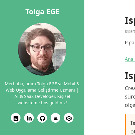
Tolga EGE
I
Ispar
Ispa
Ana 
Is
Merhaba, adım Tolga EGE ve Mobil &
Crea
Web Uygulama Geliştirme Uzmanı |
sürd
AI & SaaS Developer. Kişisel
websiteme hoş geldiniz!
ölçe
I
o