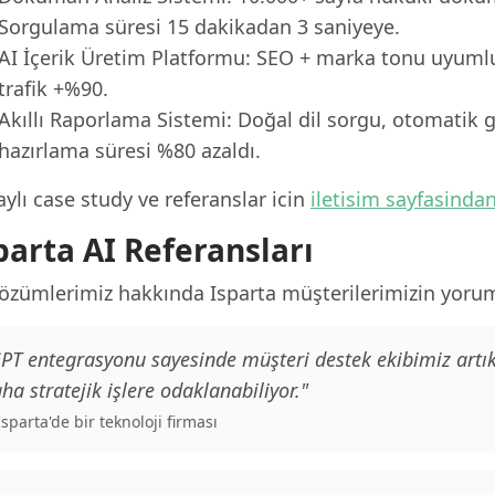
Sorgulama süresi 15 dakikadan 3 saniyeye.
AI İçerik Üretim Platformu: SEO + marka tonu uyumlu
trafik +%90.
Akıllı Raporlama Sistemi: Doğal dil sorgu, otomatik g
hazırlama süresi %80 azaldı.
ylı case study ve referanslar icin
iletisim sayfasinda
parta AI Referansları
çözümlerimiz hakkında Isparta müşterilerimizin yorum
PT entegrasyonu sayesinde müşteri destek ekibimiz artık
ha stratejik işlere odaklanabiliyor."
 Isparta'de bir teknoloji firması