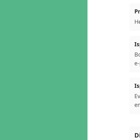
P
He
Is
Bo
e-
Is
Ev
em
D