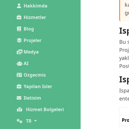
k
Hakkimda
g
Hizmetler
Is
Blog
Projeler
Bu s
Proj
Medya
yak
AI
Pos
Ozgecmis
Is
Yapilan Isler
Isp
Iletisim
ent
Hizmet Bolgeleri
Pro
TR