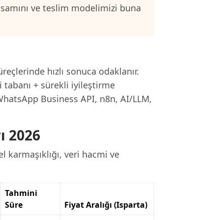
psamını ve teslim modelimizi buna
üreçlerinde hızlı sonuca odaklanır.
 tabanı + sürekli iyileştirme
 WhatsApp Business API, n8n, AI/LLM,
ı 2026
l karmaşıklığı, veri hacmi ve
Tahmini
Süre
Fiyat Aralığı (Isparta)