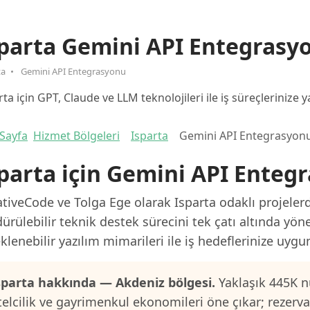
sparta Gemini API Entegrasy
ta
Gemini API Entegrasyonu
rta için GPT, Claude ve LLM teknolojileri ile iş süreçleriniz
Sayfa
Hizmet Bölgeleri
Isparta
Gemini API Entegrasyon
parta için Gemini API Enteg
tiveCode ve Tolga Ege olarak Isparta odaklı projelerd
ürülebilir teknik destek sürecini tek çatı altında yön
klenebilir yazılım mimarileri ile iş hedeflerinize uygu
sparta hakkında — Akdeniz bölgesi.
Yaklaşık 445K n
telcilik ve gayrimenkul ekonomileri öne çıkar; rezerv