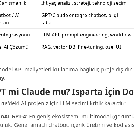
Danışmanlık
İhtiyaç analizi, strateji, teknoloji seçimi
tbot / AI
GPT/Claude entegre chatbot, bilgi
stan
tabanı
Entegrasyonu
LLM API, prompt engineering, workflow
el AI Çözümü
RAG, vector DB, fine-tuning, özel UI
odel API maliyetleri kullanıma bağlıdır, proje dışıdır
ay
.
T mi Claude mu? Isparta İçin D
rta'deki AI projeniz için LLM seçimi kritik karardır:
nAI GPT-4:
En geniş ekosistem, multimodal (görüntü +
uluk. Genel amaçlı chatbot, içerik üretimi ve kod asist