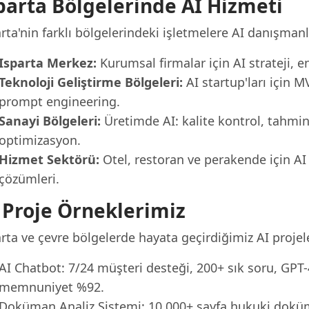
parta Bölgelerinde AI Hizmeti
rta'nin farklı bölgelerindeki işletmelere AI danışman
Isparta Merkez:
Kurumsal firmalar için AI strateji, 
Teknoloji Geliştirme Bölgeleri:
AI startup'ları için 
prompt engineering.
Sanayi Bölgeleri:
Üretimde AI: kalite kontrol, tahmin
optimizasyon.
Hizmet Sektörü:
Otel, restoran ve perakende için AI
çözümleri.
 Proje Örneklerimiz
rta ve çevre bölgelerde hayata geçirdiğimiz AI projele
AI Chatbot: 7/24 müşteri desteği, 200+ sık soru, GPT-4 
memnuniyet %92.
Doküman Analiz Sistemi: 10.000+ sayfa hukuki dokü