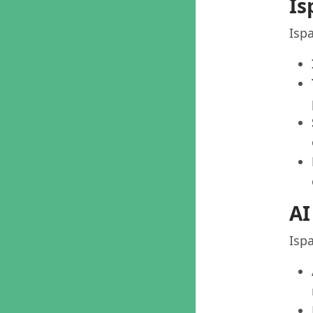
Is
Ispa
AI
Ispa