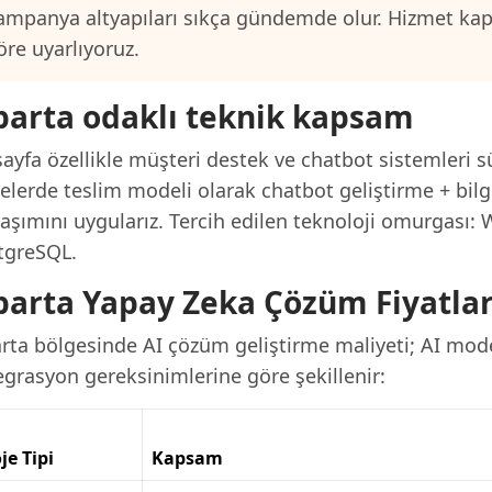
ampanya altyapıları sıkça gündemde olur. Hizmet ka
öre uyarlıyoruz.
parta odaklı teknik kapsam
ayfa özellikle müşteri destek ve chatbot sistemleri s
elerde teslim modeli olarak chatbot geliştirme + bilgi
laşımını uygularız. Tercih edilen teknoloji omurgası:
tgreSQL.
parta Yapay Zeka Çözüm Fiyatlar
arta bölgesinde AI çözüm geliştirme maliyeti; AI mode
egrasyon gereksinimlerine göre şekillenir:
je Tipi
Kapsam