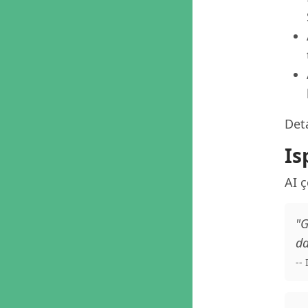
Deta
Is
AI 
"G
da
--