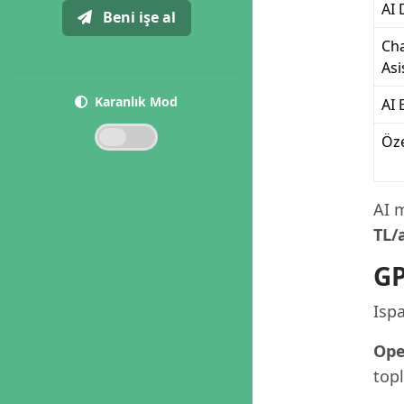
AI 
Beni işe al
Cha
Asi
Karanlık Mod
AI 
Öz
AI m
TL/
GP
Ispa
Ope
topl