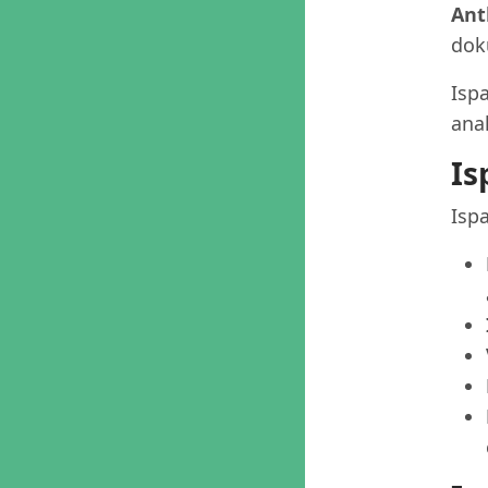
Ant
dok
Isp
anal
Is
Ispa