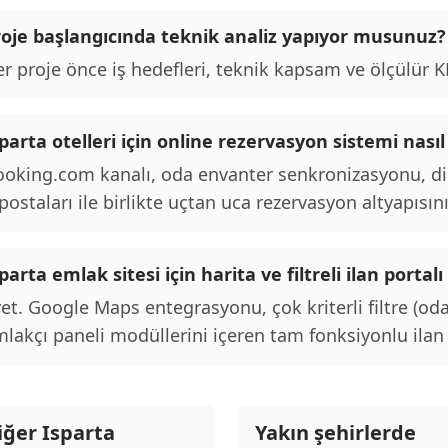
roje başlangıcında teknik analiz yapıyor musunuz?
r proje önce iş hedefleri, teknik kapsam ve ölçülür KPI
parta otelleri için online rezervasyon sistemi nasıl
oking.com kanalı, oda envanter senkronizasyonu, d
postaları ile birlikte uçtan uca rezervasyon altyapısını
parta emlak sitesi için harita ve filtreli ilan port
et. Google Maps entegrasyonu, çok kriterli filtre (oda
lakçı paneli modüllerini içeren tam fonksiyonlu ilan p
iğer Isparta
Yakın şehirlerde