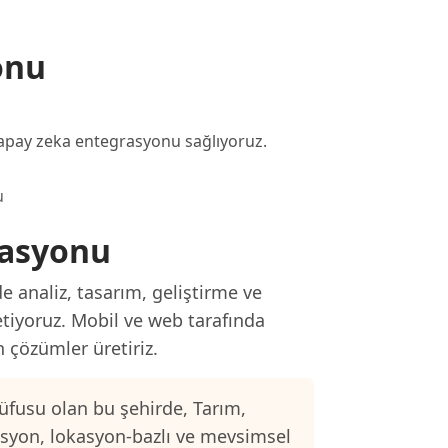
onu
e yapay zeka entegrasyonu sağlıyoruz.
u
rasyonu
e analiz, tasarım, geliştirme ve
etiyoruz. Mobil ve web tarafında
n çözümler üretiriz.
üfusu olan bu şehirde, Tarım,
asyon, lokasyon-bazlı ve mevsimsel