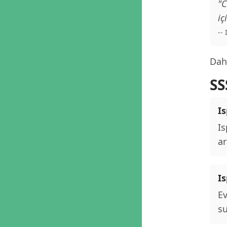
"C
iç
--
Daha
SS
Is
Is
ar
I
Ev
su