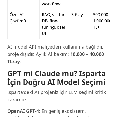
workflow
Özel AI
RAG, vector
3-6 ay
300.000 –
Çözümü
DB, fine-
1.000.000
tuning, özel
TL+
UI
AI model API maliyetleri kullanıma bağlıdır,
proje dışıdır. Aylık AI bakım:
10.000 – 40.000
TL/ay
.
GPT mi Claude mu? Isparta
İçin Doğru AI Model Seçimi
Isparta'deki AI projeniz için LLM seçimi kritik
karardır:
OpenAI GPT-4:
En geniş ekosistem,