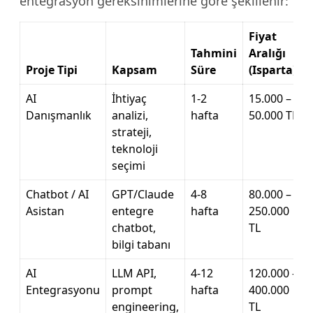
entegrasyon gereksinimlerine göre şekillenir:
Fiyat
Tahmini
Aralığı
Proje Tipi
Kapsam
Süre
(Isparta)
AI
İhtiyaç
1-2
15.000 –
Danışmanlık
analizi,
hafta
50.000 TL
strateji,
teknoloji
seçimi
Chatbot / AI
GPT/Claude
4-8
80.000 –
Asistan
entegre
hafta
250.000
chatbot,
TL
bilgi tabanı
AI
LLM API,
4-12
120.000 –
Entegrasyonu
prompt
hafta
400.000
engineering,
TL