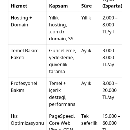
Hizmet
Kapsam
Süre
(Isparta)
Hosting +
Yıllık
Yıllık
2.000 –
Domain
hosting,
8.000
.com.tr
TL/yıl
domain, SSL
Temel Bakım
Güncelleme,
Aylık
3.000 –
Paketi
yedekleme,
8.000
güvenlik
TL/ay
tarama
Profesyonel
Temel +
Aylık
8.000 –
Bakım
içerik
20.000
desteği,
TL/ay
performans
Hız
PageSpeed,
Tek
15.000 –
Optimizasyonu
Core Web
seferlik
60.000