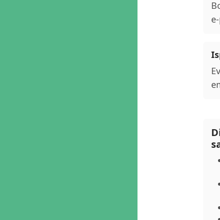
Bo
e-
Is
Ev
em
D
s