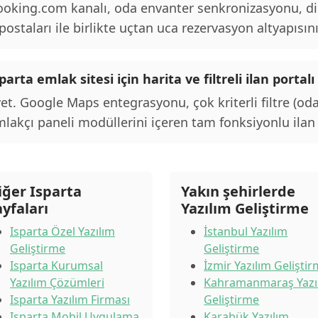
oking.com kanalı, oda envanter senkronizasyonu, d
postaları ile birlikte uçtan uca rezervasyon altyapısını
parta emlak sitesi için harita ve filtreli ilan port
et. Google Maps entegrasyonu, çok kriterli filtre (oda
lakçı paneli modüllerini içeren tam fonksiyonlu ilan p
iğer Isparta
Yakın şehirlerde
ayfaları
Yazılım Geliştirme
Isparta Özel Yazılım
İstanbul Yazılım
Geliştirme
Geliştirme
Isparta Kurumsal
İzmir Yazılım Gelişti
Yazılım Çözümleri
Kahramanmaraş Yazı
Isparta Yazılım Firması
Geliştirme
Isparta Mobil Uygulama
Karabük Yazılım