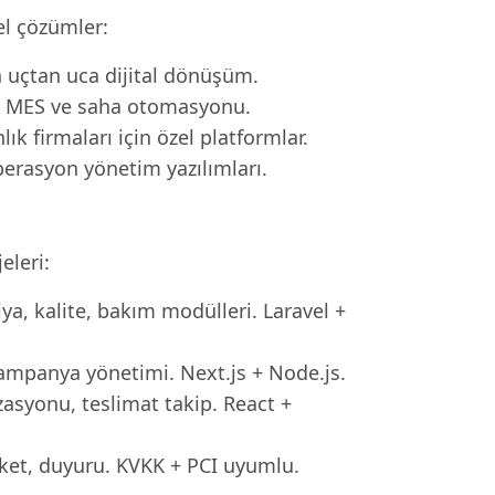
el çözümler:
n uçtan uca dijital dönüşüm.
P, MES ve saha otomasyonu.
k firmaları için özel platformlar.
perasyon yönetim yazılımları.
eleri:
ya, kalite, bakım modülleri. Laravel +
 kampanya yönetimi. Next.js + Node.js.
zasyonu, teslimat takip. React +
nket, duyuru. KVKK + PCI uyumlu.