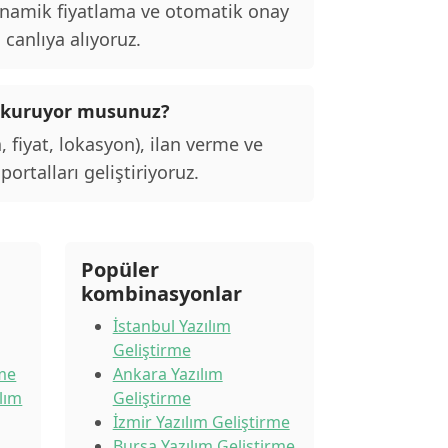
inamik fiyatlama ve otomatik onay
 canlıya alıyoruz.
alı kuruyor musunuz?
, fiyat, lokasyon), ilan verme ve
ortalları geliştiriyoruz.
Popüler
kombinasyonlar
İstanbul Yazılım
Geliştirme
rme
Ankara Yazılım
lım
Geliştirme
İzmir Yazılım Geliştirme
Bursa Yazılım Geliştirme