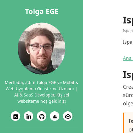
Tolga EGE
Is
Ispar
Ispa
Ana 
Is
Merhaba, adım Tolga EGE ve Mobil &
Crea
Web Uygulama Geliştirme Uzmanı |
sürd
AI & SaaS Developer. Kişisel
websiteme hoş geldiniz!
ölçe
I
o