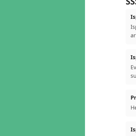
SS
Is
Is
ar
I
Ev
su
P
He
Is