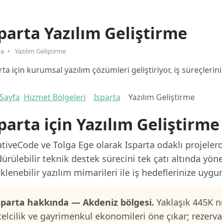
parta Yazılım Geliştirme
ta
Yazılım Geliştirme
rta için kurumsal yazılım çözümleri geliştiriyor, iş süreçlerini
Sayfa
Hizmet Bölgeleri
Isparta
Yazılım Geliştirme
parta için Yazılım Geliştirme
tiveCode ve Tolga Ege olarak Isparta odaklı projelerd
ürülebilir teknik destek sürecini tek çatı altında yön
klenebilir yazılım mimarileri ile iş hedeflerinize uygu
sparta hakkında — Akdeniz bölgesi.
Yaklaşık 445K n
telcilik ve gayrimenkul ekonomileri öne çıkar; rezerv