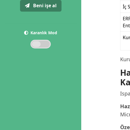
Beni işe al
İç 
ER
En
Karanlık Mod
Ku
Kur
Ha
Ka
Ispa
Haz
Micr
Öze