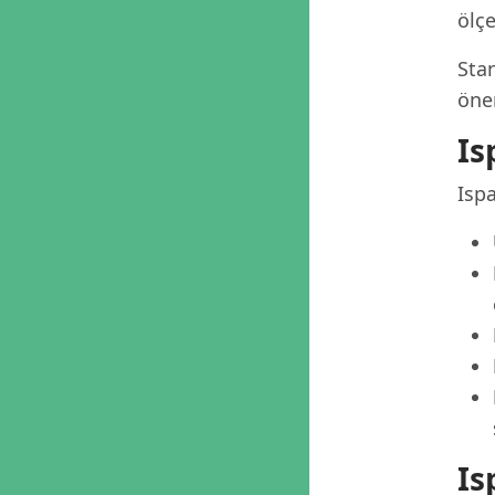
ölçe
Stan
öner
Is
Ispa
Is