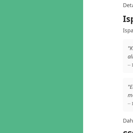
Deta
Is
Isp
"K
al
--
"E
me
--
Daha