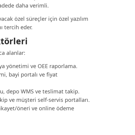
vadede daha verimli.
acak özel süreçler için özel yazılım
ı tercih eder.
törleri
ca alanlar:
diya yönetimi ve OEE raporlama.
i, bayi portalı ve fiyat
nu, depo WMS ve teslimat takip.
p ve müşteri self-servis portalları.
şikayet/öneri ve online ödeme