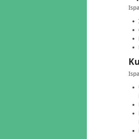
Ispa
Ku
Ispa