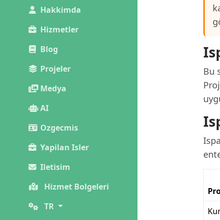
k
Hakkimda
g
Hizmetler
Is
Blog
Projeler
Bu s
Proj
Medya
uygu
AI
Is
Ozgecmis
Ispa
Yapilan Isler
ent
Iletisim
Hizmet Bolgeleri
Pro
TR
Kur