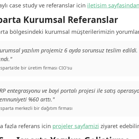
ylı case study ve referanslar icin
iletisim sayfasinda
parta Kurumsal Referanslar
arta bölgesindeki kurumsal müşterilerimizin yorumlar
urumsal yazılım projemiz 6 ayda sorunsuz teslim edildi
ındı."
 Isparta'de bir üretim firması CIO'su
RP entegrasyonu ve bayi portalı projesi ile satış operas
mnuniyeti %60 arttı."
 Isparta merkezli bir dağıtım firması
 fazla referans icin
projeler sayfamizi
ziyaret edebilir