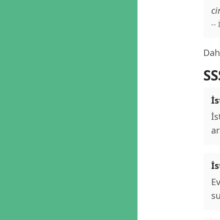
ci
--
Daha
SS
İs
İs
ar
İ
Ev
su