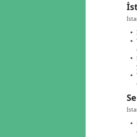
İs
İsta
Se
İsta