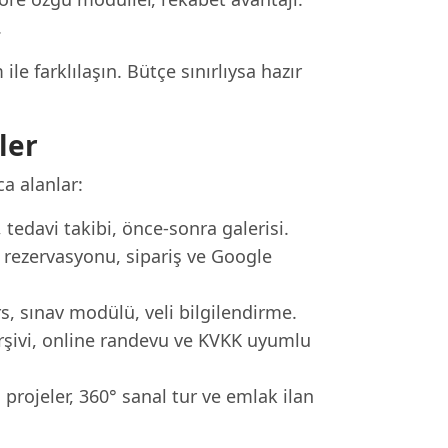
.
e farklılaşın. Bütçe sınırlıysa hazır
ler
ca alanlar:
tedavi takibi, önce-sonra galerisi.
ezervasyonu, sipariş ve Google
s, sınav modülü, veli bilgilendirme.
rşivi, online randevu ve KVKK uyumlu
rojeler, 360° sanal tur ve emlak ilan