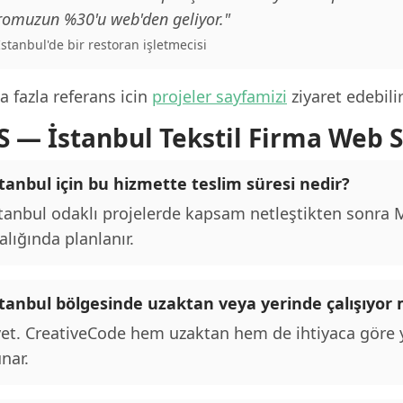
romuzun %30'u web'den geliyor."
 İstanbul'de bir restoran işletmecisi
 fazla referans icin
projeler sayfamizi
ziyaret edebilir
S — İstanbul Tekstil Firma Web S
tanbul için bu hizmette teslim süresi nedir?
tanbul odaklı projelerde kapsam netleştikten sonra M
alığında planlanır.
stanbul bölgesinde uzaktan veya yerinde çalışıyo
et. CreativeCode hem uzaktan hem de ihtiyaca göre y
nar.