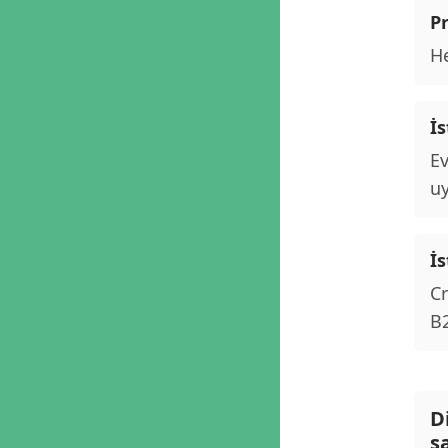
P
He
İ
Ev
uy
İs
Cr
B2
D
s