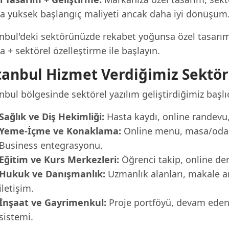
a yüksek başlangıç maliyeti ancak daha iyi dönüşüm
nbul'deki sektörünüzde rekabet yoğunsa özel tasarım il
 + sektörel özelleştirme ile başlayın.
tanbul Hizmet Verdiğimiz Sektör
nbul bölgesinde sektörel yazılım geliştirdiğimiz başlı
Sağlık ve Diş Hekimliği:
Hasta kaydı, online randevu, 
Yeme-İçme ve Konaklama:
Online menü, masa/oda r
Business entegrasyonu.
Eğitim ve Kurs Merkezleri:
Öğrenci takip, online der
Hukuk ve Danışmanlık:
Uzmanlık alanları, makale a
iletişim.
İnşaat ve Gayrimenkul:
Proje portföyü, devam eden p
sistemi.