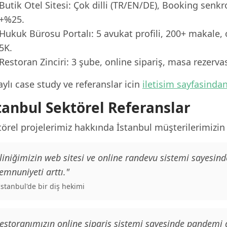
Butik Otel Sitesi: Çok dilli (TR/EN/DE), Booking senk
+%25.
Hukuk Bürosu Portalı: 5 avukat profili, 200+ makale, 
5K.
Restoran Zinciri: 3 şube, online sipariş, masa rezerv
ylı case study ve referanslar icin
iletisim sayfasinda
tanbul Sektörel Referanslar
örel projelerimiz hakkında İstanbul müşterilerimizin g
liniğimizin web sitesi ve online randevu sistemi sayesind
mnuniyeti arttı."
 İstanbul'de bir diş hekimi
estoranımızın online sipariş sistemi sayesinde pandemi