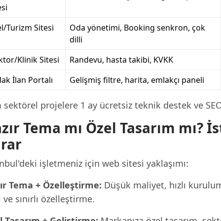
esi
l/Turizm Sitesi
Oda yönetimi, Booking senkron, çok
dilli
tor/Klinik Sitesi
Randevu, hasta takibi, KVKK
ak İlan Portalı
Gelişmiş filtre, harita, emlakçı paneli
sektörel projelere 1 ay ücretsiz teknik destek ve SE
zır Tema mı Özel Tasarım mı? İs
rar
nbul'deki işletmeniz için web sitesi yaklaşımı:
ır Tema + Özelleştirme:
Düşük maliyet, hızlı kurulu
i ve sınırlı özelleştirme.
l Tasarım + Geliştirme:
Markanıza özel tasarım, sekt