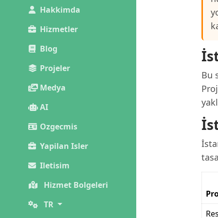
Hakkimda
y
k
Hizmetler
Blog
İs
Projeler
Bu s
Medya
Pro
yakl
AI
İs
Ozgecmis
İsta
Yapilan Isler
tas
Iletisim
Hizmet Bolgeleri
Pro
TR
Re