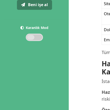
Sit
Beni işe al
Ote
Karanlık Mod
Dok
Eml
Tüm 
Ha
Ka
İsta
Haz
risk
Öze