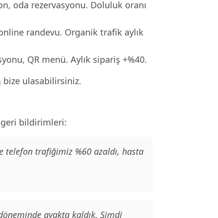
ron, oda rezervasyonu. Doluluk oranı
online randevu. Organik trafik aylık
asyonu, QR menü. Aylık sipariş +%40.
n
bize ulasabilirsiniz.
eri bildirimleri:
e telefon trafiğimiz %60 azaldı, hasta
 döneminde ayakta kaldık. Şimdi