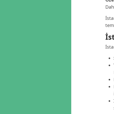
Dah
İsta
tema
İs
İsta