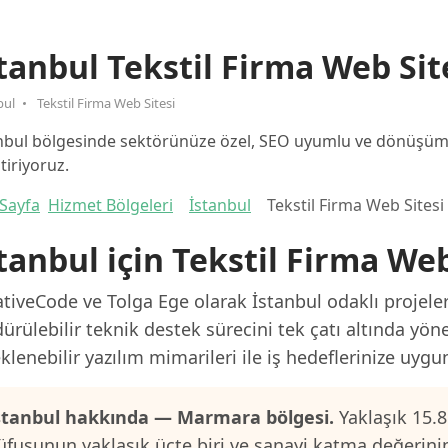
tanbul Tekstil Firma Web Sit
bul
Tekstil Firma Web Sitesi
nbul bölgesinde sektörünüze özel, SEO uyumlu ve dönüşüm o
ştiriyoruz.
Sayfa
Hizmet Bölgeleri
İstanbul
Tekstil Firma Web Sitesi
tanbul için Tekstil Firma Web
tiveCode ve Tolga Ege olarak İstanbul odaklı projeler
ürülebilir teknik destek sürecini tek çatı altında yön
klenebilir yazılım mimarileri ile iş hedeflerinize uygu
stanbul hakkında — Marmara bölgesi.
Yaklaşık 15.8
üfusunun yaklaşık üçte biri ve sanayi katma değerini