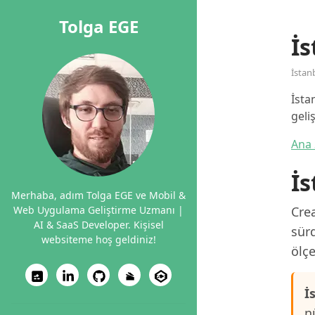
Tolga EGE
İs
İstan
İsta
geli
Ana 
İs
Merhaba, adım Tolga EGE ve Mobil &
Web Uygulama Geliştirme Uzmanı |
Crea
AI & SaaS Developer. Kişisel
sürd
websiteme hoş geldiniz!
ölçe
İ
n