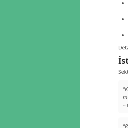
Deta
İs
Sekt
"K
me
--
"R