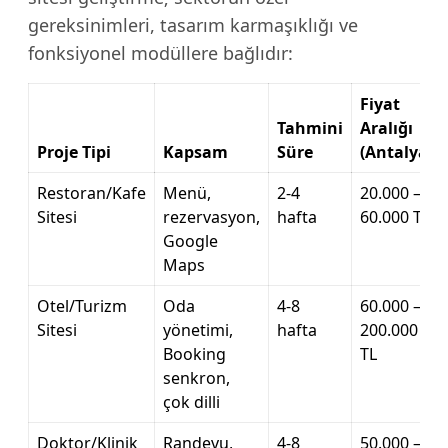
gereksinimleri, tasarım karmaşıklığı ve
fonksiyonel modüllere bağlıdır:
Fiyat
Tahmini
Aralığı
Proje Tipi
Kapsam
Süre
(Antalya)
Restoran/Kafe
Menü,
2-4
20.000 –
Sitesi
rezervasyon,
hafta
60.000 TL
Google
Maps
Otel/Turizm
Oda
4-8
60.000 –
Sitesi
yönetimi,
hafta
200.000
Booking
TL
senkron,
çok dilli
Doktor/Klinik
Randevu,
4-8
50.000 –