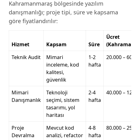
Kahramanmaraş bölgesinde yazılım
danışmanlığı; proje tipi, süre ve kapsama
göre fiyatlandırılır:
Ücret
Hizmet
Kapsam
Süre
(Kahramanma
Teknik Audit
Mimari
1-2
20.000 – 60.00
inceleme, kod
hafta
kalitesi,
güvenlik
Mimari
Teknoloji
2-4
40.000 – 120.0
Danışmanlık
seçimi, sistem
hafta
tasarımı, yol
haritası
Proje
Mevcut kod
4-8
80.000 – 250.0
Devralma
analizi, refactor
hafta