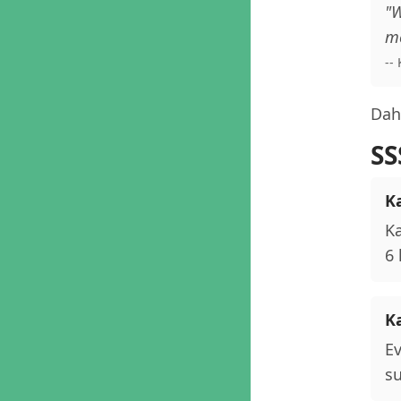
"W
me
--
Daha
SS
K
Ka
6 
K
Ev
su