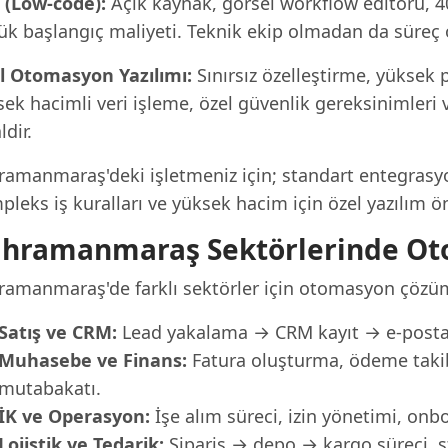
 (Low-code):
Açık kaynak, görsel workflow editörü, 4
ük başlangıç maliyeti. Teknik ekip olmadan da süreç 
l Otomasyon Yazılımı:
Sınırsız özelleştirme, yüksek 
ek hacimli veri işleme, özel güvenlik gereksinimleri v
ldir.
ramanmaraş'deki işletmeniz için; standart entegrasyon
leks iş kuralları ve yüksek hacim için özel yazılım ön
hramanmaraş Sektörlerinde Ot
ramanmaraş'de farklı sektörler için otomasyon çözüml
Satış ve CRM:
Lead yakalama → CRM kayıt → e-posta
Muhasebe ve Finans:
Fatura oluşturma, ödeme takib
mutabakatı.
İK ve Operasyon:
İşe alım süreci, izin yönetimi, on
Lojistik ve Tedarik:
Sipariş → depo → kargo süreci, st