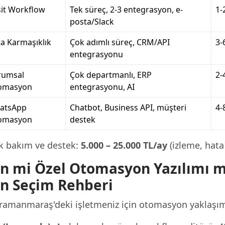
it Workflow
Tek süreç, 2-3 entegrasyon, e-
1-
posta/Slack
a Karmaşıklık
Çok adımlı süreç, CRM/API
3-
entegrasyonu
rumsal
Çok departmanlı, ERP
2-
omasyon
entegrasyonu, AI
atsApp
Chatbot, Business API, müşteri
4-
omasyon
destek
ık bakım ve destek:
5.000 – 25.000 TL/ay
(izleme, hata 
n mi Özel Otomasyon Yazılımı
in Seçim Rehberi
ramanmaraş'deki işletmeniz için otomasyon yaklaşım