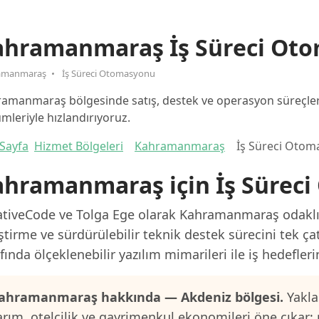
ahramanmaraş İş Süreci Ot
amanmaraş
İş Süreci Otomasyonu
amanmaraş bölgesinde satış, destek ve operasyon süreçleri
mleriyle hızlandırıyoruz.
Sayfa
Hizmet Bölgeleri
Kahramanmaraş
İş Süreci Oto
ahramanmaraş için İş Sürec
ativeCode ve Tolga Ege olarak Kahramanmaraş odaklı p
ştirme ve sürdürülebilir teknik destek sürecini tek ça
fında ölçeklenebilir yazılım mimarileri ile iş hedefler
ahramanmaraş hakkında — Akdeniz bölgesi.
Yakla
arım, otelcilik ve gayrimenkul ekonomileri öne çıkar;