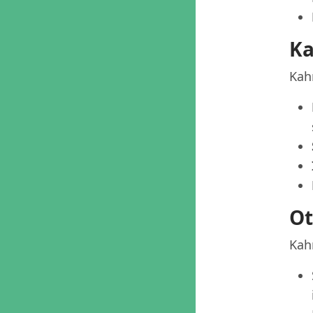
Ka
Kah
Ot
Kah