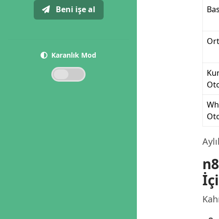
Beni işe al
Bas
Ort
Karanlık Mod
Ku
Ot
Wh
Ot
Ayl
n8
İç
Kah