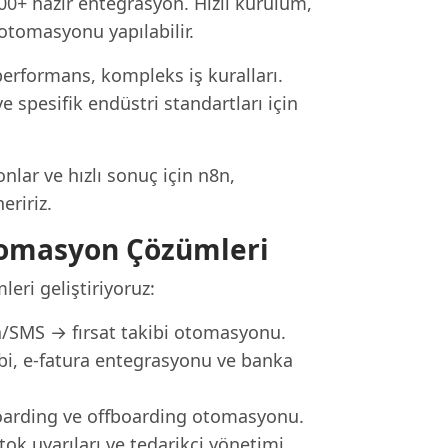
00+ hazır entegrasyon. Hızlı kurulum,
otomasyonu yapılabilir.
performans, kompleks iş kuralları.
e spesifik endüstri standartları için
lar ve hızlı sonuç için n8n,
eririz.
omasyon Çözümleri
eri geliştiriyoruz:
/SMS → fırsat takibi otomasyonu.
i, e-fatura entegrasyonu ve banka
boarding ve offboarding otomasyonu.
ok uyarıları ve tedarikçi yönetimi.