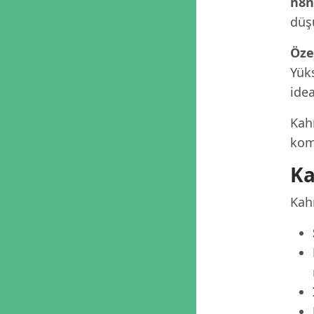
n8n
düş
Öze
Yüks
idea
Kah
komp
Ka
Kah