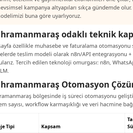
evsimsel kampanya altyapıları sıkça gündemde olur.
odelimizi buna göre uyarlıyoruz.
hramanmaraş odaklı teknik ka
sayfa özellikle muhasebe ve faturalama otomasyonu sü
jelerde teslim modeli olarak n8n/API entegrasyonu + t
ularız. Tercih edilen teknoloji omurgası: n8n, Whats
LLM.
hramanmaraş Otomasyon Çözüm 
ramanmaraş bölgesinde iş süreci otomasyonu gelişti
em sayısı, workflow karmaşıklığı ve veri hacmine bağl
Ta
je Tipi
Kapsam
Sü