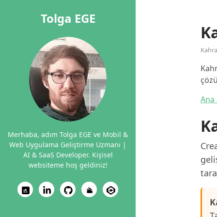
Tolga EGE
K
Kahr
Kahr
çözü
Ana 
K
Merhaba, adım Tolga EGE ve Mobil &
Web Uygulama Geliştirme Uzmanı |
Cre
AI & SaaS Developer. Kişisel
geli
websiteme hoş geldiniz!
tara
K
T