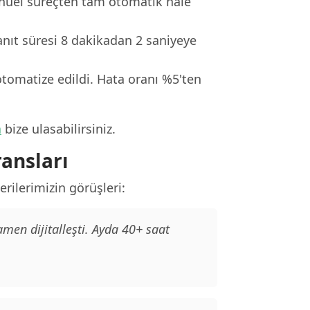
nuel süreçten tam otomatik hale
anıt süresi 8 dakikadan 2 saniyeye
tomatize edildi. Hata oranı %5'ten
n
bize ulasabilirsiniz.
ansları
lerimizin görüşleri:
n dijitalleşti. Ayda 40+ saat