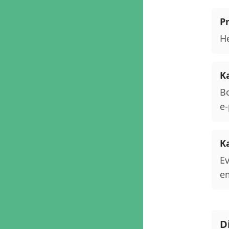
P
He
K
Bo
e-
K
Ev
em
D