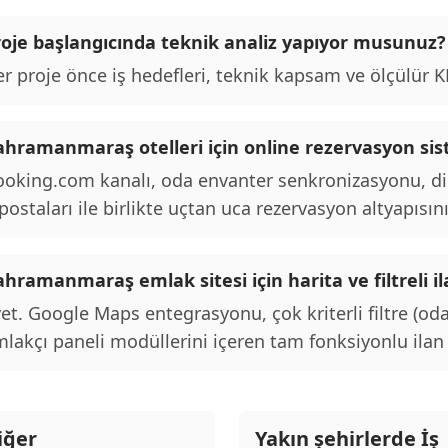
roje başlangıcında teknik analiz yapıyor musunuz?
r proje önce iş hedefleri, teknik kapsam ve ölçülür KPI
ahramanmaraş otelleri için online rezervasyon sist
oking.com kanalı, oda envanter senkronizasyonu, d
postaları ile birlikte uçtan uca rezervasyon altyapısını
ahramanmaraş emlak sitesi için harita ve filtreli 
et. Google Maps entegrasyonu, çok kriterli filtre (oda
lakçı paneli modüllerini içeren tam fonksiyonlu ilan p
iğer
Yakın şehirlerde İş