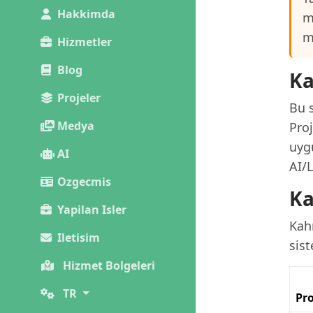
Hakkimda
m
m
Hizmetler
Blog
Ka
Projeler
Bu 
Medya
Pro
uyg
AI
AI/
Ozgecmis
Ka
Yapilan Isler
Kah
Iletisim
sist
Hizmet Bolgeleri
TR
Pro