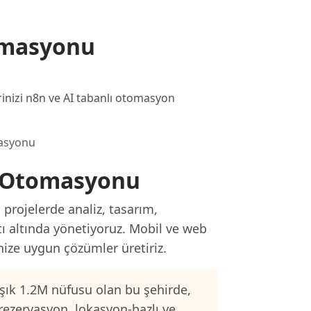
omasyonu
nizi n8n ve AI tabanlı otomasyon
masyonu
i Otomasyonu
rojelerde analiz, tasarım,
tı altında yönetiyoruz. Mobil ve web
inize uygun çözümler üretiriz.
şık 1.2M nüfusu olan bu şehirde,
 rezervasyon, lokasyon-bazlı ve