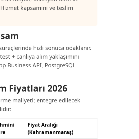
 Hizmet kapsamını ve teslim
psam
reçlerinde hızlı sonuca odaklanır.
est + canlıya alım yaklaşımını
App Business API, PostgreSQL,
Fiyatları 2026
rme maliyeti; entegre edilecek
ıdır:
hmini
Fiyat Aralığı
re
(Kahramanmaraş)