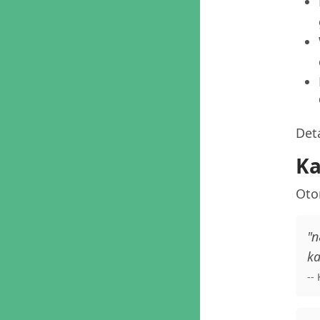
Deta
Ka
Oto
"n
ka
--