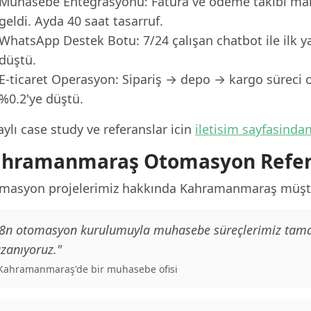
Muhasebe Entegrasyonu: Fatura ve ödeme takibi ma
geldi. Ayda 40 saat tasarruf.
WhatsApp Destek Botu: 7/24 çalışan chatbot ile ilk y
düştü.
E-ticaret Operasyon: Sipariş → depo → kargo süreci o
%0.2'ye düştü.
ylı case study ve referanslar icin
iletisim sayfasinda
hramanmaraş Otomasyon Refer
masyon projelerimiz hakkında Kahramanmaraş müşteri
8n otomasyon kurulumuyla muhasebe süreçlerimiz tamame
zanıyoruz."
 Kahramanmaraş'de bir muhasebe ofisi