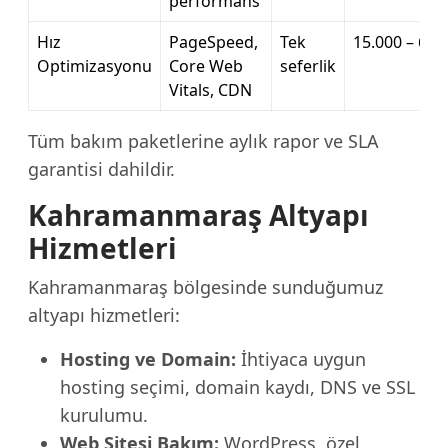
performans
Hız
PageSpeed,
Tek
15.000 – 60.
Optimizasyonu
Core Web
seferlik
Vitals, CDN
Tüm bakım paketlerine aylık rapor ve SLA
garantisi dahildir.
Kahramanmaraş Altyapı
Hizmetleri
Kahramanmaraş bölgesinde sunduğumuz
altyapı hizmetleri:
Hosting ve Domain:
İhtiyaca uygun
hosting seçimi, domain kaydı, DNS ve SSL
kurulumu.
Web Sitesi Bakım:
WordPress, özel