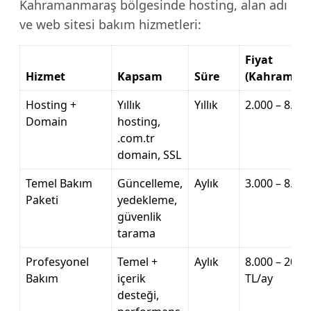
Kahramanmaraş bölgesinde hosting, alan adı
ve web sitesi bakım hizmetleri:
Fiyat
Hizmet
Kapsam
Süre
(Kahraman
Hosting +
Yıllık
Yıllık
2.000 – 8.000
Domain
hosting,
.com.tr
domain, SSL
Temel Bakım
Güncelleme,
Aylık
3.000 – 8.00
Paketi
yedekleme,
güvenlik
tarama
Profesyonel
Temel +
Aylık
8.000 – 20.0
Bakım
içerik
TL/ay
desteği,