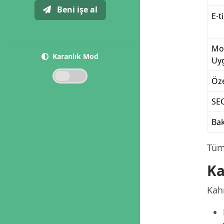
Beni işe al
E-t
Mo
Karanlık Mod
Uy
Öze
SE
Ba
Tüm 
Ka
Kah