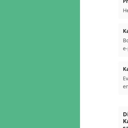
P
He
K
Bo
e-
K
Ev
em
D
K
s