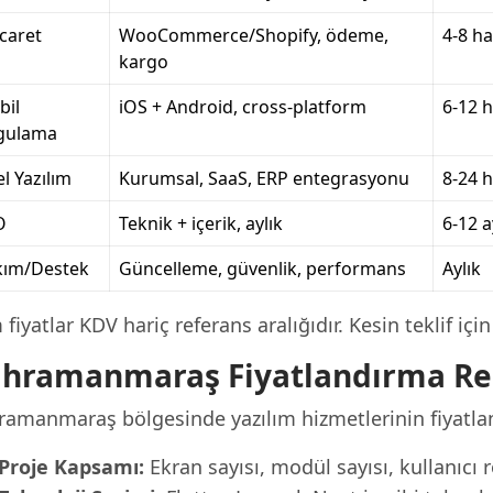
icaret
WooCommerce/Shopify, ödeme,
4-8 ha
kargo
bil
iOS + Android, cross-platform
6-12 h
gulama
l Yazılım
Kurumsal, SaaS, ERP entegrasyonu
8-24 h
O
Teknik + içerik, aylık
6-12 a
kım/Destek
Güncelleme, güvenlik, performans
Aylık
fiyatlar KDV hariç referans aralığıdır. Kesin teklif iç
hramanmaraş Fiyatlandırma Re
ramanmaraş bölgesinde yazılım hizmetlerinin fiyatlan
Proje Kapsamı:
Ekran sayısı, modül sayısı, kullanıcı 