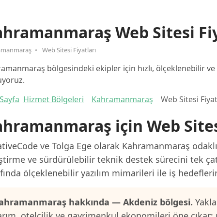
hramanmaraş Web Sitesi Fiy
amanmaraş
Web Sitesi Fiyatları
amanmaraş bölgesindeki ekipler için hızlı, ölçeklenebilir ve 
yoruz.
Sayfa
Hizmet Bölgeleri
Kahramanmaraş
Web Sitesi Fiyat
hramanmaraş için Web Sitesi
ativeCode ve Tolga Ege olarak Kahramanmaraş odaklı p
ştirme ve sürdürülebilir teknik destek sürecini tek ça
fında ölçeklenebilir yazılım mimarileri ile iş hedefler
ahramanmaraş hakkında — Akdeniz bölgesi.
Yakla
arım, otelcilik ve gayrimenkul ekonomileri öne çıkar;