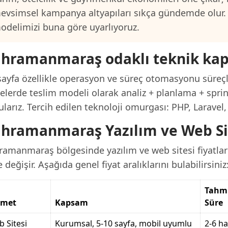
evsimsel kampanya altyapıları sıkça gündemde olur.
odelimizi buna göre uyarlıyoruz.
hramanmaraş odaklı teknik ka
sayfa özellikle operasyon ve süreç otomasyonu süreçle
elerde teslim modeli olarak analiz + planlama + sprin
larız. Tercih edilen teknoloji omurgası: PHP, Laravel
hramanmaraş Yazılım ve Web Site
amanmaraş bölgesinde yazılım ve web sitesi fiyatları
 değişir. Aşağıda genel fiyat aralıklarını bulabilirsiniz
Tahm
zmet
Kapsam
Süre
 Sitesi
Kurumsal, 5-10 sayfa, mobil uyumlu
2-6 ha