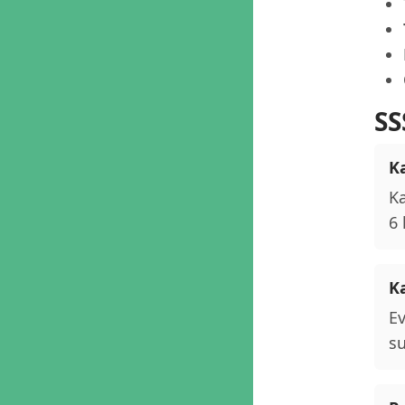
SS
K
Ka
6 
K
Ev
su