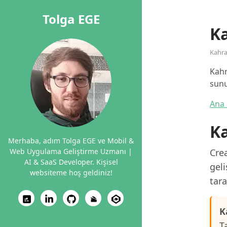
Tolga EGE
Ka
Kahr
Kahr
sunu
Ana 
Ka
Merhaba, adım Tolga EGE ve Mobil &
Web Uygulama Geliştirme Uzmanı |
Cre
AI & SaaS Developer. Kişisel
geli
websiteme hoş geldiniz!
tara
K
T