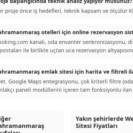
roje başlangıcında teknik analiz yapıyor musunuz?
r proje önce iş hedefleri, teknik kapsam ve ölçülür KPI
ahramanmaraş otelleri için online rezervasyon sist
oking.com kanalı, oda envanter senkronizasyonu, d
postaları ile birlikte uçtan uca rezervasyon altyapısını
ahramanmaraş emlak sitesi için harita ve filtreli 
et. Google Maps entegrasyonu, çok kriterli filtre (oda
lakçı paneli modüllerini içeren tam fonksiyonlu ilan p
iğer
Yakın şehirlerde W
ahramanmaraş
Sitesi Fiyatları
ayfaları