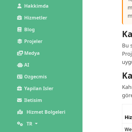
Hakkimda
m
m
Hizmetler
Blog
Ka
Projeler
Bu 
Medya
Proj
uygu
AI
Ka
Ozgecmis
Kahr
Yapilan Isler
göre
Iletisim
Hizmet Bolgeleri
Hi
TR
Web