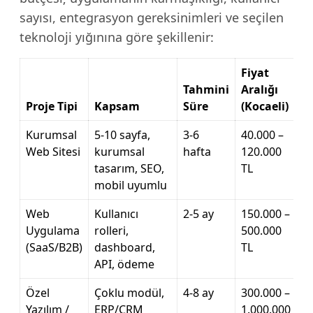
sayısı, entegrasyon gereksinimleri ve seçilen
teknoloji yığınına göre şekillenir:
Fiyat
Tahmini
Aralığı
Proje Tipi
Kapsam
Süre
(Kocaeli)
Kurumsal
5-10 sayfa,
3-6
40.000 –
Web Sitesi
kurumsal
hafta
120.000
tasarım, SEO,
TL
mobil uyumlu
Web
Kullanıcı
2-5 ay
150.000 –
Uygulama
rolleri,
500.000
(SaaS/B2B)
dashboard,
TL
API, ödeme
Özel
Çoklu modül,
4-8 ay
300.000 –
Yazılım /
ERP/CRM
1.000.000