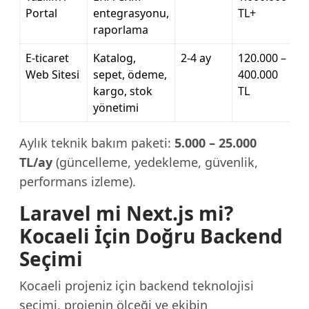
Portal
entegrasyonu,
TL+
raporlama
E-ticaret
Katalog,
2-4 ay
120.000 –
Web Sitesi
sepet, ödeme,
400.000
kargo, stok
TL
yönetimi
Aylık teknik bakım paketi:
5.000 – 25.000
TL/ay
(güncelleme, yedekleme, güvenlik,
performans izleme).
Laravel mi Next.js mi?
Kocaeli İçin Doğru Backend
Seçimi
Kocaeli projeniz için backend teknolojisi
seçimi, projenin ölçeği ve ekibin