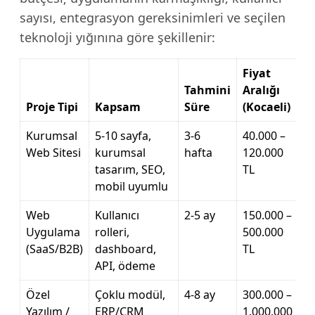
sayısı, entegrasyon gereksinimleri ve seçilen
teknoloji yığınına göre şekillenir:
Fiyat
Tahmini
Aralığı
Proje Tipi
Kapsam
Süre
(Kocaeli)
Kurumsal
5-10 sayfa,
3-6
40.000 –
Web Sitesi
kurumsal
hafta
120.000
tasarım, SEO,
TL
mobil uyumlu
Web
Kullanıcı
2-5 ay
150.000 –
Uygulama
rolleri,
500.000
(SaaS/B2B)
dashboard,
TL
API, ödeme
Özel
Çoklu modül,
4-8 ay
300.000 –
Yazılım /
ERP/CRM
1.000.000