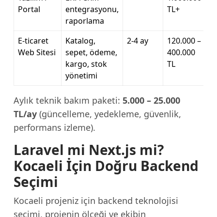
Portal
entegrasyonu,
TL+
raporlama
E-ticaret
Katalog,
2-4 ay
120.000 –
Web Sitesi
sepet, ödeme,
400.000
kargo, stok
TL
yönetimi
Aylık teknik bakım paketi:
5.000 – 25.000
TL/ay
(güncelleme, yedekleme, güvenlik,
performans izleme).
Laravel mi Next.js mi?
Kocaeli İçin Doğru Backend
Seçimi
Kocaeli projeniz için backend teknolojisi
seçimi, projenin ölçeği ve ekibin