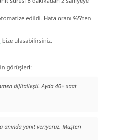
anıt süresi 8 dakikadan 2 saniyeye
tomatize edildi. Hata oranı %5'ten
n
bize ulasabilirsiniz.
n görüşleri:
n dijitalleşti. Ayda 40+ saat
 anında yanıt veriyoruz. Müşteri