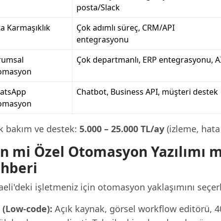
posta/Slack
a Karmaşıklık
Çok adımlı süreç, CRM/API
entegrasyonu
rumsal
Çok departmanlı, ERP entegrasyonu, A
omasyon
atsApp
Chatbot, Business API, müşteri destek
omasyon
ık bakım ve destek:
5.000 – 25.000 TL/ay
(izleme, hata 
n mi Özel Otomasyon Yazılımı mı
hberi
aeli'deki işletmeniz için otomasyon yaklaşımını seçer
 (Low-code):
Açık kaynak, görsel workflow editörü, 4