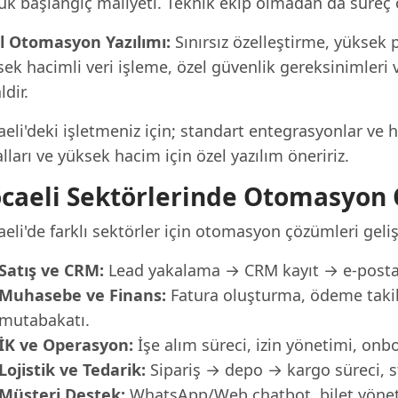
ük başlangıç maliyeti. Teknik ekip olmadan da süreç 
l Otomasyon Yazılımı:
Sınırsız özelleştirme, yüksek 
ek hacimli veri işleme, özel güvenlik gereksinimleri v
ldir.
eli'deki işletmeniz için; standart entegrasyonlar ve h
lları ve yüksek hacim için özel yazılım öneririz.
caeli Sektörlerinde Otomasyon
eli'de farklı sektörler için otomasyon çözümleri geliş
Satış ve CRM:
Lead yakalama → CRM kayıt → e-posta
Muhasebe ve Finans:
Fatura oluşturma, ödeme takib
mutabakatı.
İK ve Operasyon:
İşe alım süreci, izin yönetimi, on
Lojistik ve Tedarik:
Sipariş → depo → kargo süreci, st
Müşteri Destek:
WhatsApp/Web chatbot, bilet yöneti