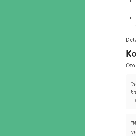
Deta
Ko
Oto
"n
ka
--
"W
me