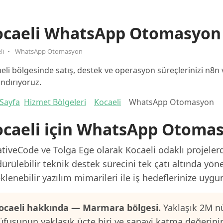
ocaeli WhatsApp Otomasyon
li
WhatsApp Otomasyon
eli bölgesinde satış, destek ve operasyon süreçlerinizi n8n
andırıyoruz.
Sayfa
Hizmet Bölgeleri
Kocaeli
WhatsApp Otomasyon
ocaeli için WhatsApp Otoma
tiveCode ve Tolga Ege olarak Kocaeli odaklı projelerd
ürülebilir teknik destek sürecini tek çatı altında yön
klenebilir yazılım mimarileri ile iş hedeflerinize uygu
ocaeli hakkında — Marmara bölgesi.
Yaklaşık 2M nü
üfusunun yaklaşık üçte biri ve sanayi katma değerini