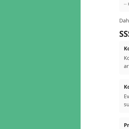
--
Daha
SS
Ko
Ko
ar
K
Ev
su
P