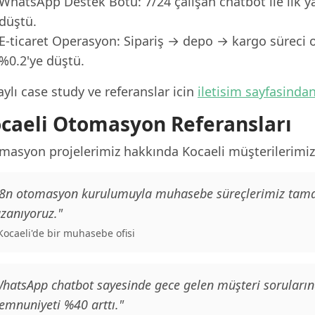
WhatsApp Destek Botu: 7/24 çalışan chatbot ile ilk y
düştü.
E-ticaret Operasyon: Sipariş → depo → kargo süreci o
%0.2'ye düştü.
ylı case study ve referanslar icin
iletisim sayfasinda
caeli Otomasyon Referansları
masyon projelerimiz hakkında Kocaeli müşterilerimizi
8n otomasyon kurulumuyla muhasebe süreçlerimiz tamame
zanıyoruz."
 Kocaeli'de bir muhasebe ofisi
hatsApp chatbot sayesinde gece gelen müşteri sorularına
mnuniyeti %40 arttı."