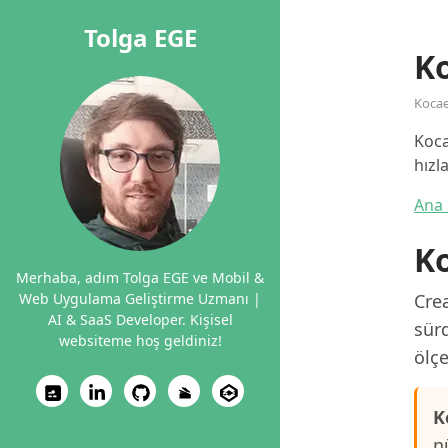
Tolga EGE
K
Kocae
Koca
hızl
Ana 
K
Merhaba, adım Tolga EGE ve Mobil &
Web Uygulama Geliştirme Uzmanı |
Crea
AI & SaaS Developer. Kişisel
sürd
websiteme hoş geldiniz!
ölçe
K
n