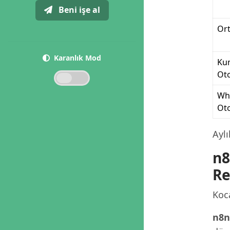
Beni işe al
Ort
Karanlık Mod
Ku
Ot
Wh
Ot
Ayl
n8
Re
Koc
n8n