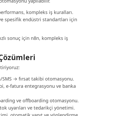
otomasyonu yapılabilir.
performans, kompleks iş kuralları.
e spesifik endüstri standartları için
ızlı sonuç için n8n, kompleks iş
 Çözümleri
tiriyoruz:
/SMS → fırsat takibi otomasyonu.
i, e-fatura entegrasyonu ve banka
boarding ve offboarding otomasyonu.
ok uyarıları ve tedarikçi yönetimi.
mi, otomatik yanıt ve yönlendirme.