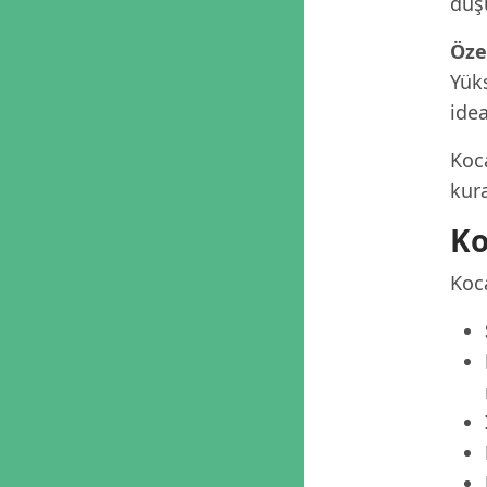
düş
Öze
Yüks
idea
Koca
kura
Ko
Koca