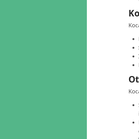
Ko
Koca
Ot
Koc