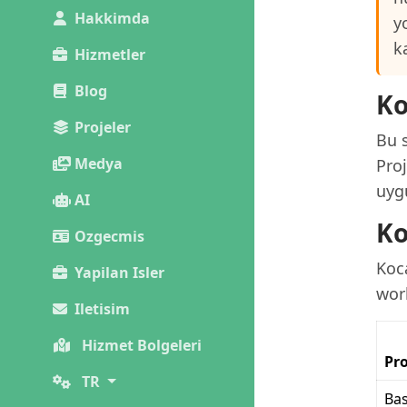
Hakkimda
y
k
Hizmetler
Blog
Ko
Projeler
Bu s
Medya
Proj
uyg
AI
Ko
Ozgecmis
Koca
Yapilan Isler
wor
Iletisim
Hizmet Bolgeleri
Pro
TR
Bas