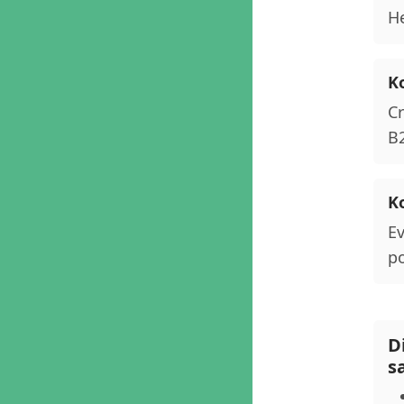
He
Ko
Cr
B2
Ko
Ev
po
D
s