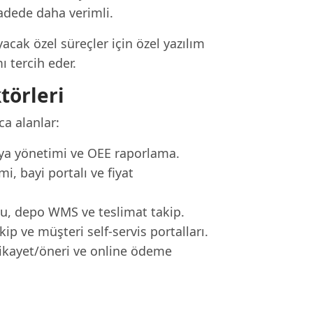
vadede daha verimli.
acak özel süreçler için özel yazılım
ı tercih eder.
törleri
ca alanlar:
diya yönetimi ve OEE raporlama.
i, bayi portalı ve fiyat
nu, depo WMS ve teslimat takip.
p ve müşteri self-servis portalları.
şikayet/öneri ve online ödeme