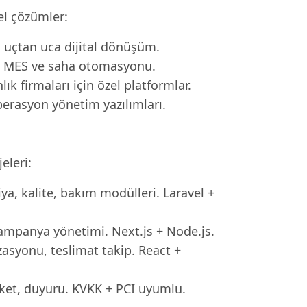
el çözümler:
n uçtan uca dijital dönüşüm.
P, MES ve saha otomasyonu.
k firmaları için özel platformlar.
perasyon yönetim yazılımları.
eleri:
ya, kalite, bakım modülleri. Laravel +
 kampanya yönetimi. Next.js + Node.js.
zasyonu, teslimat takip. React +
nket, duyuru. KVKK + PCI uyumlu.