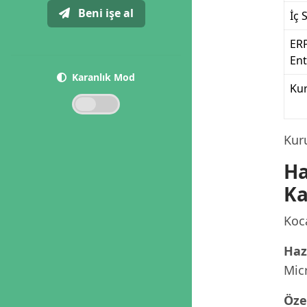
Beni işe al
İç 
ER
En
Karanlık Mod
Ku
Kur
Ha
Ka
Koca
Haz
Micr
Öze