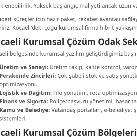
klenebilirlik. Yüksek başlangıç maliyeti ancak uzun 
dart süreçler için hazır paket, rekabet avantajı sağlay
iriz. Kocaeli'deki çoğu kurumsal firma hibrit yaklaşım
caeli Kurumsal Çözüm Odak Sek
eli bölgesinde kurumsal yazılım geliştirdiğimiz başlı
Üretim ve Sanayi:
Üretim takip, kalite kontrol, var
Perakende Zincirleri:
Çok şubeli stok ve satış yönetim
optimizasyonu.
Lojistik ve Dağıtım:
Filo yönetimi, rota optimizasyo
Finans ve Sigorta:
Poliçe/başvuru yönetimi, hasar taki
Kamu ve Belediye:
Vatandaş portalları, e-belediye, 
sistemleri.
caeli Kurumsal Çözüm Bölgeleri