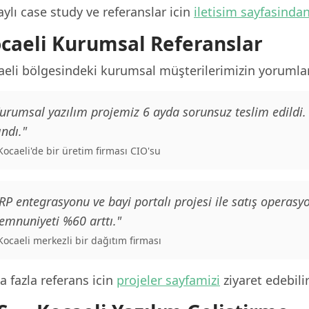
ylı case study ve referanslar icin
iletisim sayfasinda
caeli Kurumsal Referanslar
aeli bölgesindeki kurumsal müşterilerimizin yorumlar
urumsal yazılım projemiz 6 ayda sorunsuz teslim edildi
ındı."
 Kocaeli'de bir üretim firması CIO'su
RP entegrasyonu ve bayi portalı projesi ile satış operas
mnuniyeti %60 arttı."
 Kocaeli merkezli bir dağıtım firması
 fazla referans icin
projeler sayfamizi
ziyaret edebilir