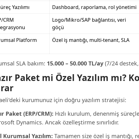
Süreç Yazılımı
Dashboard, raporlama, rol yönetimi
P/CRM
Logo/Mikro/SAP bağlantısı, veri
tegrasyonu
göçü
rumsal Platform
Özel iş mantığı, multi-tenant, SLA
umsal SLA bakım:
15.000 – 50.000 TL/ay
(7/24 destek,
zır Paket mi Özel Yazılım mı? K
rar
eli'deki kurumunuz için doğru yazılım stratejisi:
ır Paket (ERP/CRM):
Hızlı kurulum, denenmiş süreçle
osoft Dynamics. Ancak özelleştirme sınırlıdır.
l Kurumsal Yazılım:
Tamamen size özel iş mantığı, rek