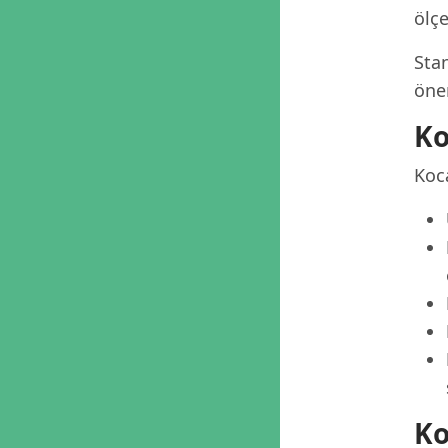
ölçe
Stan
öner
Ko
Koca
Ko