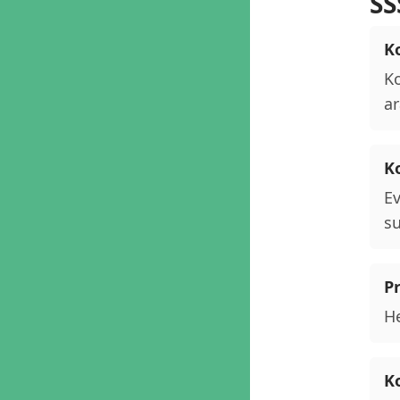
SS
Ko
Ko
ar
K
Ev
su
P
He
Ko