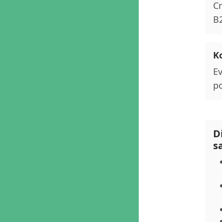
Cr
B2
Ko
Ev
po
D
s