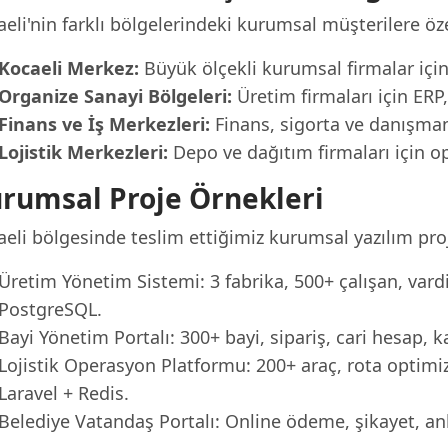
eli'nin farklı bölgelerindeki kurumsal müşterilere öz
Kocaeli Merkez:
Büyük ölçekli kurumsal firmalar içi
Organize Sanayi Bölgeleri:
Üretim firmaları için ER
Finans ve İş Merkezleri:
Finans, sigorta ve danışmanlı
Lojistik Merkezleri:
Depo ve dağıtım firmaları için o
rumsal Proje Örnekleri
eli bölgesinde teslim ettiğimiz kurumsal yazılım proj
Üretim Yönetim Sistemi: 3 fabrika, 500+ çalışan, vardi
PostgreSQL.
Bayi Yönetim Portalı: 300+ bayi, sipariş, cari hesap,
Lojistik Operasyon Platformu: 200+ araç, rota optimi
Laravel + Redis.
Belediye Vatandaş Portalı: Online ödeme, şikayet, a