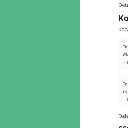
Deta
Ko
Koc
"K
al
--
"E
me
--
Daha