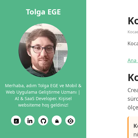
Tolga EGE
Ko
Kocae
Koca
Ana 
Ko
Merhaba, adım Tolga EGE ve Mobil &
Crea
Web Uygulama Geliştirme Uzmanı |
sürd
AI & SaaS Developer. Kişisel
websiteme hoş geldiniz!
ölçe
K
n