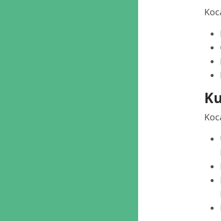
Koca
Ku
Koca