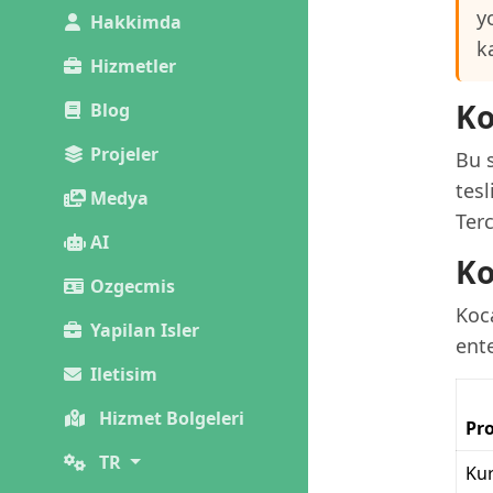
y
Hakkimda
k
Hizmetler
Ko
Blog
Projeler
Bu s
tesl
Medya
Terc
AI
Ko
Ozgecmis
Koca
Yapilan Isler
ent
Iletisim
Hizmet Bolgeleri
Pro
TR
Kur