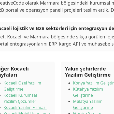
eativeCode olarak Marmara bölgesindeki kurumsal mü
B portal ve operasyon paneli projeleri teslim ettik. De
caeli lojistik ve B2B sektörleri için entegrasyon d
et. Kocaeli ve Marmara bölgesinde sıkça görülen loji
rtal entegrasyonlarını ERP, kargo API ve muhasebe si
iğer Kocaeli
Yakın şehirlerde
ayfaları
Yazılım Geliştirme
Kocaeli Özel Yazılım
Konya Yazılım Gelişt
Geliştirme
Kütahya Yazılım
Kocaeli Kurumsal
Geliştirme
Yazılım Çözümleri
Malatya Yazılım
Kocaeli Yazılım Firması
Geliştirme
Kocaeli Mobil Uygulama
Manisa Yazılım