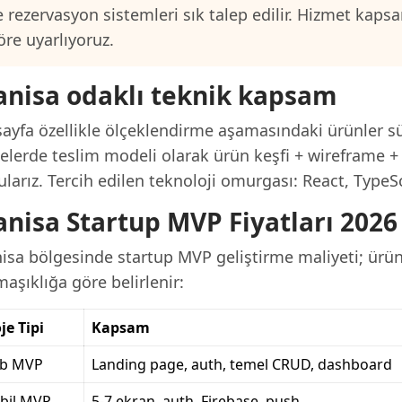
e rezervasyon sistemleri sık talep edilir. Hizmet kap
öre uyarlıyoruz.
nisa odaklı teknik kapsam
ayfa özellikle ölçeklendirme aşamasındaki ürünler sü
elerde teslim modeli olarak ürün keşfi + wireframe + 
larız. Tercih edilen teknoloji omurgası: React, TypeS
nisa Startup MVP Fiyatları 2026
isa bölgesinde startup MVP geliştirme maliyeti; ürü
aşıklığa göre belirlenir:
je Tipi
Kapsam
b MVP
Landing page, auth, temel CRUD, dashboard
bil MVP
5-7 ekran, auth, Firebase, push