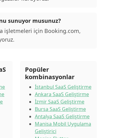
yonu sunuyor musunuz?
a işletmeleri için Booking.com,
yoruz.
aS
Popüler
kombinasyonlar
rme
İstanbul SaaS Geliştirme
me
Ankara SaaS Geliştirme
me
İzmir SaaS Geliştirme
Bursa SaaS Geliştirme
Antalya SaaS Geliştirme
Manisa Mobil Uygulama
Geliştirici