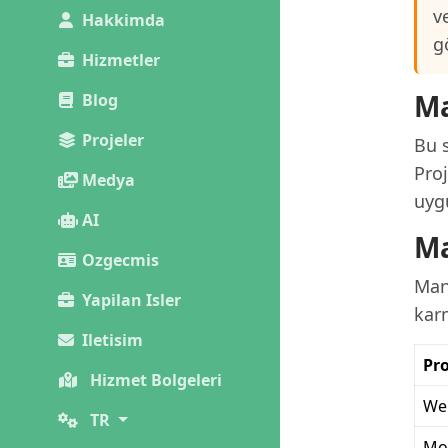
v
Hakkimda
g
Hizmetler
Ma
Blog
Projeler
Bu s
Proj
Medya
uygu
AI
Ma
Ozgecmis
Man
Yapilan Isler
karm
Iletisim
Pro
Hizmet Bolgeleri
We
TR
Mo