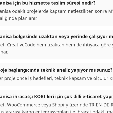
anisa için bu hizmette teslim süresi nedir?
nisa odaklı projelerde kapsam netleştikten sonra MVP
alığında planlanır.
anisa bölgesinde uzaktan veya yerinde çalışıyor 
et. CreativeCode hem uzaktan hem de ihtiyaca göre y
nar.
roje başlangıcında teknik analiz yapıyor musunuz?
r proje önce iş hedefleri, teknik kapsam ve ölçülür KPI
nisa ihracatçı KOBI'leri için çok dilli e-ticaret y
et. WooCommerce veya Shopify üzerinde TR-EN-DE-RU 
uslararası kargo entegrasyonları ile ihracat odaklı m