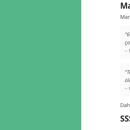
Ma
Man
"6
ço
--
"T
öl
--
Daha
SS