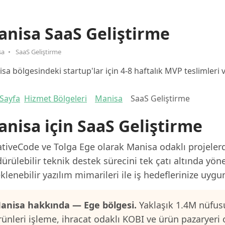
nisa SaaS Geliştirme
sa
SaaS Geliştirme
sa bölgesindeki startup'lar için 4-8 haftalık MVP teslimleri
Sayfa
Hizmet Bölgeleri
Manisa
SaaS Geliştirme
nisa için SaaS Geliştirme
tiveCode ve Tolga Ege olarak Manisa odaklı projelerd
ürülebilir teknik destek sürecini tek çatı altında yön
klenebilir yazılım mimarileri ile iş hedeflerinize uygu
anisa hakkında — Ege bölgesi.
Yaklaşık 1.4M nüfusu
rünleri işleme, ihracat odaklı KOBI ve ürün pazaryeri 