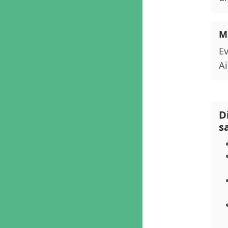
M
Ev
Ai
D
s