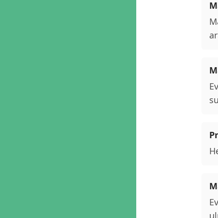
M
Ma
ar
M
Ev
su
P
He
Ma
Ev
ul