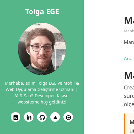
Tolga EGE
Ma
Mani
Mani
Ana 
Ma
Merhaba, adım Tolga EGE ve Mobil &
Crea
Web Uygulama Geliştirme Uzmanı |
sürd
AI & SaaS Developer. Kişisel
websiteme hoş geldiniz!
ölçe
M
ü