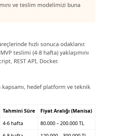
samını ve teslim modelimizi buna
reçlerinde hızlı sonuca odaklanır.
MVP teslimi (4-8 hafta) yaklaşımını
cript, REST API, Docker.
n kapsamı, hedef platform ve teknik
Tahmini Süre
Fiyat Aralığı (Manisa)
4-6 hafta
80.000 – 200.000 TL
6-8 hafta
120.000 – 300.000 TL