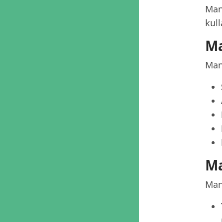
Mani
kull
Ma
Mani
Ma
Man