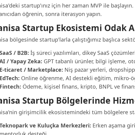
sa'deki startup'ınız için her zaman MVP ile başlayın. 
anıcıdan öğrenin, sonra iterasyon yapın.
nisa Startup Ekosistemi Odak A
sa bölgesinde startup'larla çalıştığımız başlıca sektö
SaaS / B2B:
İş süreci yazılımları, dikey SaaS çözümler
AI / Yapay Zeka:
GPT tabanlı ürünler, bilgi işleme, o
E-ticaret / Marketplace:
Niş pazar yerleri, dropshippi
EdTech:
Online öğrenme, AI destekli eğitim, mikro-ö
Fintech:
Ödeme, kişisel finans, kripto, BNPL ve finan
nisa Startup Bölgelerinde Hizm
isa'nin girişimcilik ekosistemindeki tüm bölgelere s
Teknopark ve Kuluçka Merkezleri:
Erken aşama giri
mentorluk desteği.