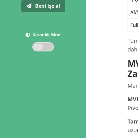
Beni işe al
AI
Ful
Karanlık Mod
Tüm
dahi
MV
Z
Mani
MVP
Pivo
Tam
uzun