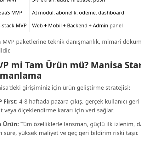
/SaaS MVP
AI modül, abonelik, ödeme, dashboard
l-stack MVP
Web + Mobil + Backend + Admin panel
 MVP paketlerine teknik danışmanlık, mimari döküma
ldir.
P mi Tam Ürün mü? Manisa Star
amanlama
sa'deki girişiminiz için ürün geliştirme stratejisi:
 First:
4-8 haftada pazara çıkış, gerçek kullanıcı geri
t veya ölçeklendirme kararı için veri sağlar.
 Ürün:
Tüm özelliklerle lansman, güçlü ilk izlenim, 
 süre, yüksek maliyet ve geç geri bildirim riski taşır.