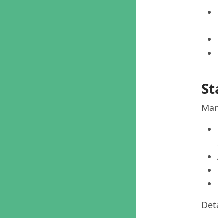
St
Mani
Deta