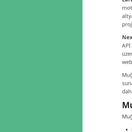
moto
alty
proj
Nex
API
üzer
web 
Muğ
suna
dah
Mu
Muğ