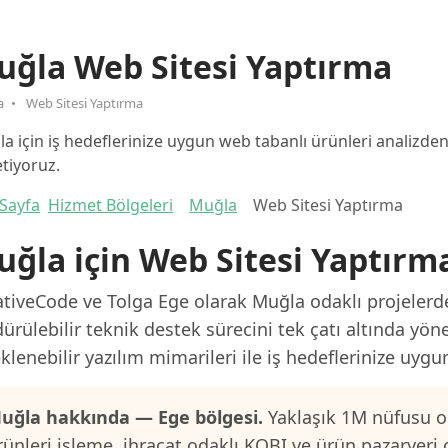
uğla Web Sitesi Yaptırma
a
Web Sitesi Yaptırma
a için iş hedeflerinize uygun web tabanlı ürünleri analizd
tiyoruz.
Sayfa
Hizmet Bölgeleri
Muğla
Web Sitesi Yaptırma
ğla için Web Sitesi Yaptırm
tiveCode ve Tolga Ege olarak Muğla odaklı projelerde
ürülebilir teknik destek sürecini tek çatı altında yön
klenebilir yazılım mimarileri ile iş hedeflerinize uygu
uğla hakkında — Ege bölgesi.
Yaklaşık 1M nüfusu ol
rünleri işleme, ihracat odaklı KOBI ve ürün pazaryeri 