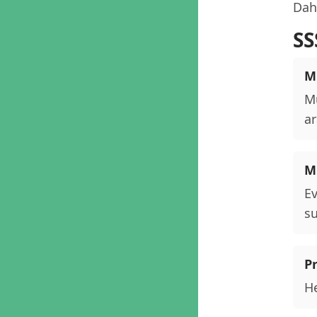
Daha
SS
M
Mu
ar
M
Ev
su
P
He