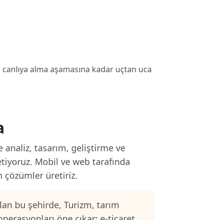
en canlıya alma aşamasına kadar uçtan uca
a
 analiz, tasarım, geliştirme ve
etiyoruz. Mobil ve web tarafında
n çözümler üretiriz.
an bu şehirde, Turizm, tarım
operasyonları öne çıkar; e-ticaret