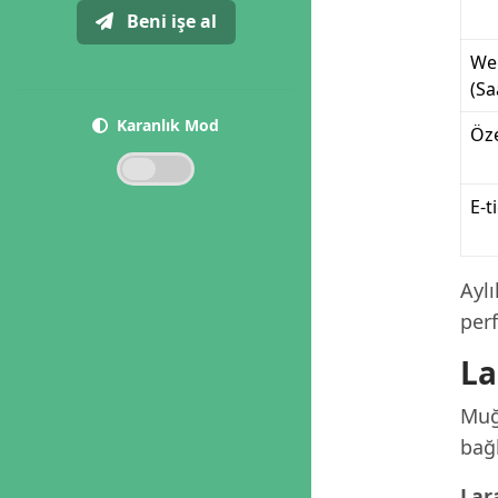
Beni işe al
We
(Sa
Karanlık Mod
Öze
E-t
Ayl
per
La
Muğl
bağl
Lar