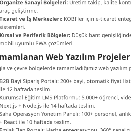
Organize Sanayi Bölgeleri:
Üretim takip, kalite kontr
araç geliştirme.
Ticaret ve İş Merkezleri:
KOBI'ler için e-ticaret en
sistemleri.
Kırsal ve Periferik Bölgeler:
Düşük bant genişliğinde
mobil uyumlu PWA çözümleri.
mamlanan Web Yazılım Projeler
la ve çevre bölgelerde tamamladığımız web yazılım pr
B2B Bayi Sipariş Portalı: 200+ bayi, otomatik fiyat liste
ile 12 haftada teslim.
Kurumsal Eğitim LMS Platformu: 5.000+ öğrenci, video 
Next.js + Node.js ile 14 haftada teslim.
Saha Operasyon Yönetim Paneli: 100+ personel, anlık 
+ React ile 10 haftada teslim.
Emlak İlan Portalı: Harita entegrasyonu, 360° sanal t