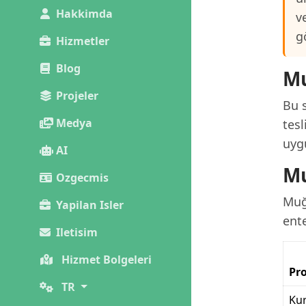
Hakkimda
v
g
Hizmetler
Blog
Mu
Projeler
Bu s
Medya
tes
uygu
AI
Mu
Ozgecmis
Muğl
Yapilan Isler
ente
Iletisim
Hizmet Bolgeleri
Pro
TR
Kur