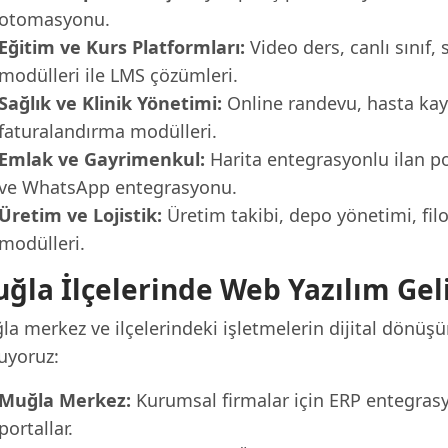
otomasyonu.
Eğitim ve Kurs Platformları:
Video ders, canlı sınıf, 
modülleri ile LMS çözümleri.
Sağlık ve Klinik Yönetimi:
Online randevu, hasta kayıt
faturalandırma modülleri.
Emlak ve Gayrimenkul:
Harita entegrasyonlu ilan por
ve WhatsApp entegrasyonu.
Üretim ve Lojistik:
Üretim takibi, depo yönetimi, fil
modülleri.
ğla İlçelerinde Web Yazılım Gel
la merkez ve ilçelerindeki işletmelerin dijital dönüş
uyoruz:
Muğla Merkez:
Kurumsal firmalar için ERP entegras
portallar.