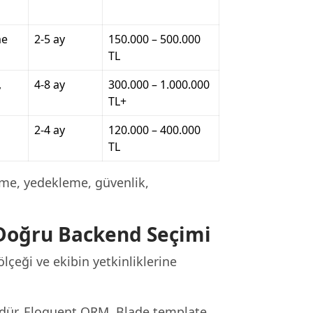
me
2-5 ay
150.000 – 500.000
TL
,
4-8 ay
300.000 – 1.000.000
TL+
2-4 ay
120.000 – 400.000
TL
me, yedekleme, güvenlik,
 Doğru Backend Seçimi
lçeği ve ekibin yetkinliklerine
dür. Eloquent ORM, Blade template