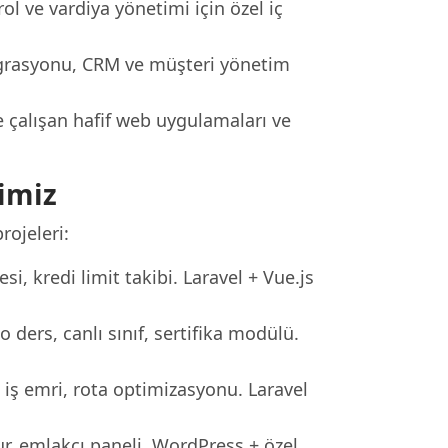
ol ve vardiya yönetimi için özel iç
tegrasyonu, CRM ve müşteri yönetim
 çalışan hafif web uygulamaları ve
imiz
ojeleri:
si, kredi limit takibi. Laravel + Vue.js
ders, canlı sınıf, sertifika modülü.
iş emri, rota optimizasyonu. Laravel
ur, emlakçı paneli. WordPress + özel