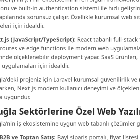
ru ve built-in authentication sistemi ile hızlı geliş
apılarında sorunsuz çalışır. Özellikle kurumsal web sit
eleri için idealdir.
t.js (JavaScript/TypeScript):
React tabanlı full-stack
 routes ve edge functions ile modern web uygulamaları
inde ölçeklenebilir deployment yapar. SaaS ürünleri, 
uygulamaları için idealdir.
la'deki projeniz için Laravel kurumsal güvenilirlik v
rken, Next.js modern kullanıcı deneyimi ve ölçekleneb
a uygundur.
ğla Sektörlerine Özel Web Yazıl
la'nin iş ekosistemine uygun web tabanlı çözümler ge
B2B ve Toptan Satış:
Bayi sipariş portalı, fiyat listes