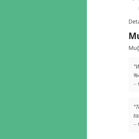
Deta
Mu
Muğ
"W
%4
--
"T
ta
--