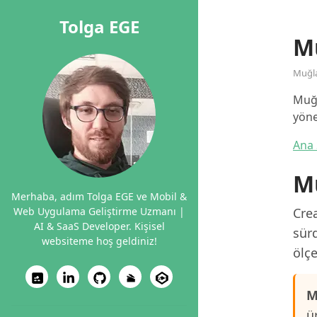
Tolga EGE
M
Muğl
Muğl
yöne
Ana 
Mu
Merhaba, adım Tolga EGE ve Mobil &
Web Uygulama Geliştirme Uzmanı |
Crea
AI & SaaS Developer. Kişisel
sürd
websiteme hoş geldiniz!
ölçe
M
ü