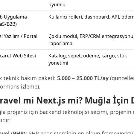
uyumlu
b Uygulama
Kullanıcı rolleri, dashboard, API, öde
aS/B2B)
l Yazılım / Portal
Çoklu modül, ERP/CRM entegrasyonu
raporlama
icaret Web Sitesi
Katalog, sepet, ödeme, kargo, stok
yönetimi
ık teknik bakım paketi:
5.000 – 25.000 TL/ay
(güncelle
formans izleme).
ravel mi Next.js mi? Muğla İçin
a projeniz için backend teknolojisi seçimi, projenin ö
ıdır:
avel (PHP):
PHP ekosisteminin en olgun framework'ü