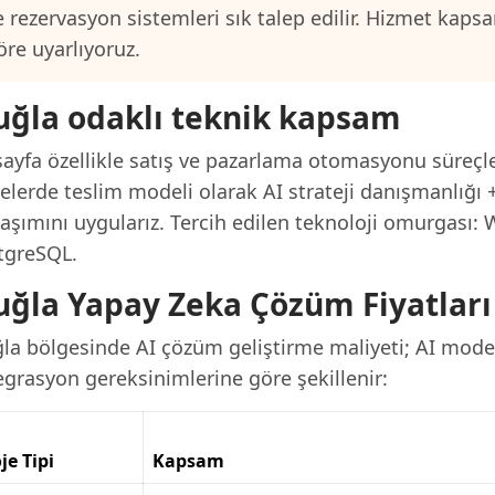
e rezervasyon sistemleri sık talep edilir. Hizmet kap
öre uyarlıyoruz.
ğla odaklı teknik kapsam
ayfa özellikle satış ve pazarlama otomasyonu süreçle
jelerde teslim modeli olarak AI strateji danışmanlığı
laşımını uygularız. Tercih edilen teknoloji omurgası:
tgreSQL.
ğla Yapay Zeka Çözüm Fiyatları
la bölgesinde AI çözüm geliştirme maliyeti; AI model
egrasyon gereksinimlerine göre şekillenir:
je Tipi
Kapsam