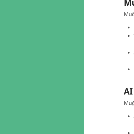
Mu
Muğl
AI
Muğl