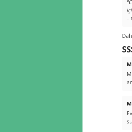
"C
iç
--
Daha
SS
M
Mu
ar
M
Ev
su