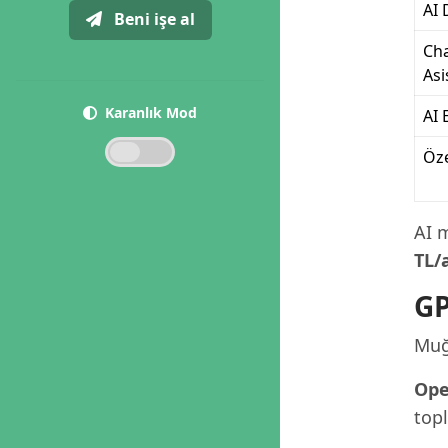
AI 
Beni işe al
Cha
Asi
Karanlık Mod
AI 
Öz
AI m
TL/
GP
Muğl
Ope
topl