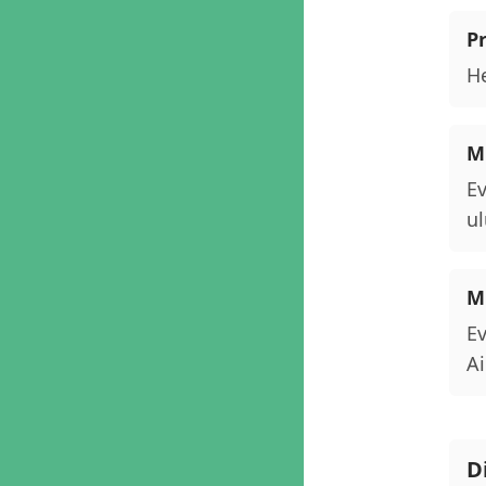
P
He
Mu
Ev
ul
M
Ev
Ai
D