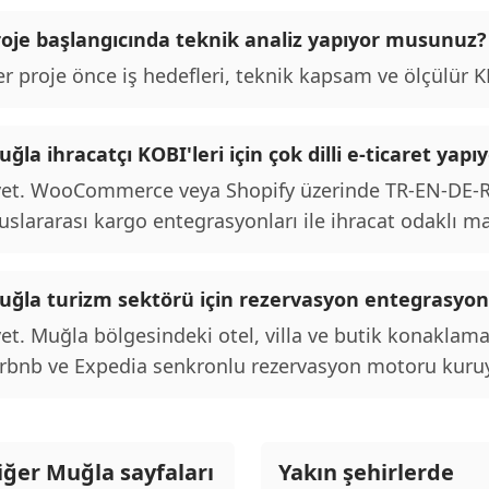
roje başlangıcında teknik analiz yapıyor musunuz?
r proje önce iş hedefleri, teknik kapsam ve ölçülür KPI
ğla ihracatçı KOBI'leri için çok dilli e-ticaret ya
et. WooCommerce veya Shopify üzerinde TR-EN-DE-RU 
uslararası kargo entegrasyonları ile ihracat odaklı m
uğla turizm sektörü için rezervasyon entegrasy
et. Muğla bölgesindeki otel, villa ve butik konaklama
rbnb ve Expedia senkronlu rezervasyon motoru kuru
iğer Muğla sayfaları
Yakın şehirlerde