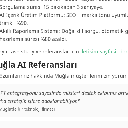
Sorgulama süresi 15 dakikadan 3 saniyeye.
AI İçerik Üretim Platformu: SEO + marka tonu uyumlu
trafik +%90.
Akıllı Raporlama Sistemi: Doğal dil sorgu, otomatik g
hazırlama süresi %80 azaldı.
ylı case study ve referanslar icin
iletisim sayfasinda
ğla AI Referansları
çözümlerimiz hakkında Muğla müşterilerimizin yoruml
PT entegrasyonu sayesinde müşteri destek ekibimiz artık
ha stratejik işlere odaklanabiliyor."
 Muğla'de bir teknoloji firması