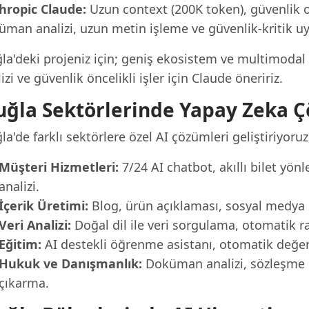
hropic Claude:
Uzun context (200K token), güvenlik od
üman analizi, uzun metin işleme ve güvenlik-kritik uy
la'deki projeniz için; geniş ekosistem ve multimodal
izi ve güvenlik öncelikli işler için Claude öneririz.
ğla Sektörlerinde Yapay Zeka Ç
a'de farklı sektörlere özel AI çözümleri geliştiriyoruz
Müşteri Hizmetleri:
7/24 AI chatbot, akıllı bilet yö
analizi.
İçerik Üretimi:
Blog, ürün açıklaması, sosyal medya iç
Veri Analizi:
Doğal dil ile veri sorgulama, otomatik r
Eğitim:
AI destekli öğrenme asistanı, otomatik değerle
Hukuk ve Danışmanlık:
Doküman analizi, sözleşme i
çıkarma.