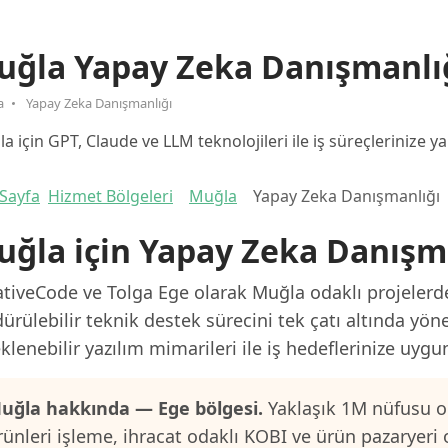
uğla Yapay Zeka Danışmanlı
a
Yapay Zeka Danışmanlığı
a için GPT, Claude ve LLM teknolojileri ile iş süreçlerinize
Sayfa
Hizmet Bölgeleri
Muğla
Yapay Zeka Danışmanlığı
ğla için Yapay Zeka Danışm
tiveCode ve Tolga Ege olarak Muğla odaklı projelerde
ürülebilir teknik destek sürecini tek çatı altında yön
klenebilir yazılım mimarileri ile iş hedeflerinize uygu
uğla hakkında — Ege bölgesi.
Yaklaşık 1M nüfusu ol
rünleri işleme, ihracat odaklı KOBI ve ürün pazaryeri 