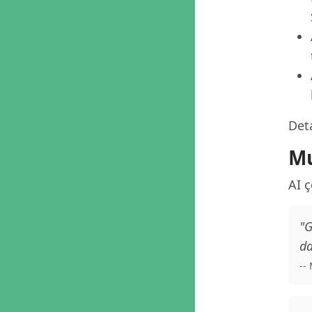
Deta
Mu
AI 
"G
da
--