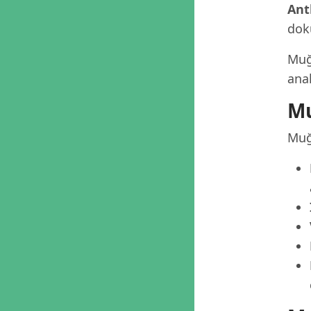
Ant
dok
Muğ
anal
Mu
Muğl