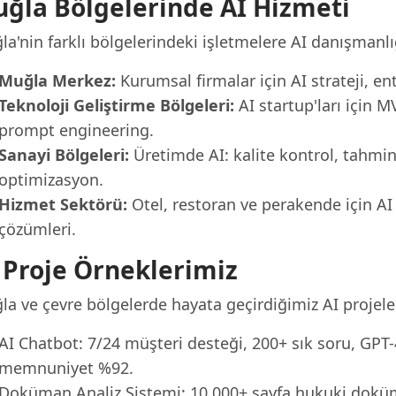
ğla Bölgelerinde AI Hizmeti
a'nin farklı bölgelerindeki işletmelere AI danışmanl
Muğla Merkez:
Kurumsal firmalar için AI strateji, e
Teknoloji Geliştirme Bölgeleri:
AI startup'ları için 
prompt engineering.
Sanayi Bölgeleri:
Üretimde AI: kalite kontrol, tahmin
optimizasyon.
Hizmet Sektörü:
Otel, restoran ve perakende için AI
çözümleri.
 Proje Örneklerimiz
a ve çevre bölgelerde hayata geçirdiğimiz AI projeler
AI Chatbot: 7/24 müşteri desteği, 200+ sık soru, GPT-4 
memnuniyet %92.
Doküman Analiz Sistemi: 10.000+ sayfa hukuki dokü