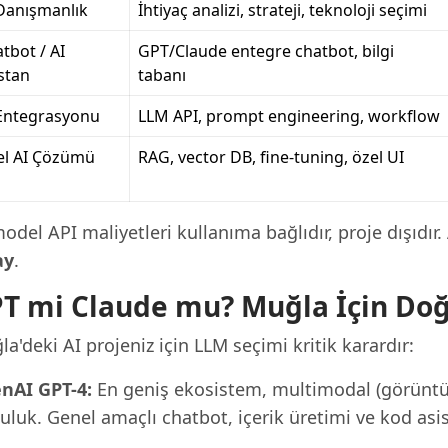
Danışmanlık
İhtiyaç analizi, strateji, teknoloji seçimi
tbot / AI
GPT/Claude entegre chatbot, bilgi
stan
tabanı
Entegrasyonu
LLM API, prompt engineering, workflow
el AI Çözümü
RAG, vector DB, fine-tuning, özel UI
odel API maliyetleri kullanıma bağlıdır, proje dışıdır
ay
.
T mi Claude mu? Muğla İçin Doğ
a'deki AI projeniz için LLM seçimi kritik karardır:
nAI GPT-4:
En geniş ekosistem, multimodal (görüntü +
uluk. Genel amaçlı chatbot, içerik üretimi ve kod asist