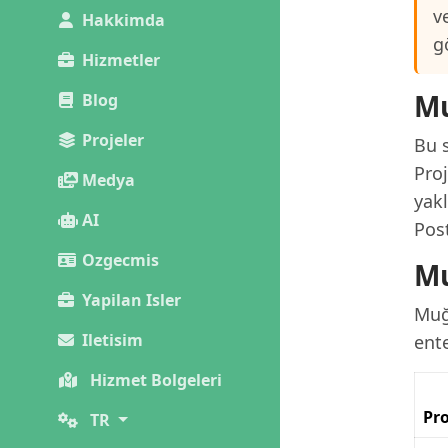
v
Hakkimda
g
Hizmetler
Mu
Blog
Projeler
Bu s
Pro
Medya
yak
AI
Pos
Ozgecmis
Mu
Yapilan Isler
Muğ
Iletisim
ent
Hizmet Bolgeleri
Pro
TR