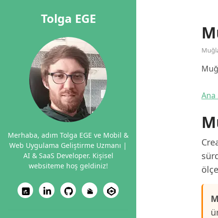
Tolga EGE
M
Muğl
Muğl
Ana 
Mu
Merhaba, adım Tolga EGE ve Mobil &
Crea
Web Uygulama Geliştirme Uzmanı |
sürd
AI & SaaS Developer. Kişisel
websiteme hoş geldiniz!
ölçe
M
ü