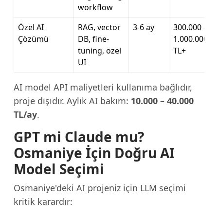
workflow
Özel AI
RAG, vector
3-6 ay
300.000 –
Çözümü
DB, fine-
1.000.000
tuning, özel
TL+
UI
AI model API maliyetleri kullanıma bağlıdır,
proje dışıdır. Aylık AI bakım:
10.000 – 40.000
TL/ay
.
GPT mi Claude mu?
Osmaniye İçin Doğru AI
Model Seçimi
Osmaniye'deki AI projeniz için LLM seçimi
kritik karardır: