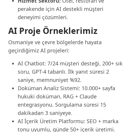
Hizmet Sektörü:
Otel, restoran ve
perakende için AI destekli müşteri
deneyimi çözümleri.
AI Proje Örneklerimiz
Osmaniye ve çevre bölgelerde hayata
geçirdiğimiz AI projeleri:
AI Chatbot: 7/24 müşteri desteği, 200+ sık
soru, GPT-4 tabanlı. İlk yanıt süresi 2
saniye, memnuniyet %92.
Doküman Analiz Sistemi: 10.000+ sayfa
hukuki doküman, RAG + Claude
entegrasyonu. Sorgulama süresi 15
dakikadan 3 saniyeye.
AI İçerik Üretim Platformu: SEO + marka
tonu uyumlu, günde 50+ içerik üretimi.