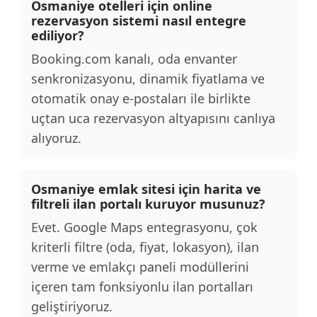
Osmaniye otelleri için online
rezervasyon sistemi nasıl entegre
ediliyor?
Booking.com kanalı, oda envanter
senkronizasyonu, dinamik fiyatlama ve
otomatik onay e-postaları ile birlikte
uçtan uca rezervasyon altyapısını canlıya
alıyoruz.
Osmaniye emlak sitesi için harita ve
filtreli ilan portalı kuruyor musunuz?
Evet. Google Maps entegrasyonu, çok
kriterli filtre (oda, fiyat, lokasyon), ilan
verme ve emlakçı paneli modüllerini
içeren tam fonksiyonlu ilan portalları
geliştiriyoruz.