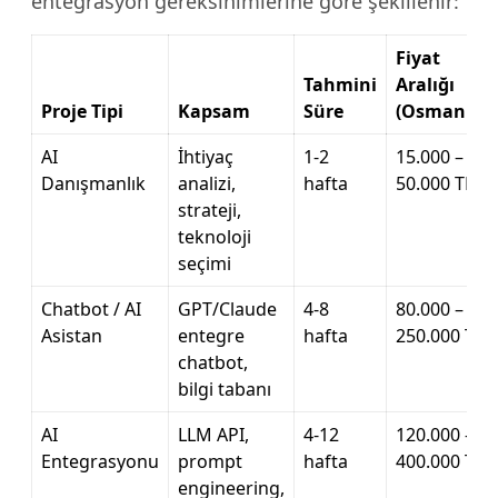
entegrasyon gereksinimlerine göre şekillenir:
Fiyat
Tahmini
Aralığı
Proje Tipi
Kapsam
Süre
(Osmaniye)
AI
İhtiyaç
1-2
15.000 –
Danışmanlık
analizi,
hafta
50.000 TL
strateji,
teknoloji
seçimi
Chatbot / AI
GPT/Claude
4-8
80.000 –
Asistan
entegre
hafta
250.000 TL
chatbot,
bilgi tabanı
AI
LLM API,
4-12
120.000 –
Entegrasyonu
prompt
hafta
400.000 TL
engineering,