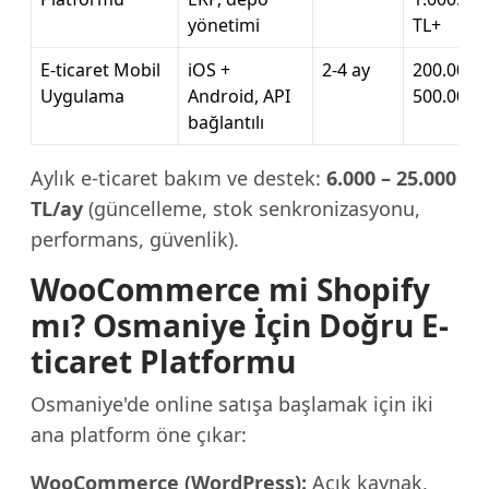
yönetimi
TL+
E-ticaret Mobil
iOS +
2-4 ay
200.000 –
Uygulama
Android, API
500.000 
bağlantılı
Aylık e-ticaret bakım ve destek:
6.000 – 25.000
TL/ay
(güncelleme, stok senkronizasyonu,
performans, güvenlik).
WooCommerce mi Shopify
mı? Osmaniye İçin Doğru E-
ticaret Platformu
Osmaniye'de online satışa başlamak için iki
ana platform öne çıkar:
WooCommerce (WordPress):
Açık kaynak,