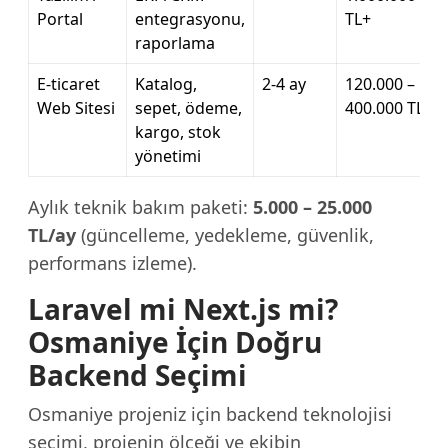
Portal
entegrasyonu,
TL+
raporlama
E-ticaret
Katalog,
2-4 ay
120.000 –
Web Sitesi
sepet, ödeme,
400.000 TL
kargo, stok
yönetimi
Aylık teknik bakım paketi:
5.000 – 25.000
TL/ay
(güncelleme, yedekleme, güvenlik,
performans izleme).
Laravel mi Next.js mi?
Osmaniye İçin Doğru
Backend Seçimi
Osmaniye projeniz için backend teknolojisi
seçimi, projenin ölçeği ve ekibin