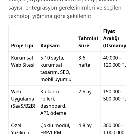
sayısı, entegrasyon gereksinimleri ve seçilen
teknoloji yığınına göre şekillenir:
Fiyat
Tahmini
Aralığı
Proje Tipi
Kapsam
Süre
(Osmaniye)
Kurumsal
5-10 sayfa,
3-6
40.000 –
Web Sitesi
kurumsal
hafta
120.000 TL
tasarım, SEO,
mobil uyumlu
Web
Kullanıcı
2-5 ay
150.000 –
Uygulama
rolleri,
500.000 TL
(SaaS/B2B)
dashboard,
API, ödeme
Özel
Çoklu modül,
4-8 ay
300.000 –
Yazılım /
ERP/CRM
1.000.000