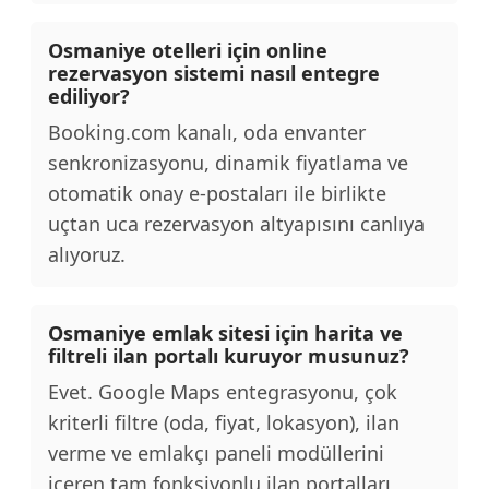
Osmaniye otelleri için online
rezervasyon sistemi nasıl entegre
ediliyor?
Booking.com kanalı, oda envanter
senkronizasyonu, dinamik fiyatlama ve
otomatik onay e-postaları ile birlikte
uçtan uca rezervasyon altyapısını canlıya
alıyoruz.
Osmaniye emlak sitesi için harita ve
filtreli ilan portalı kuruyor musunuz?
Evet. Google Maps entegrasyonu, çok
kriterli filtre (oda, fiyat, lokasyon), ilan
verme ve emlakçı paneli modüllerini
içeren tam fonksiyonlu ilan portalları