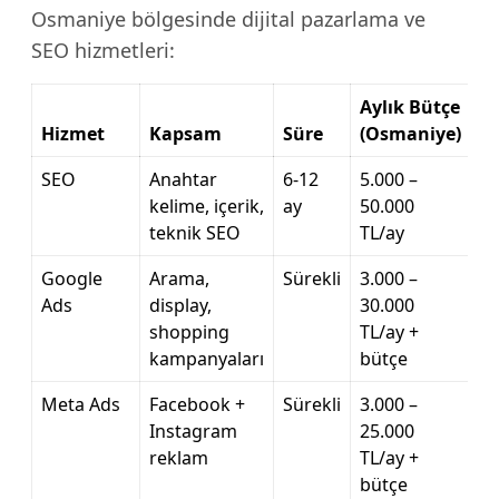
Osmaniye bölgesinde dijital pazarlama ve
SEO hizmetleri:
Aylık Bütçe
Hizmet
Kapsam
Süre
(Osmaniye)
SEO
Anahtar
6-12
5.000 –
kelime, içerik,
ay
50.000
teknik SEO
TL/ay
Google
Arama,
Sürekli
3.000 –
Ads
display,
30.000
shopping
TL/ay +
kampanyaları
bütçe
Meta Ads
Facebook +
Sürekli
3.000 –
Instagram
25.000
reklam
TL/ay +
bütçe