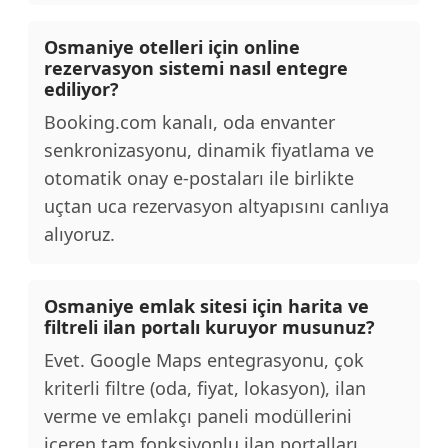
Osmaniye otelleri için online
rezervasyon sistemi nasıl entegre
ediliyor?
Booking.com kanalı, oda envanter
senkronizasyonu, dinamik fiyatlama ve
otomatik onay e-postaları ile birlikte
uçtan uca rezervasyon altyapısını canlıya
alıyoruz.
Osmaniye emlak sitesi için harita ve
filtreli ilan portalı kuruyor musunuz?
Evet. Google Maps entegrasyonu, çok
kriterli filtre (oda, fiyat, lokasyon), ilan
verme ve emlakçı paneli modüllerini
içeren tam fonksiyonlu ilan portalları