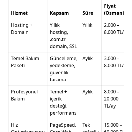
Fiyat
Hizmet
Kapsam
Süre
(Osmaniye)
Hosting +
Yıllık
Yıllık
2.000 –
Domain
hosting,
8.000 TL/yıl
.com.tr
domain, SSL
Temel Bakım
Güncelleme,
Aylık
3.000 –
Paketi
yedekleme,
8.000 TL/ay
güvenlik
tarama
Profesyonel
Temel +
Aylık
8.000 –
Bakım
içerik
20.000
desteği,
TL/ay
performans
Hız
PageSpeed,
Tek
15.000 –