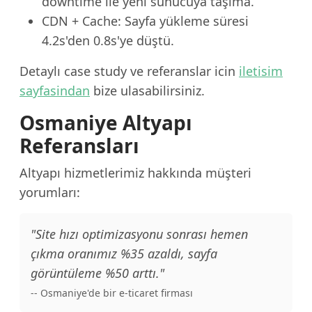
downtime ile yeni sunucuya taşıma.
CDN + Cache: Sayfa yükleme süresi
4.2s'den 0.8s'ye düştü.
Detaylı case study ve referanslar icin
iletisim
sayfasindan
bize ulasabilirsiniz.
Osmaniye Altyapı
Referansları
Altyapı hizmetlerimiz hakkında müşteri
yorumları:
"Site hızı optimizasyonu sonrası hemen
çıkma oranımız %35 azaldı, sayfa
görüntüleme %50 arttı."
-- Osmaniye'de bir e-ticaret firması