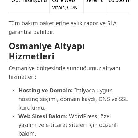
Optimizasyonu
Core Web
seferlik
60.000 TL
Vitals, CDN
Tüm bakım paketlerine aylık rapor ve SLA
garantisi dahildir.
Osmaniye Altyapı
Hizmetleri
Osmaniye bölgesinde sunduğumuz altyapı
hizmetleri:
Hosting ve Domain:
İhtiyaca uygun
hosting seçimi, domain kaydı, DNS ve SSL
kurulumu.
Web Sitesi Bakım:
WordPress, özel
yazılım ve e-ticaret siteleri için düzenli
bakım.