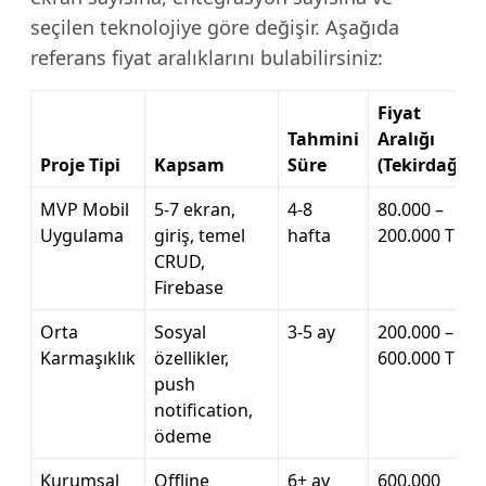
seçilen teknolojiye göre değişir. Aşağıda
referans fiyat aralıklarını bulabilirsiniz:
Fiyat
Tahmini
Aralığı
Proje Tipi
Kapsam
Süre
(Tekirdağ)
MVP Mobil
5-7 ekran,
4-8
80.000 –
Uygulama
giriş, temel
hafta
200.000 TL
CRUD,
Firebase
Orta
Sosyal
3-5 ay
200.000 –
Karmaşıklık
özellikler,
600.000 TL
push
notification,
ödeme
Kurumsal
Offline
6+ ay
600.000