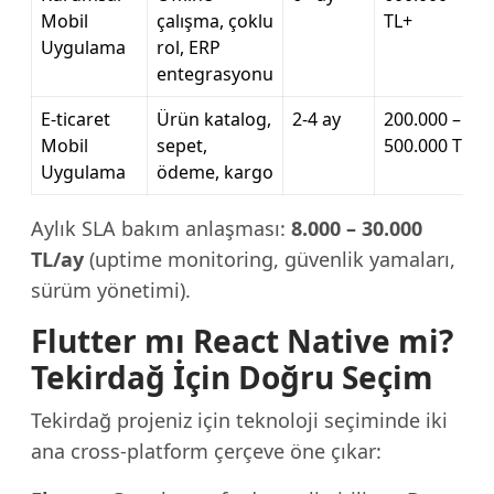
Mobil
çalışma, çoklu
TL+
Uygulama
rol, ERP
entegrasyonu
E-ticaret
Ürün katalog,
2-4 ay
200.000 –
Mobil
sepet,
500.000 TL
Uygulama
ödeme, kargo
Aylık SLA bakım anlaşması:
8.000 – 30.000
TL/ay
(uptime monitoring, güvenlik yamaları,
sürüm yönetimi).
Flutter mı React Native mi?
Tekirdağ İçin Doğru Seçim
Tekirdağ projeniz için teknoloji seçiminde iki
ana cross-platform çerçeve öne çıkar: