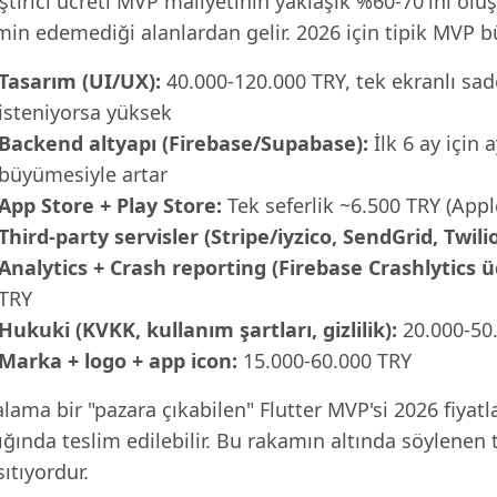
ştirici ücreti MVP maliyetinin yaklaşık %60-70'ini olu
in edemediği alanlardan gelir. 2026 için tipik MVP b
Tasarım (UI/UX):
40.000-120.000 TRY, tek ekranlı sad
isteniyorsa yüksek
Backend altyapı (Firebase/Supabase):
İlk 6 ay için 
büyümesiyle artar
App Store + Play Store:
Tek seferlik ~6.500 TRY (Appl
Third-party servisler (Stripe/iyzico, SendGrid, Twilio
Analytics + Crash reporting (Firebase Crashlytics üc
TRY
Hukuki (KVKK, kullanım şartları, gizlilik):
20.000-50.
Marka + logo + app icon:
15.000-60.000 TRY
lama bir "pazara çıkabilen" Flutter MVP'si 2026 fiyat
ığında teslim edilebilir. Bu rakamın altında söylenen 
ıtıyordur.