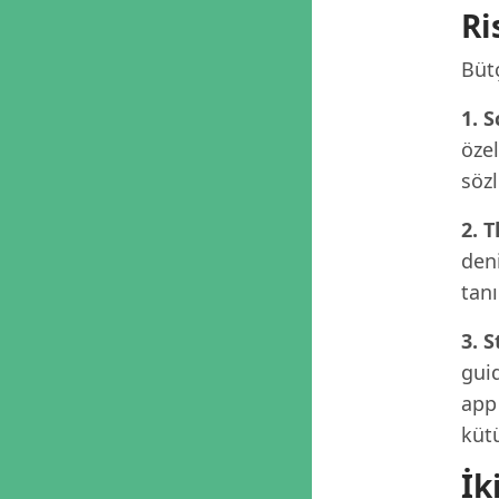
Ri
Büt
1. 
özel
sözl
2. 
deni
tanı
3. S
guid
app 
küt
İk