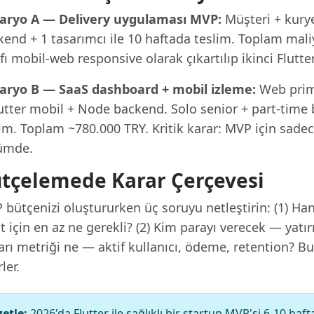
aryo A — Delivery uygulaması MVP:
Müşteri + kurye
end + 1 tasarımcı ile 10 haftada teslim. Toplam maliy
fı mobil-web responsive olarak çıkartılıp ikinci Flutt
aryo B — SaaS dashboard + mobil izleme:
Web prim
lutter mobil + Node backend. Solo senior + part-time
im. Toplam ~780.000 TRY. Kritik karar: MVP için sade
ümde.
tçelemede Karar Çerçevesi
 bütçenizi oluştururken üç soruyu netleştirin: (1) H
t için en az ne gerekli? (2) Kim parayı verecek — yatı
rı metriği ne — aktif kullanıcı, ödeme, retention? Bu
rler.
etle:
2026'da Flutter ile sağlıklı bir startup MVP'si 6-10 ha