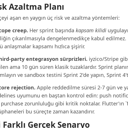
sk Azaltma Planı
çeyi aşan en yaygın üç risk ve azaltma yöntemleri:
Scope creep.
Her sprint başında
kapsam kilidi
uygulayın
liğin çıkarılmasıyla dengelenmedikçe kabul edilmez. B
ü anlaşmalar kapsamı hızlıca şişirir.
Third-party entegrasyon sürprizleri.
iyzico/Stripe gi
len ama 10 gün süren klasik tuzaklardır. Sprint planın
mlayın ve sandbox testini Sprint 2'de yapın, Sprint 4't
tore rejection.
Apple reddedilme süresi 2-7 gün ve yay
elines uyumunu en baştan kontrol edin: push notifica
purchase zorunluluğu gibi kritik noktalar. Flutter'ın 
üphaneleri bu süreçte zaman kazandırır.
i Farklı Gerçek Senaryo