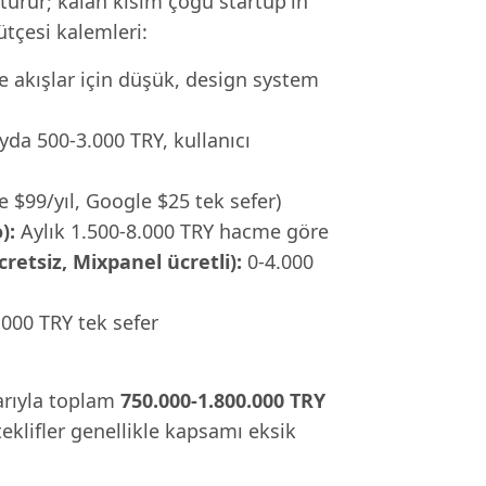
şturur; kalan kısım çoğu startup'ın
ütçesi kalemleri:
e akışlar için düşük, design system
ayda 500-3.000 TRY, kullanıcı
e $99/yıl, Google $25 tek sefer)
):
Aylık 1.500-8.000 TRY hacme göre
retsiz, Mixpanel ücretli):
0-4.000
000 TRY tek sefer
larıyla toplam
750.000-1.800.000 TRY
teklifler genellikle kapsamı eksik