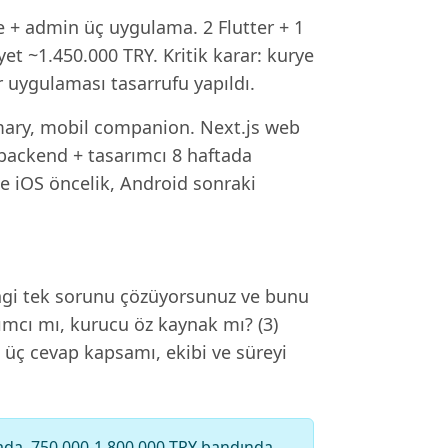
 + admin üç uygulama. 2 Flutter + 1
et ~1.450.000 TRY. Kritik karar: kurye
er uygulaması tasarrufu yapıldı.
ary, mobil companion. Next.js web
 backend + tasarımcı 8 haftada
ce iOS öncelik, Android sonraki
angi tek sorunu çözüyorsunuz ve bunu
rımcı mı, kurucu öz kaynak mı? (3)
 üç cevap kapsamı, ekibi ve süreyi
ftada, 750.000-1.800.000 TRY bandında