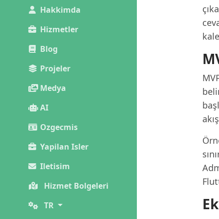
çık
Hakkimda
ceva
Hizmetler
kale
Blog
MV
Projeler
MVP'
Medya
beli
başl
AI
akış
Ozgecmis
Örn
Yapilan Isler
sını
Iletisim
Admi
Flut
Hizmet Bolgeleri
Ek
TR