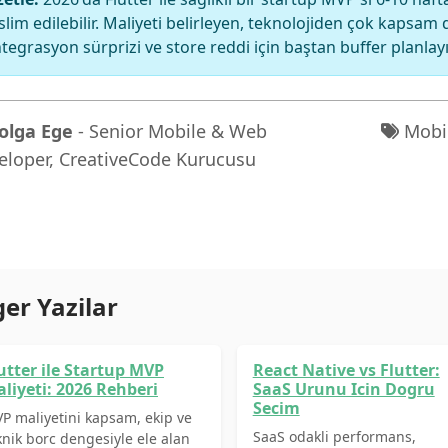
slim edilebilir. Maliyeti belirleyen, teknolojiden çok kapsam 
tegrasyon sürprizi ve store reddi için baştan buffer planlay
olga Ege
- Senior Mobile & Web
Mobil
eloper, CreativeCode Kurucusu
ger Yazilar
utter ile Startup MVP
React Native vs Flutter:
liyeti: 2026 Rehberi
SaaS Urunu Icin Dogru
Secim
P maliyetini kapsam, ekip ve
SaaS odakli performans,
knik borc dengesiyle ele alan