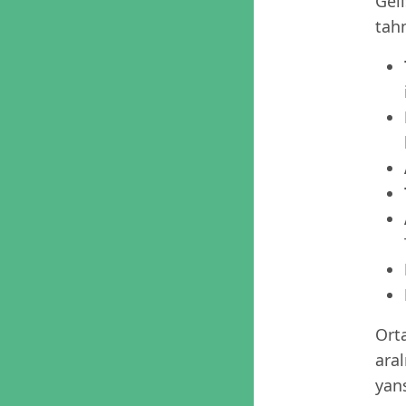
Geli
tahm
Orta
aral
yans