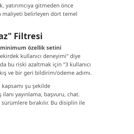
k, yatırımcıya gitmeden önce
 maliyeti belirleyen dört temel
" Filtresi
 minimum özellik setini
çekirdek kullanıcı deneyimi" diye
nda bu riski azaltmak için "3 kullanıcı
akış ve bir geri bildirim/ödeme adımı.
P kapsamı şu şekilde
 iş ilanı yayınlama, başvuru, chat.
ürümlere bırakılır. Bu disiplin ile