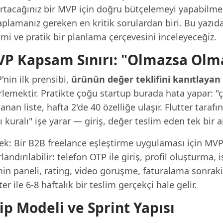
artacağınız bir MVP için doğru bütçelemeyi yapabilme
plamanız gereken en kritik sorulardan biri. Bu yazıda
mi ve pratik bir planlama çerçevesini inceleyeceğiz.
P Kapsam Sınırı: "Olmazsa Olmaz
nin ilk prensibi,
ürünün değer teklifini kanıtlayan
rlemektir. Pratikte çoğu startup burada hata yapar: "
anan liste, hafta 2'de 40 özelliğe ulaşır. Flutter tarafı
ı kuralı" işe yarar — giriş, değer teslim eden tek bir 
ek: Bir B2B freelance eşleştirme uygulaması için MV
rlandırılabilir: telefon OTP ile giriş, profil oluşturma,
n paneli, rating, video görüşme, faturalama sonraki s
ter ile 6-8 haftalık bir teslim gerçekçi hale gelir.
ip Modeli ve Sprint Yapısı