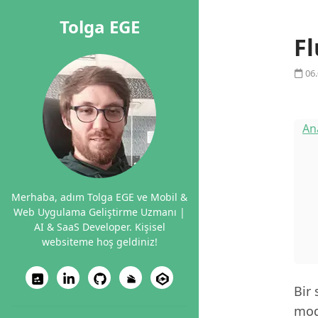
Tolga EGE
Fl
06.
An
Merhaba, adım Tolga EGE ve Mobil &
Web Uygulama Geliştirme Uzmanı |
AI & SaaS Developer. Kişisel
websiteme hoş geldiniz!
Bir 
mode