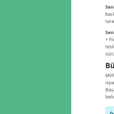
Sen
back
tara
Sen
+ F
tesl
sür
Bü
MVP
ispa
Başa
beli
Öz