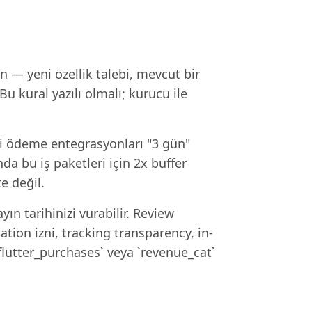
 — yeni özellik talebi, mevcut bir
u kural yazılı olmalı; kurucu ile
bi ödeme entegrasyonları "3 gün"
da bu iş paketleri için 2x buffer
e değil.
ın tarihinizi vurabilir. Review
tion izni, tracking transparency, in-
`flutter_purchases` veya `revenue_cat`