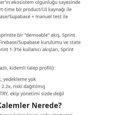
tter'ın ekosistem olgunluğu sayesinde
t-time bir product/UI kaynağı ile
ebase/Supabase + manuel test ile
r sprintte bir "demoable" akış. Sprint
, Firebase/Supabase kurulumu ve state
nt 1-3'te kullanıcı akışları, Sprint
lı, kıdemli talep profili):
x, yedekleme yok
2.2x, riski dağıtılmış
TRY, ekip yönetimi sizde değil
Kalemler Nerede?