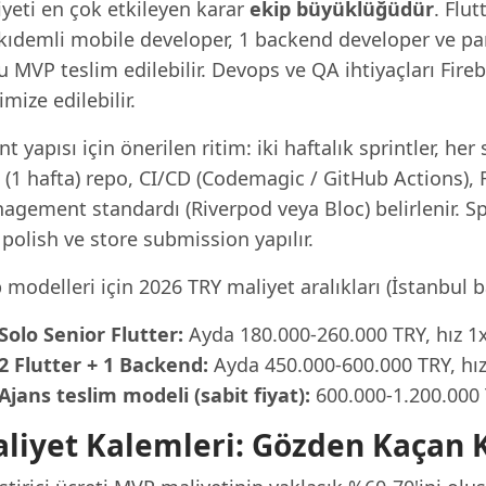
iyeti en çok etkileyen karar
ekip büyüklüğüdür
. Flu
 kıdemli mobile developer, 1 backend developer ve par
 MVP teslim edilebilir. Devops ve QA ihtiyaçları Fir
mize edilebilir.
nt yapısı için önerilen ritim: iki haftalık sprintler, he
a (1 hafta) repo, CI/CD (Codemagic / GitHub Actions)
gement standardı (Riverpod veya Bloc) belirlenir. Spri
 polish ve store submission yapılır.
 modelleri için 2026 TRY maliyet aralıkları (İstanbul baz
Solo Senior Flutter:
Ayda 180.000-260.000 TRY, hız 1
2 Flutter + 1 Backend:
Ayda 450.000-600.000 TRY, hız 
Ajans teslim modeli (sabit fiyat):
600.000-1.200.000 
liyet Kalemleri: Gözden Kaçan 