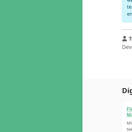
te
en
T
Dev
Di
Fl
Ma
MV
te