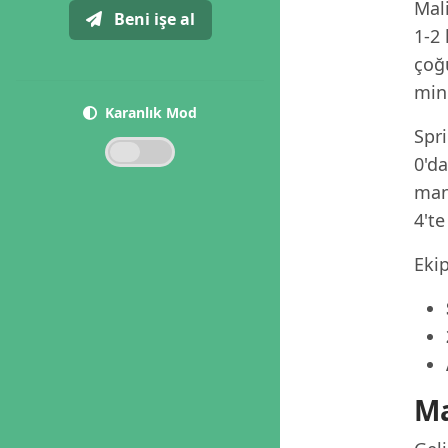
Mal
Beni işe al
1-2
çoğu
mini
Karanlık Mod
Spri
0'd
mana
4'te
Ekip
Ma