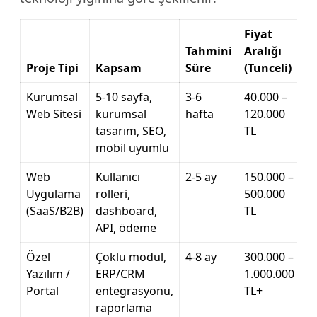
Fiyat
Tahmini
Aralığı
Proje Tipi
Kapsam
Süre
(Tunceli)
Kurumsal
5-10 sayfa,
3-6
40.000 –
Web Sitesi
kurumsal
hafta
120.000
tasarım, SEO,
TL
mobil uyumlu
Web
Kullanıcı
2-5 ay
150.000 –
Uygulama
rolleri,
500.000
(SaaS/B2B)
dashboard,
TL
API, ödeme
Özel
Çoklu modül,
4-8 ay
300.000 –
Yazılım /
ERP/CRM
1.000.000
Portal
entegrasyonu,
TL+
raporlama