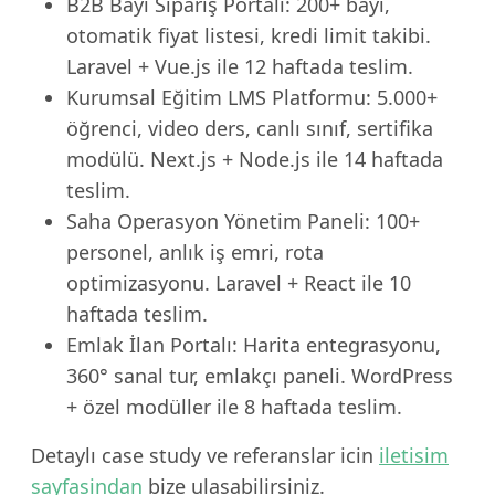
B2B Bayi Sipariş Portalı: 200+ bayi,
otomatik fiyat listesi, kredi limit takibi.
Laravel + Vue.js ile 12 haftada teslim.
Kurumsal Eğitim LMS Platformu: 5.000+
öğrenci, video ders, canlı sınıf, sertifika
modülü. Next.js + Node.js ile 14 haftada
teslim.
Saha Operasyon Yönetim Paneli: 100+
personel, anlık iş emri, rota
optimizasyonu. Laravel + React ile 10
haftada teslim.
Emlak İlan Portalı: Harita entegrasyonu,
360° sanal tur, emlakçı paneli. WordPress
+ özel modüller ile 8 haftada teslim.
Detaylı case study ve referanslar icin
iletisim
sayfasindan
bize ulasabilirsiniz.