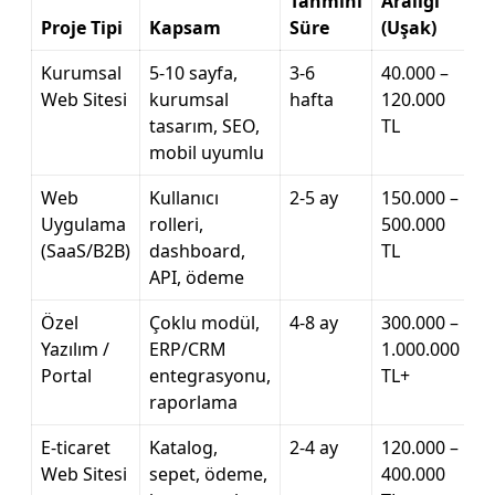
Tahmini
Aralığı
Proje Tipi
Kapsam
Süre
(Uşak)
Kurumsal
5-10 sayfa,
3-6
40.000 –
Web Sitesi
kurumsal
hafta
120.000
tasarım, SEO,
TL
mobil uyumlu
Web
Kullanıcı
2-5 ay
150.000 –
Uygulama
rolleri,
500.000
(SaaS/B2B)
dashboard,
TL
API, ödeme
Özel
Çoklu modül,
4-8 ay
300.000 –
Yazılım /
ERP/CRM
1.000.000
Portal
entegrasyonu,
TL+
raporlama
E-ticaret
Katalog,
2-4 ay
120.000 –
Web Sitesi
sepet, ödeme,
400.000