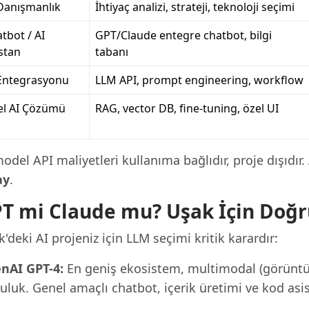
Danışmanlık
İhtiyaç analizi, strateji, teknoloji seçimi
tbot / AI
GPT/Claude entegre chatbot, bilgi
stan
tabanı
Entegrasyonu
LLM API, prompt engineering, workflow
el AI Çözümü
RAG, vector DB, fine-tuning, özel UI
odel API maliyetleri kullanıma bağlıdır, proje dışıdır
ay
.
T mi Claude mu? Uşak İçin Doğr
'deki AI projeniz için LLM seçimi kritik karardır:
nAI GPT-4:
En geniş ekosistem, multimodal (görüntü +
uluk. Genel amaçlı chatbot, içerik üretimi ve kod asist