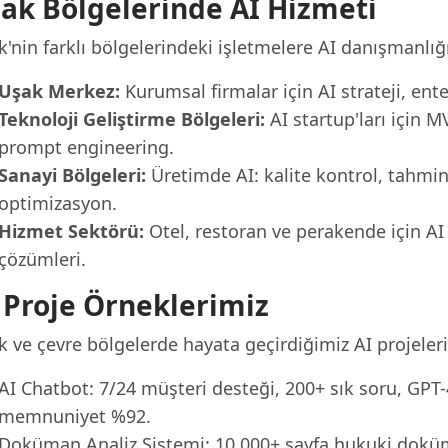
ak Bölgelerinde AI Hizmeti
'nin farklı bölgelerindeki işletmelere AI danışmanlığ
Uşak Merkez:
Kurumsal firmalar için AI strateji, en
Teknoloji Geliştirme Bölgeleri:
AI startup'ları için 
prompt engineering.
Sanayi Bölgeleri:
Üretimde AI: kalite kontrol, tahmin
optimizasyon.
Hizmet Sektörü:
Otel, restoran ve perakende için AI
çözümleri.
 Proje Örneklerimiz
 ve çevre bölgelerde hayata geçirdiğimiz AI projeleri
AI Chatbot: 7/24 müşteri desteği, 200+ sık soru, GPT-4 
memnuniyet %92.
Doküman Analiz Sistemi: 10.000+ sayfa hukuki dokü