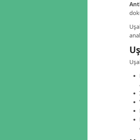
Ant
dok
Uşa
anal
Uş
Uşak