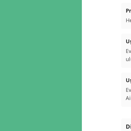
P
He
Uş
Ev
ul
U
Ev
Ai
D