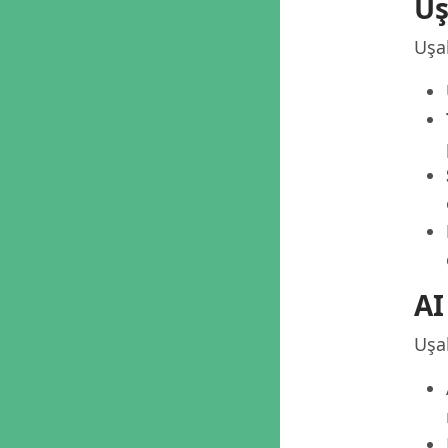
Uş
Uşak
AI
Uşak