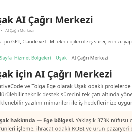
ak AI Çağrı Merkezi
AI Çağrı Merkezi
 için GPT, Claude ve LLM teknolojileri ile iş süreçlerinize y
Sayfa
Hizmet Bölgeleri
Uşak
AI Çağrı Merkezi
ak için AI Çağrı Merkezi
tiveCode ve Tolga Ege olarak Uşak odaklı projelerde a
ürülebilir teknik destek sürecini tek çatı altında yön
klenebilir yazılım mimarileri ile iş hedeflerinize uygu
şak hakkında — Ege bölgesi.
Yaklaşık 373K nüfusu o
rünleri işleme, ihracat odaklı KOBI ve ürün pazaryeri 