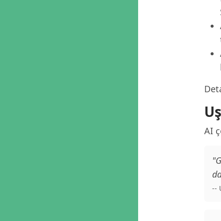
Deta
Uş
AI 
"G
da
--