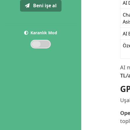
AI 
Beni işe al
Cha
Asi
Karanlık Mod
AI 
Öz
AI m
TL/
GP
Uşak
Ope
topl