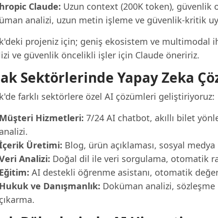
hropic Claude:
Uzun context (200K token), güvenlik od
üman analizi, uzun metin işleme ve güvenlik-kritik uy
k'deki projeniz için; geniş ekosistem ve multimodal 
izi ve güvenlik öncelikli işler için Claude öneririz.
ak Sektörlerinde Yapay Zeka Çö
'de farklı sektörlere özel AI çözümleri geliştiriyoruz:
Müşteri Hizmetleri:
7/24 AI chatbot, akıllı bilet yö
analizi.
İçerik Üretimi:
Blog, ürün açıklaması, sosyal medya iç
Veri Analizi:
Doğal dil ile veri sorgulama, otomatik r
Eğitim:
AI destekli öğrenme asistanı, otomatik değerle
Hukuk ve Danışmanlık:
Doküman analizi, sözleşme i
çıkarma.