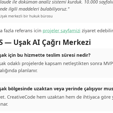
laude ile doküman analiz sistemi kurduk. 10.000 sayfalı
inde ilgili maddeleri bulabiliyoruz."
 Uşak merkezli bir hukuk bürosu
 fazla referans icin
projeler sayfamizi
ziyaret edebilir
S — Uşak AI Çağrı Merkezi
ak için bu hizmette teslim süresi nedir?
ak odaklı projelerde kapsam netleştikten sonra MVP t
alığında planlanır.
şak bölgesinde uzaktan veya yerinde çalışıyor mu
et. CreativeCode hem uzaktan hem de ihtiyaca göre y
nar.