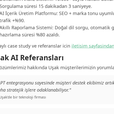
Sorgulama süresi 15 dakikadan 3 saniyeye.
AI İçerik Üretim Platformu: SEO + marka tonu uyumlu
trafik +%90.
Akıllı Raporlama Sistemi: Doğal dil sorgu, otomatik g
hazırlama süresi %80 azaldı.
ylı case study ve referanslar icin
iletisim sayfasinda
ak AI Referansları
çözümlerimiz hakkında Uşak müşterilerimizin yorumla
PT entegrasyonu sayesinde müşteri destek ekibimiz artık
ha stratejik işlere odaklanabiliyor."
 Uşak'de bir teknoloji firması