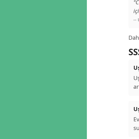
"C
iç
--
Daha
SS
Uş
Uş
ar
U
Ev
su