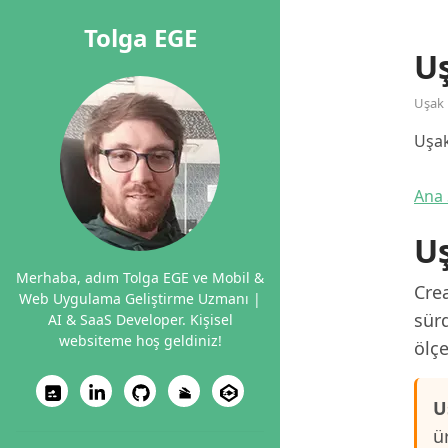
Tolga EGE
Uş
Uşak
Uşak
Ana 
Uş
Merhaba, adım Tolga EGE ve Mobil &
Crea
Web Uygulama Geliştirme Uzmanı |
sürd
AI & SaaS Developer. Kişisel
websiteme hoş geldiniz!
ölçe
U
ü