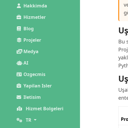
v
Hakkimda
g
Hizmetler
Uş
Blog
Projeler
Bu s
Pro
Medya
yak
AI
Pyt
Ozgecmis
Uş
Yapilan Isler
Uşa
Iletisim
ent
Hizmet Bolgeleri
Pro
TR