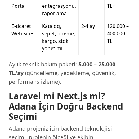
Portal
entegrasyonu,
TL+
raporlama
E-ticaret
Katalog,
2-4 ay
120.000 –
Web Sitesi
sepet, ödeme,
400.000
kargo, stok
TL
yönetimi
Aylık teknik bakım paketi:
5.000 – 25.000
TL/ay
(güncelleme, yedekleme, güvenlik,
performans izleme).
Laravel mi Next.js mi?
Adana İçin Doğru Backend
Seçimi
Adana projeniz için backend teknolojisi
seçimi, projenin ölçeği ve ekibin