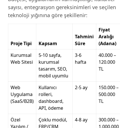
sayısı, entegrasyon gereksinimleri ve seçilen
teknoloji yığınına göre şekillenir:
Fiyat
Tahmini
Aralığı
Proje Tipi
Kapsam
Süre
(Adana)
Kurumsal
5-10 sayfa,
3-6
40.000 –
Web Sitesi
kurumsal
hafta
120.000
tasarım, SEO,
TL
mobil uyumlu
Web
Kullanıcı
2-5 ay
150.000 –
Uygulama
rolleri,
500.000
(SaaS/B2B)
dashboard,
TL
API, ödeme
Özel
Çoklu modül,
4-8 ay
300.000 –
Yazılım /
ERP/CRM
1.000.000