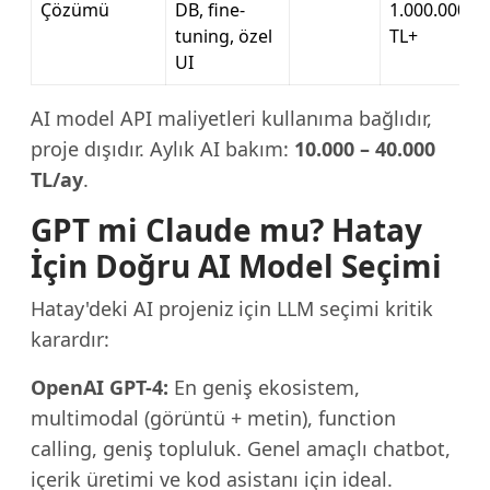
Çözümü
DB, fine-
1.000.000
tuning, özel
TL+
UI
AI model API maliyetleri kullanıma bağlıdır,
proje dışıdır. Aylık AI bakım:
10.000 – 40.000
TL/ay
.
GPT mi Claude mu? Hatay
İçin Doğru AI Model Seçimi
Hatay'deki AI projeniz için LLM seçimi kritik
karardır:
OpenAI GPT-4:
En geniş ekosistem,
multimodal (görüntü + metin), function
calling, geniş topluluk. Genel amaçlı chatbot,
içerik üretimi ve kod asistanı için ideal.