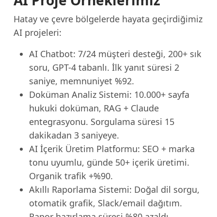
AI Proje Örneklerimiz
Hatay ve çevre bölgelerde hayata geçirdiğimiz
AI projeleri:
AI Chatbot: 7/24 müşteri desteği, 200+ sık
soru, GPT-4 tabanlı. İlk yanıt süresi 2
saniye, memnuniyet %92.
Doküman Analiz Sistemi: 10.000+ sayfa
hukuki doküman, RAG + Claude
entegrasyonu. Sorgulama süresi 15
dakikadan 3 saniyeye.
AI İçerik Üretim Platformu: SEO + marka
tonu uyumlu, günde 50+ içerik üretimi.
Organik trafik +%90.
Akıllı Raporlama Sistemi: Doğal dil sorgu,
otomatik grafik, Slack/email dağıtım.
Rapor hazırlama süresi %80 azaldı.