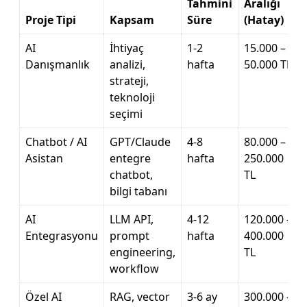
Tahmini
Aralığı
Proje Tipi
Kapsam
Süre
(Hatay)
AI
İhtiyaç
1-2
15.000 –
Danışmanlık
analizi,
hafta
50.000 TL
strateji,
teknoloji
seçimi
Chatbot / AI
GPT/Claude
4-8
80.000 –
Asistan
entegre
hafta
250.000
chatbot,
TL
bilgi tabanı
AI
LLM API,
4-12
120.000 –
Entegrasyonu
prompt
hafta
400.000
engineering,
TL
workflow
Özel AI
RAG, vector
3-6 ay
300.000 –