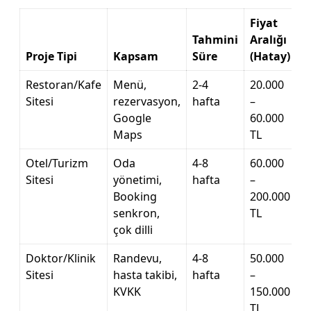
Fiyat
Tahmini
Aralığı
Proje Tipi
Kapsam
Süre
(Hatay)
Restoran/Kafe
Menü,
2-4
20.000
Sitesi
rezervasyon,
hafta
–
Google
60.000
Maps
TL
Otel/Turizm
Oda
4-8
60.000
Sitesi
yönetimi,
hafta
–
Booking
200.000
senkron,
TL
çok dilli
Doktor/Klinik
Randevu,
4-8
50.000
Sitesi
hasta takibi,
hafta
–
KVKK
150.000
TL