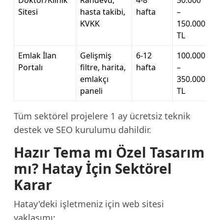
Doktor/Klinik
Randevu,
4-8
50.000
Sitesi
hasta takibi,
hafta
–
KVKK
150.000
TL
Emlak İlan
Gelişmiş
6-12
100.000
Portalı
filtre, harita,
hafta
–
emlakçı
350.000
paneli
TL
Tüm sektörel projelere 1 ay ücretsiz teknik
destek ve SEO kurulumu dahildir.
Hazır Tema mı Özel Tasarım
mı? Hatay İçin Sektörel
Karar
Hatay'deki işletmeniz için web sitesi
yaklaşımı: