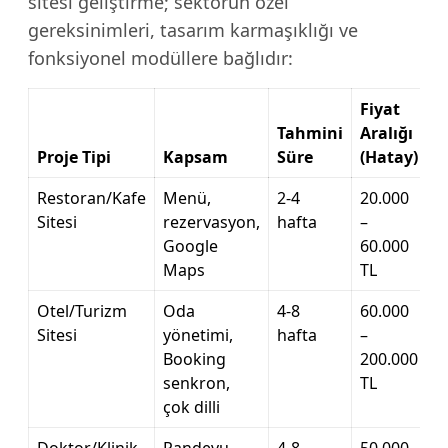
sitesi geliştirme; sektörün özel
gereksinimleri, tasarım karmaşıklığı ve
fonksiyonel modüllere bağlıdır:
Fiyat
Tahmini
Aralığı
Proje Tipi
Kapsam
Süre
(Hatay)
Restoran/Kafe
Menü,
2-4
20.000
Sitesi
rezervasyon,
hafta
–
Google
60.000
Maps
TL
Otel/Turizm
Oda
4-8
60.000
Sitesi
yönetimi,
hafta
–
Booking
200.000
senkron,
TL
çok dilli