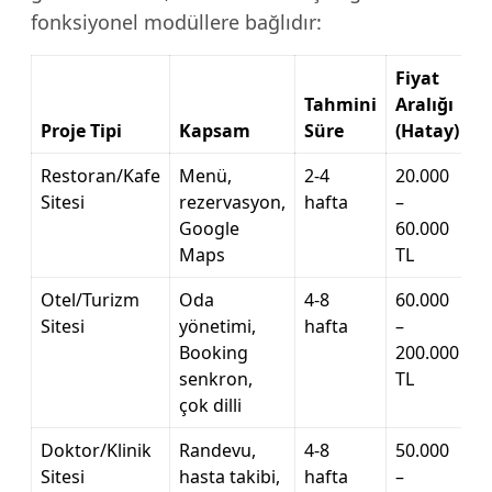
fonksiyonel modüllere bağlıdır:
Fiyat
Tahmini
Aralığı
Proje Tipi
Kapsam
Süre
(Hatay)
Restoran/Kafe
Menü,
2-4
20.000
Sitesi
rezervasyon,
hafta
–
Google
60.000
Maps
TL
Otel/Turizm
Oda
4-8
60.000
Sitesi
yönetimi,
hafta
–
Booking
200.000
senkron,
TL
çok dilli
Doktor/Klinik
Randevu,
4-8
50.000
Sitesi
hasta takibi,
hafta
–