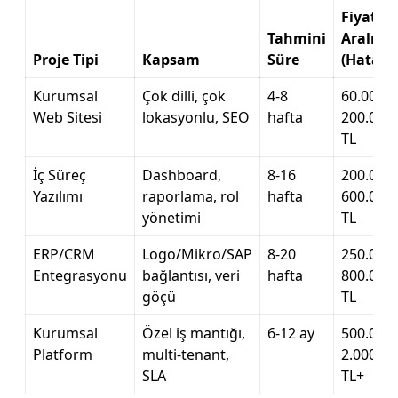
Fiyat
Tahmini
Aralığı
Proje Tipi
Kapsam
Süre
(Hatay)
Kurumsal
Çok dilli, çok
4-8
60.000 –
Web Sitesi
lokasyonlu, SEO
hafta
200.000
TL
İç Süreç
Dashboard,
8-16
200.000 
Yazılımı
raporlama, rol
hafta
600.000
yönetimi
TL
ERP/CRM
Logo/Mikro/SAP
8-20
250.000 
Entegrasyonu
bağlantısı, veri
hafta
800.000
göçü
TL
Kurumsal
Özel iş mantığı,
6-12 ay
500.000 
Platform
multi-tenant,
2.000.00
SLA
TL+