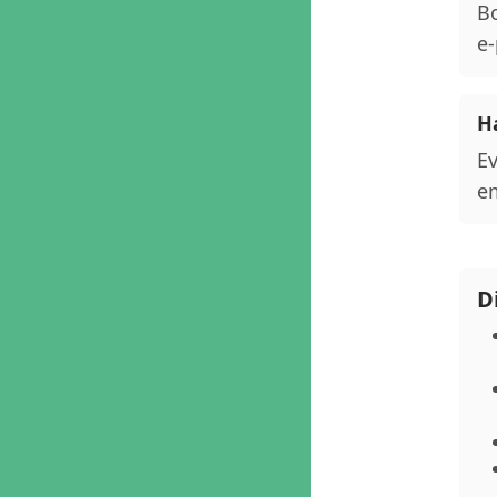
Bo
e-
Ha
Ev
em
D