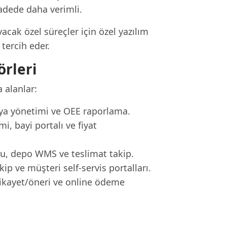
vadede daha verimli.
acak özel süreçler için özel yazılım
tercih eder.
rleri
 alanlar:
diya yönetimi ve OEE raporlama.
i, bayi portalı ve fiyat
nu, depo WMS ve teslimat takip.
p ve müşteri self-servis portalları.
şikayet/öneri ve online ödeme