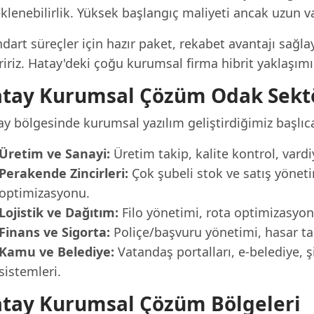
klenebilirlik. Yüksek başlangıç maliyeti ancak uzun 
dart süreçler için hazır paket, rekabet avantajı sağlay
iriz. Hatay'deki çoğu kurumsal firma hibrit yaklaşımı 
tay Kurumsal Çözüm Odak Sektö
y bölgesinde kurumsal yazılım geliştirdiğimiz başlıca
Üretim ve Sanayi:
Üretim takip, kalite kontrol, var
Perakende Zincirleri:
Çok şubeli stok ve satış yönetim
optimizasyonu.
Lojistik ve Dağıtım:
Filo yönetimi, rota optimizasyo
Finans ve Sigorta:
Poliçe/başvuru yönetimi, hasar taki
Kamu ve Belediye:
Vatandaş portalları, e-belediye, 
sistemleri.
tay Kurumsal Çözüm Bölgeleri