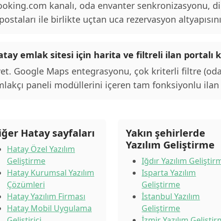
oking.com kanalı, oda envanter senkronizasyonu, d
postaları ile birlikte uçtan uca rezervasyon altyapısını
tay emlak sitesi için harita ve filtreli ilan porta
et. Google Maps entegrasyonu, çok kriterli filtre (oda
lakçı paneli modüllerini içeren tam fonksiyonlu ilan p
iğer Hatay sayfaları
Yakın şehirlerde
Yazılım Geliştirme
Hatay Özel Yazılım
Geliştirme
Iğdır Yazılım Geliştir
Hatay Kurumsal Yazılım
Isparta Yazılım
Çözümleri
Geliştirme
Hatay Yazılım Firması
İstanbul Yazılım
Hatay Mobil Uygulama
Geliştirme
Geliştirici
İzmir Yazılım Gelişti