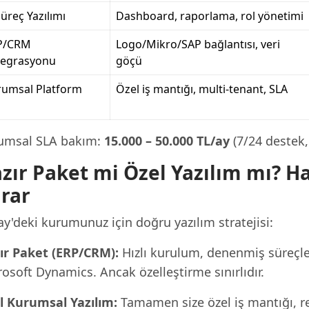
Süreç Yazılımı
Dashboard, raporlama, rol yönetimi
P/CRM
Logo/Mikro/SAP bağlantısı, veri
tegrasyonu
göçü
rumsal Platform
Özel iş mantığı, multi-tenant, SLA
umsal SLA bakım:
15.000 – 50.000 TL/ay
(7/24 destek,
zır Paket mi Özel Yazılım mı? H
rar
y'deki kurumunuz için doğru yazılım stratejisi:
ır Paket (ERP/CRM):
Hızlı kurulum, denenmiş süreçle
osoft Dynamics. Ancak özelleştirme sınırlıdır.
l Kurumsal Yazılım:
Tamamen size özel iş mantığı, rek