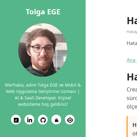
Tolga EGE
Ha
Hata
Hata
Ana 
Ha
Merhaba, adım Tolga EGE ve Mobil &
Crea
Web Uygulama Geliştirme Uzmanı |
sürd
AI & SaaS Developer. Kişisel
websiteme hoş geldiniz!
ölçe
H
o