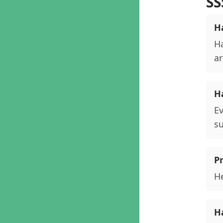
SS
Ha
Ha
ar
H
Ev
su
P
He
Ha