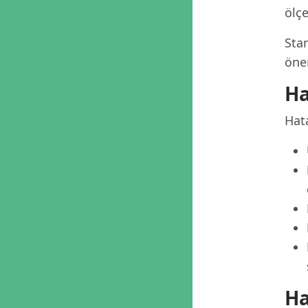
ölçe
Stan
öner
Ha
Hata
Ha