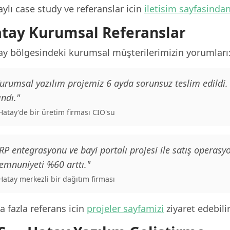
ylı case study ve referanslar icin
iletisim sayfasinda
tay Kurumsal Referanslar
ay bölgesindeki kurumsal müşterilerimizin yorumları
urumsal yazılım projemiz 6 ayda sorunsuz teslim edildi
ındı."
 Hatay'de bir üretim firması CIO'su
RP entegrasyonu ve bayi portalı projesi ile satış operas
mnuniyeti %60 arttı."
 Hatay merkezli bir dağıtım firması
 fazla referans icin
projeler sayfamizi
ziyaret edebilir