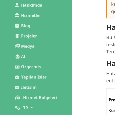
k
Hakkimda
g
Hizmetler
Ha
Blog
Projeler
Bu s
tesl
Medya
Terc
AI
Ha
Ozgecmis
Hata
Yapilan Isler
ent
Iletisim
Hizmet Bolgeleri
Pro
TR
Kur