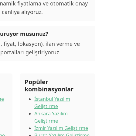
inamik fiyatlama ve otomatik onay
 canlıya alıyoruz.
lı kuruyor musunuz?
, fiyat, lokasyon), ilan verme ve
ortalları geliştiriyoruz.
Popüler
kombinasyonlar
me
İstanbul Yazılım
Geliştirme
Ankara Yazılım
Geliştirme
İzmir Yazılım Geliştirme
rme
Bursa Yazılım Geliştirme