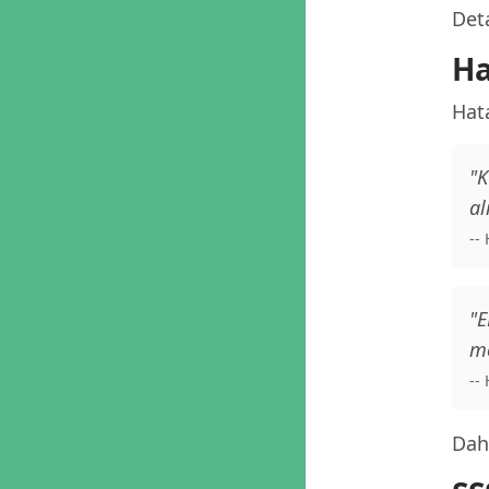
Deta
Ha
Hat
"K
al
--
"E
me
--
Daha