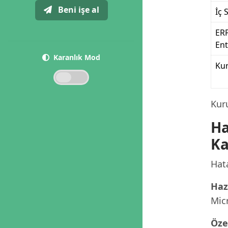
Beni işe al
İç 
ER
En
Karanlık Mod
Ku
Kur
Ha
Ka
Hata
Haz
Micr
Öze