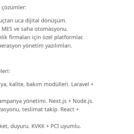
l çözümler:
uçtan uca dijital dönüşüm.
P, MES ve saha otomasyonu.
k firmaları için özel platformlar.
perasyon yönetim yazılımları.
leri:
ya, kalite, bakım modülleri. Laravel +
 kampanya yönetimi. Next.js + Node.js.
zasyonu, teslimat takip. React +
nket, duyuru. KVKK + PCI uyumlu.