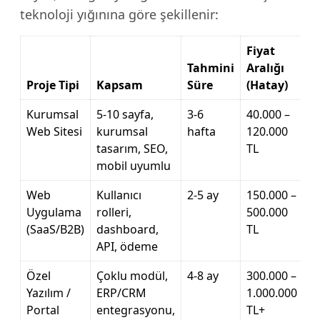
teknoloji yığınına göre şekillenir:
Fiyat
Tahmini
Aralığı
Proje Tipi
Kapsam
Süre
(Hatay)
Kurumsal
5-10 sayfa,
3-6
40.000 –
Web Sitesi
kurumsal
hafta
120.000
tasarım, SEO,
TL
mobil uyumlu
Web
Kullanıcı
2-5 ay
150.000 –
Uygulama
rolleri,
500.000
(SaaS/B2B)
dashboard,
TL
API, ödeme
Özel
Çoklu modül,
4-8 ay
300.000 –
Yazılım /
ERP/CRM
1.000.000
Portal
entegrasyonu,
TL+