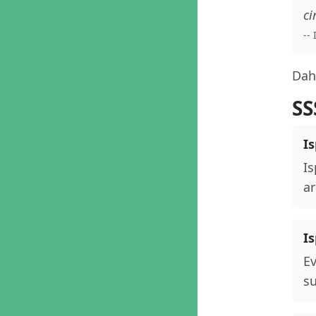
ci
--
Daha
SS
Is
Is
ar
I
Ev
su