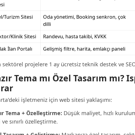
esi
l/Turizm Sitesi
Oda yönetimi, Booking senkron, çok
dilli
tor/Klinik Sitesi
Randevu, hasta takibi, KVKK
ak İlan Portalı
Gelişmiş filtre, harita, emlakçı paneli
sektörel projelere 1 ay ücretsiz teknik destek ve SE
zır Tema mı Özel Tasarım mı? Isp
rar
rta'deki işletmeniz için web sitesi yaklaşımı:
ır Tema + Özelleştirme:
Düşük maliyet, hızlı kurulu
i ve sınırlı özelleştirme.
l Tasarım + Geliştirme:
Markanıza özel tasarım, sekt