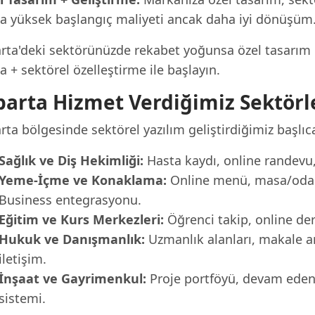
a yüksek başlangıç maliyeti ancak daha iyi dönüşüm
rta'deki sektörünüzde rekabet yoğunsa özel tasarım ile
 + sektörel özelleştirme ile başlayın.
parta Hizmet Verdiğimiz Sektörl
rta bölgesinde sektörel yazılım geliştirdiğimiz başlıca
Sağlık ve Diş Hekimliği:
Hasta kaydı, online randevu, 
Yeme-İçme ve Konaklama:
Online menü, masa/oda r
Business entegrasyonu.
Eğitim ve Kurs Merkezleri:
Öğrenci takip, online der
Hukuk ve Danışmanlık:
Uzmanlık alanları, makale a
iletişim.
İnşaat ve Gayrimenkul:
Proje portföyü, devam eden p
sistemi.