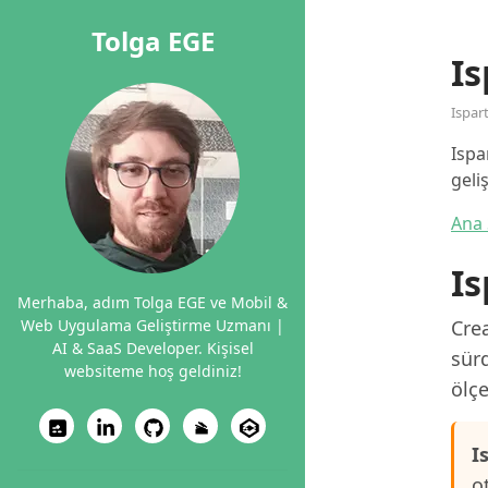
Tolga EGE
Is
Ispar
Ispa
geli
Ana 
Is
Merhaba, adım Tolga EGE ve Mobil &
Web Uygulama Geliştirme Uzmanı |
Crea
AI & SaaS Developer. Kişisel
sürd
websiteme hoş geldiniz!
ölçe
I
o