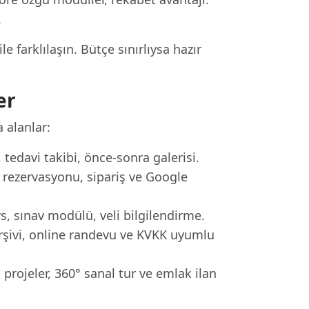
.
 farklılaşın. Bütçe sınırlıysa hazır
er
 alanlar:
tedavi takibi, önce-sonra galerisi.
ezervasyonu, sipariş ve Google
s, sınav modülü, veli bilgilendirme.
rşivi, online randevu ve KVKK uyumlu
rojeler, 360° sanal tur ve emlak ilan