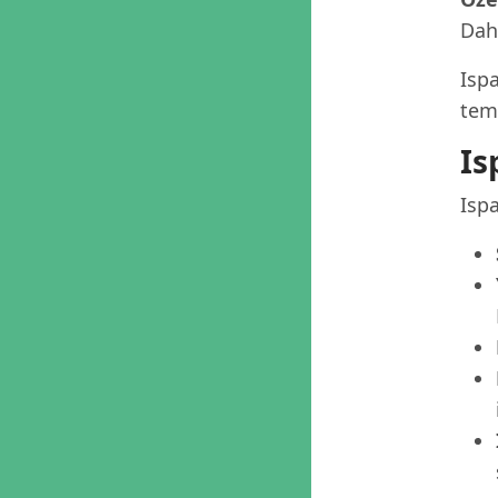
Dah
Ispa
tema
Is
Ispa