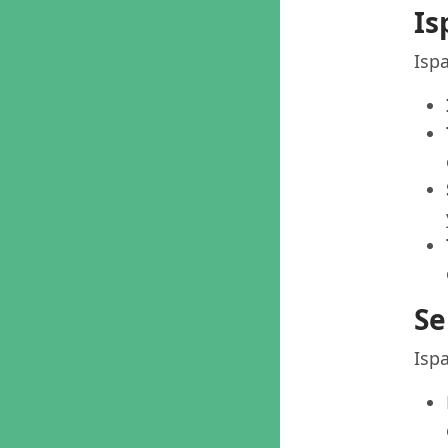
Is
Ispa
Se
Ispa