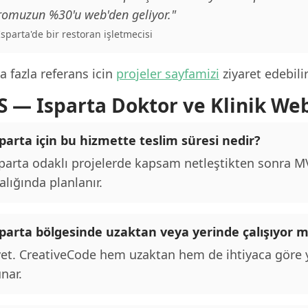
romuzun %30'u web'den geliyor."
 Isparta'de bir restoran işletmecisi
 fazla referans icin
projeler sayfamizi
ziyaret edebilir
S — Isparta Doktor ve Klinik Web
parta için bu hizmette teslim süresi nedir?
parta odaklı projelerde kapsam netleştikten sonra MVP
alığında planlanır.
sparta bölgesinde uzaktan veya yerinde çalışıyor
et. CreativeCode hem uzaktan hem de ihtiyaca göre y
nar.