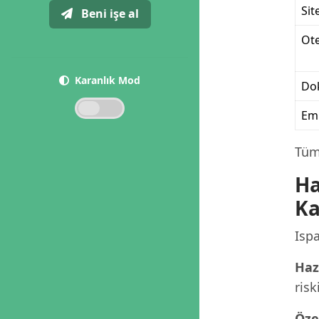
Sit
Beni işe al
Ote
Karanlık Mod
Dok
Eml
Tüm 
Ha
Ka
Ispa
Haz
risk
Öze