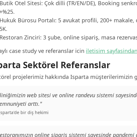
Butik Otel Sitesi: Çok dilli (TR/EN/DE), Booking senk
+%25.
Hukuk Bürosu Portalı: 5 avukat profili, 200+ makale, 
5K.
Restoran Zinciri: 3 şube, online sipariş, masa rezerv
ylı case study ve referanslar icin
iletisim sayfasinda
parta Sektörel Referanslar
örel projelerimiz hakkında Isparta müşterilerimizin ge
liniğimizin web sitesi ve online randevu sistemi sayesind
mnuniyeti arttı."
 Isparta'de bir diş hekimi
estoranımızın online sipariş sistemi sayesinde pandemi