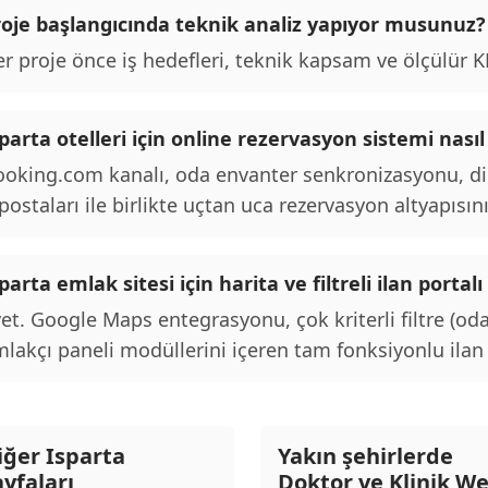
roje başlangıcında teknik analiz yapıyor musunuz?
r proje önce iş hedefleri, teknik kapsam ve ölçülür KPI
parta otelleri için online rezervasyon sistemi nasıl
oking.com kanalı, oda envanter senkronizasyonu, d
postaları ile birlikte uçtan uca rezervasyon altyapısını
parta emlak sitesi için harita ve filtreli ilan port
et. Google Maps entegrasyonu, çok kriterli filtre (oda
lakçı paneli modüllerini içeren tam fonksiyonlu ilan p
iğer Isparta
Yakın şehirlerde
ayfaları
Doktor ve Klinik W