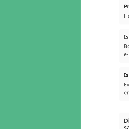
P
He
Is
Bo
e-
Is
Ev
em
D
s