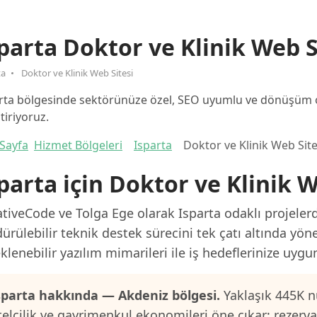
parta Doktor ve Klinik Web S
ta
Doktor ve Klinik Web Sitesi
rta bölgesinde sektörünüze özel, SEO uyumlu ve dönüşüm od
ştiriyoruz.
Sayfa
Hizmet Bölgeleri
Isparta
Doktor ve Klinik Web Site
parta için Doktor ve Klinik W
tiveCode ve Tolga Ege olarak Isparta odaklı projelerd
ürülebilir teknik destek sürecini tek çatı altında yön
klenebilir yazılım mimarileri ile iş hedeflerinize uygu
sparta hakkında — Akdeniz bölgesi.
Yaklaşık 445K n
telcilik ve gayrimenkul ekonomileri öne çıkar; rezerv