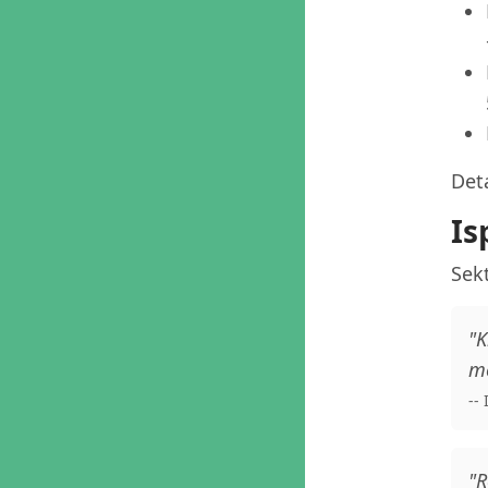
Deta
Is
Sekt
"K
me
--
"R