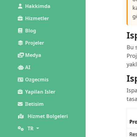
Hakkimda
k
g
Hizmetler
Blog
Is
Projeler
Bu s
Medya
Pro
yakl
AI
Is
Ozgecmis
Ispa
Yapilan Isler
tas
Iletisim
Hizmet Bolgeleri
Pro
TR
Re