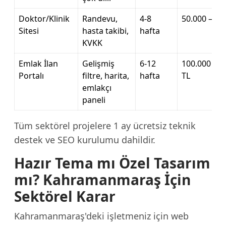
Doktor/Klinik
Randevu,
4-8
50.000 – 15
Sitesi
hasta takibi,
hafta
KVKK
Emlak İlan
Gelişmiş
6-12
100.000 – 3
Portalı
filtre, harita,
hafta
TL
emlakçı
paneli
Tüm sektörel projelere 1 ay ücretsiz teknik
destek ve SEO kurulumu dahildir.
Hazır Tema mı Özel Tasarım
mı? Kahramanmaraş İçin
Sektörel Karar
Kahramanmaraş'deki işletmeniz için web