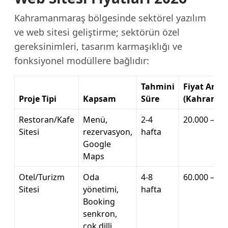
Kahramanmaraş bölgesinde sektörel yazılım
ve web sitesi geliştirme; sektörün özel
gereksinimleri, tasarım karmaşıklığı ve
fonksiyonel modüllere bağlıdır:
Tahmini
Fiyat Aralı
Proje Tipi
Kapsam
Süre
(Kahrama
Restoran/Kafe
Menü,
2-4
20.000 – 60
Sitesi
rezervasyon,
hafta
Google
Maps
Otel/Turizm
Oda
4-8
60.000 – 20
Sitesi
yönetimi,
hafta
Booking
senkron,
çok dilli